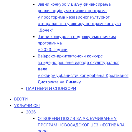
Јавни конкурс у циљу финансирања
реализације уметничких програма
у просторима независног културног
стваралаштва у оквиру програмског лука
„Дочек”
Јавни конкурс за подршку уметничким
програмима
у 2023. години
Вајарско-архитектонски конкурс
за идејно решење израде скулптуралног
дела
у оквиру урбанистичког уређења Креативног
Дистрикта на Лиману
ПАРТНЕРИ И СПОНЗОРИ
ВЕСТИ
УКЉУЧИ СЕ!
2026
ОТВОРЕНИ ПОЗИВ ЗА УКЉУЧИВАЊЕ У
ПРОГРАМ НОВОСАДСКОГ ЏЕЗ ФЕСТИВАЛА
2026.