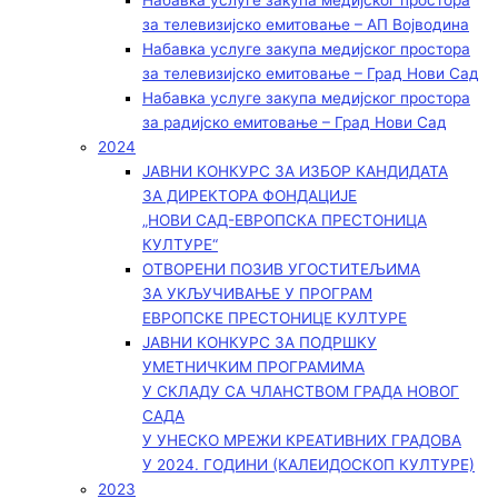
Набавка услуге закупа медијског простора
за телевизијско емитовање – АП Војводинa
Набавка услуге закупа медијског простора
за телевизијско емитовање – Град Нови Сад
Набавка услуге закупа медијског простора
за радијско емитовање – Град Нови Сад
2024
ЈАВНИ КОНКУРС ЗА ИЗБОР КАНДИДАТА
ЗА ДИРЕКТОРА ФОНДАЦИЈЕ
„НОВИ САД-ЕВРОПСКА ПРЕСТОНИЦА
КУЛТУРЕ“
ОТВОРЕНИ ПОЗИВ УГОСТИТЕЉИМА
ЗА УКЉУЧИВАЊЕ У ПРОГРАМ
ЕВРОПСКЕ ПРЕСТОНИЦЕ КУЛТУРЕ
ЈАВНИ КОНКУРС ЗА ПОДРШКУ
УМЕТНИЧКИМ ПРОГРАМИМА
У СКЛАДУ СА ЧЛАНСТВОМ ГРАДА НОВОГ
САДА
У УНЕСКО МРЕЖИ КРЕАТИВНИХ ГРАДОВА
У 2024. ГОДИНИ (КАЛЕИДОСКОП КУЛТУРЕ)
2023