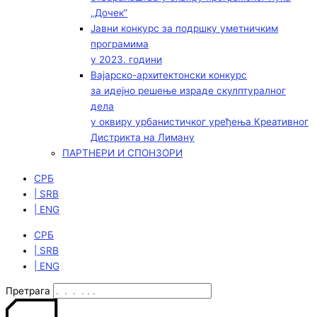
„Дочек”
Јавни конкурс за подршку уметничким
програмима
у 2023. години
Вајарско-архитектонски конкурс
за идејно решење израде скулптуралног
дела
у оквиру урбанистичког уређења Креативног
Дистрикта на Лиману
ПАРТНЕРИ И СПОНЗОРИ
СРБ
| SRB
| ENG
СРБ
| SRB
| ENG
Претрага