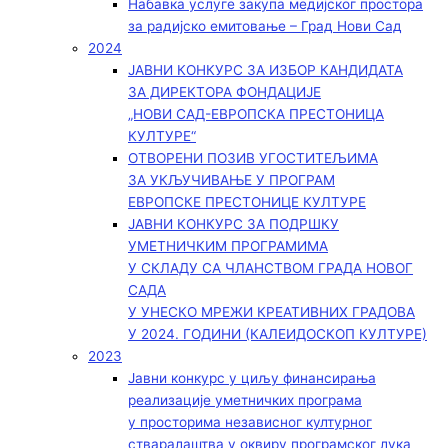
Набавка услуге закупа медијског простора
за радијско емитовање – Град Нови Сад
2024
ЈАВНИ КОНКУРС ЗА ИЗБОР КАНДИДАТА
ЗА ДИРЕКТОРА ФОНДАЦИЈЕ
„НОВИ САД-ЕВРОПСКА ПРЕСТОНИЦА
КУЛТУРЕ“
ОТВОРЕНИ ПОЗИВ УГОСТИТЕЉИМА
ЗА УКЉУЧИВАЊЕ У ПРОГРАМ
ЕВРОПСКЕ ПРЕСТОНИЦЕ КУЛТУРЕ
ЈАВНИ КОНКУРС ЗА ПОДРШКУ
УМЕТНИЧКИМ ПРОГРАМИМА
У СКЛАДУ СА ЧЛАНСТВОМ ГРАДА НОВОГ
САДА
У УНЕСКО МРЕЖИ КРЕАТИВНИХ ГРАДОВА
У 2024. ГОДИНИ (КАЛЕИДОСКОП КУЛТУРЕ)
2023
Јавни конкурс у циљу финансирања
реализације уметничких програма
у просторима независног културног
стваралаштва у оквиру програмског лука