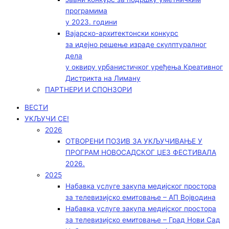
програмима
у 2023. години
Вајарско-архитектонски конкурс
за идејно решење израде скулптуралног
дела
у оквиру урбанистичког уређења Креативног
Дистрикта на Лиману
ПАРТНЕРИ И СПОНЗОРИ
ВЕСТИ
УКЉУЧИ СЕ!
2026
ОТВОРЕНИ ПОЗИВ ЗА УКЉУЧИВАЊЕ У
ПРОГРАМ НОВОСАДСКОГ ЏЕЗ ФЕСТИВАЛА
2026.
2025
Набавка услуге закупа медијског простора
за телевизијско емитовање – АП Војводинa
Набавка услуге закупа медијског простора
за телевизијско емитовање – Град Нови Сад