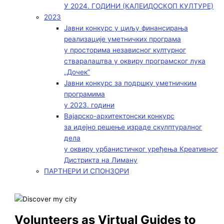
У 2024. ГОДИНИ (КАЛЕИДОСКОП КУЛТУРЕ)
2023
Јавни конкурс у циљу финансирања
реализације уметничких програма
у просторима независног културног
стваралаштва у оквиру програмског лука
„Дочек”
Јавни конкурс за подршку уметничким
програмима
у 2023. години
Вајарско-архитектонски конкурс
за идејно решење израде скулптуралног
дела
у оквиру урбанистичког уређења Креативног
Дистрикта на Лиману
ПАРТНЕРИ И СПОНЗОРИ
Volunteers as Virtual Guides to