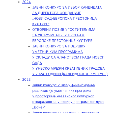
2024
ЈАВНИ КОНКУРС ЗА ИЗБОР КАНДИДАТА
ЗА ДИРЕКТОРА ФОНДАЦИЈЕ
„НОВИ САД-ЕВРОПСКА ПРЕСТОНИЦА
КУЛТУРЕ“
ОТВОРЕНИ ПОЗИВ УГОСТИТЕЉИМА
ЗА УКЉУЧИВАЊЕ У ПРОГРАМ
ЕВРОПСКЕ ПРЕСТОНИЦЕ КУЛТУРЕ
ЈАВНИ КОНКУРС ЗА ПОДРШКУ
УМЕТНИЧКИМ ПРОГРАМИМА
У СКЛАДУ СА ЧЛАНСТВОМ ГРАДА НОВОГ
САДА
У УНЕСКО МРЕЖИ КРЕАТИВНИХ ГРАДОВА
У 2024. ГОДИНИ (КАЛЕИДОСКОП КУЛТУРЕ)
2023
Јавни конкурс у циљу финансирања
реализације уметничких програма
у просторима независног културног
стваралаштва у оквиру програмског лука
„Дочек”
Јавни конкурс за подршку уметничким