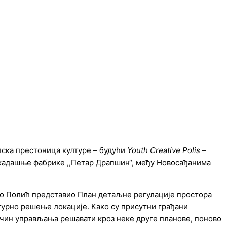
пска престоница културе – будући
Youth Creative Polis
–
екадашње фабрике ,,Петар Драпшин“, међу Новосађанима
рко Полић представио План детаљне регулације простора
турно решење локације. Како су присутни грађани
начин управљања решавати кроз неке друге планове, поново