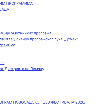
КИМ ПРОГРАМИМА
САДА
)
зације уметничких програма
лаштва у оквиру програмског лука „Дочек”
ограмима
ела
ог Дистрикта на Лиману
ОГРАМ НОВОСАДСКОГ ЏЕЗ ФЕСТИВАЛА 2026.