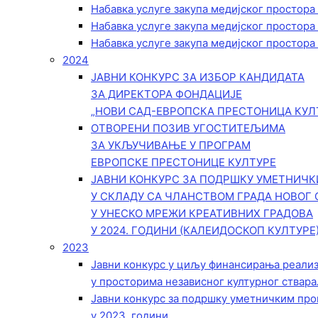
Набавка услуге закупа медијског простора
Набавка услуге закупа медијског простора
Набавка услуге закупа медијског простора
2024
ЈАВНИ КОНКУРС ЗА ИЗБОР КАНДИДАТА
ЗА ДИРЕКТОРА ФОНДАЦИЈЕ
„НОВИ САД-ЕВРОПСКА ПРЕСТОНИЦА КУЛ
ОТВОРЕНИ ПОЗИВ УГОСТИТЕЉИМА
ЗА УКЉУЧИВАЊЕ У ПРОГРАМ
ЕВРОПСКЕ ПРЕСТОНИЦЕ КУЛТУРЕ
ЈАВНИ КОНКУРС ЗА ПОДРШКУ УМЕТНИЧ
У СКЛАДУ СА ЧЛАНСТВОМ ГРАДА НОВОГ 
У УНЕСКО МРЕЖИ КРЕАТИВНИХ ГРАДОВА
У 2024. ГОДИНИ (КАЛЕИДОСКОП КУЛТУРЕ
2023
Јавни конкурс у циљу финансирања реали
у просторима независног културног ствара
Јавни конкурс за подршку уметничким пр
у 2023. години