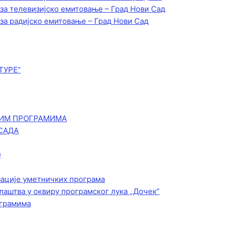
 за телевизијско емитовање – Град Нови Сад
 за радијско емитовање – Град Нови Сад
ТУРЕ“
КИМ ПРОГРАМИМА
САДА
)
зације уметничких програма
лаштва у оквиру програмског лука „Дочек”
ограмима