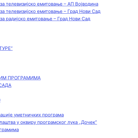
 за телевизијско емитовање – АП Војводинa
 за телевизијско емитовање – Град Нови Сад
 за радијско емитовање – Град Нови Сад
ТУРЕ“
КИМ ПРОГРАМИМА
САДА
)
зације уметничких програма
лаштва у оквиру програмског лука „Дочек”
ограмима