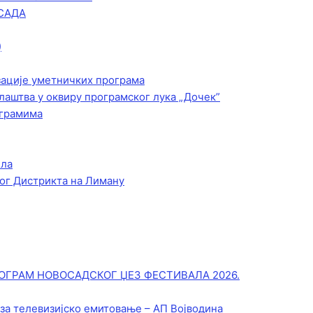
САДА
)
зације уметничких програма
лаштва у оквиру програмског лука „Дочек”
ограмима
ела
ог Дистрикта на Лиману
ОГРАМ НОВОСАДСКОГ ЏЕЗ ФЕСТИВАЛА 2026.
 за телевизијско емитовање – АП Војводинa