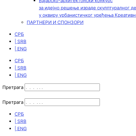
Вајарско-архитектонски конкурс
за идејно решење израде скулптуралног д
у оквиру урбанистичког уређења Креативн
ПАРТНЕРИ И СПОНЗОРИ
СРБ
| SRB
| ENG
СРБ
| SRB
| ENG
Претрага
Претрага
СРБ
| SRB
| ENG