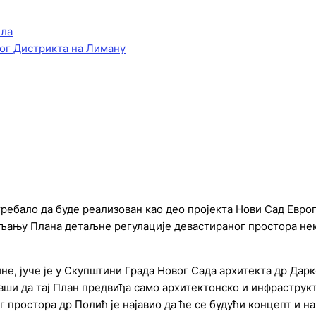
ела
ог Дистрикта на Лиману
требало да буде реализован као део пројекта Нови Сад Евро
ављању Плана детаљне регулације девастираног простора н
не, јуче је у Скупштини Града Новог Сада архитекта др Да
вши да тај План предвиђа само архитектонско и инфраструк
г простора др Полић је најавио да ће се будући концепт и 