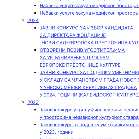
Набавка услуге закупа медијског простора
Набавка услуге закупа медијског простора
2024
ЈАВНИ КОНКУРС ЗА ИЗБОР КАНДИДАТА
ЗА ДИРЕКТОРА ФОНДАЦИЈЕ
„НОВИ САД-ЕВРОПСКА ПРЕСТОНИЦА КУЛ
ОТВОРЕНИ ПОЗИВ УГОСТИТЕЉИМА
ЗА УКЉУЧИВАЊЕ У ПРОГРАМ
ЕВРОПСКЕ ПРЕСТОНИЦЕ КУЛТУРЕ
ЈАВНИ КОНКУРС ЗА ПОДРШКУ УМЕТНИЧ
У СКЛАДУ СА ЧЛАНСТВОМ ГРАДА НОВОГ 
У УНЕСКО МРЕЖИ КРЕАТИВНИХ ГРАДОВА
У 2024. ГОДИНИ (КАЛЕИДОСКОП КУЛТУРЕ
2023
Јавни конкурс у циљу финансирања реали
у просторима независног културног ствара
Јавни конкурс за подршку уметничким пр
у 2023. години