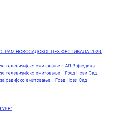
ОГРАМ НОВОСАДСКОГ ЏЕЗ ФЕСТИВАЛА 2026.
 за телевизијско емитовање – АП Војводинa
 за телевизијско емитовање – Град Нови Сад
 за радијско емитовање – Град Нови Сад
ТУРЕ“