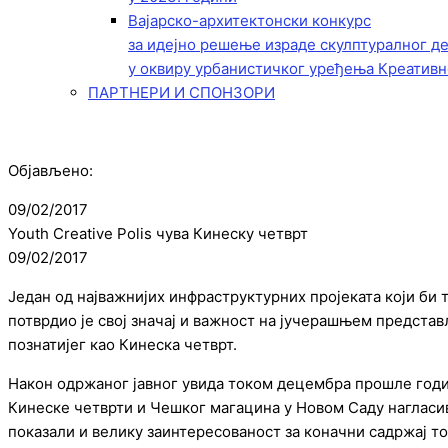
Вајарско-архитектонски конкурс
за идејно решење израде скулптуралног д
у оквиру урбанистичког уређења Креативн
ПАРТНЕРИ И СПОНЗОРИ
Објављено:
09/02/2017
Youth Creative Polis чува Кинеску четврт
09/02/2017
Један од најважнијих инфраструктурних пројеката који би 
потврдио је свој значај и важност на јучерашњем предст
познатијег као Кинеска четврт.
Након одржаног јавног увида током децембра прошле годи
Кинеске четврти и Чешког магацина у Новом Саду нагласи
показали и велику заинтересованост за коначни садржај то