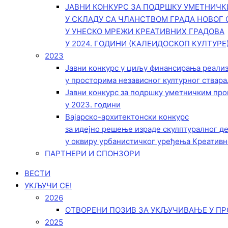
ЈАВНИ КОНКУРС ЗА ПОДРШКУ УМЕТНИЧ
У СКЛАДУ СА ЧЛАНСТВОМ ГРАДА НОВОГ 
У УНЕСКО МРЕЖИ КРЕАТИВНИХ ГРАДОВА
У 2024. ГОДИНИ (КАЛЕИДОСКОП КУЛТУРЕ
2023
Јавни конкурс у циљу финансирања реали
у просторима независног културног ствара
Јавни конкурс за подршку уметничким пр
у 2023. години
Вајарско-архитектонски конкурс
за идејно решење израде скулптуралног д
у оквиру урбанистичког уређења Креативн
ПАРТНЕРИ И СПОНЗОРИ
ВЕСТИ
УКЉУЧИ СЕ!
2026
ОТВОРЕНИ ПОЗИВ ЗА УКЉУЧИВАЊЕ У ПР
2025