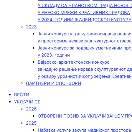
У СКЛАДУ СА ЧЛАНСТВОМ ГРАДА НОВОГ 
У УНЕСКО МРЕЖИ КРЕАТИВНИХ ГРАДОВА
У 2024. ГОДИНИ (КАЛЕИДОСКОП КУЛТУРЕ
2023
Јавни конкурс у циљу финансирања реали
у просторима независног културног ствара
Јавни конкурс за подршку уметничким пр
у 2023. години
Вајарско-архитектонски конкурс
за идејно решење израде скулптуралног д
у оквиру урбанистичког уређења Креативн
ПАРТНЕРИ И СПОНЗОРИ
ВЕСТИ
УКЉУЧИ СЕ!
2026
ОТВОРЕНИ ПОЗИВ ЗА УКЉУЧИВАЊЕ У ПР
2025
Набавка услуге закупа медијског простора