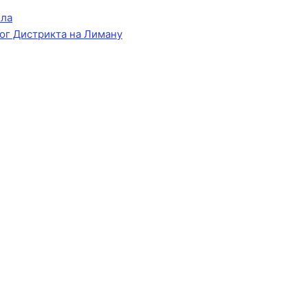
ела
ог Дистрикта на Лиману