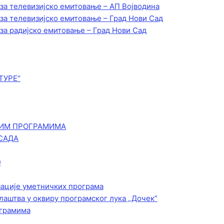
 за телевизијско емитовање – АП Војводинa
 за телевизијско емитовање – Град Нови Сад
 за радијско емитовање – Град Нови Сад
ТУРЕ“
КИМ ПРОГРАМИМА
САДА
)
зације уметничких програма
лаштва у оквиру програмског лука „Дочек”
ограмима