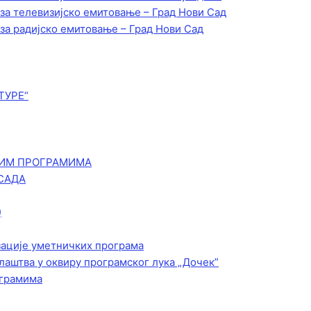
 за телевизијско емитовање – Град Нови Сад
 за радијско емитовање – Град Нови Сад
ТУРЕ“
КИМ ПРОГРАМИМА
САДА
)
зације уметничких програма
лаштва у оквиру програмског лука „Дочек”
ограмима