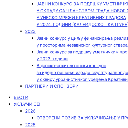
ЈАВНИ КОНКУРС ЗА ПОДРШКУ УМЕТНИЧ
У СКЛАДУ СА ЧЛАНСТВОМ ГРАДА НОВОГ 
У УНЕСКО МРЕЖИ КРЕАТИВНИХ ГРАДОВА
У 2024. ГОДИНИ (КАЛЕИДОСКОП КУЛТУРЕ
2023
Јавни конкурс у циљу финансирања реали
у просторима независног културног ствара
Јавни конкурс за подршку уметничким пр
у 2023. години
Вајарско-архитектонски конкурс
за идејно решење израде скулптуралног д
у оквиру урбанистичког уређења Креативн
ПАРТНЕРИ И СПОНЗОРИ
ВЕСТИ
УКЉУЧИ СЕ!
2026
ОТВОРЕНИ ПОЗИВ ЗА УКЉУЧИВАЊЕ У ПР
2025