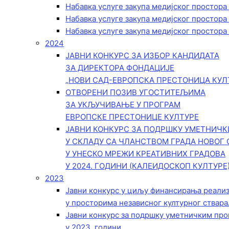
Набавка услуге закупа медијског простора
Набавка услуге закупа медијског простора
Набавка услуге закупа медијског простора
2024
ЈАВНИ КОНКУРС ЗА ИЗБОР КАНДИДАТА
ЗА ДИРЕКТОРА ФОНДАЦИЈЕ
„НОВИ САД-ЕВРОПСКА ПРЕСТОНИЦА КУЛ
ОТВОРЕНИ ПОЗИВ УГОСТИТЕЉИМА
ЗА УКЉУЧИВАЊЕ У ПРОГРАМ
ЕВРОПСКЕ ПРЕСТОНИЦЕ КУЛТУРЕ
ЈАВНИ КОНКУРС ЗА ПОДРШКУ УМЕТНИЧ
У СКЛАДУ СА ЧЛАНСТВОМ ГРАДА НОВОГ 
У УНЕСКО МРЕЖИ КРЕАТИВНИХ ГРАДОВА
У 2024. ГОДИНИ (КАЛЕИДОСКОП КУЛТУРЕ
2023
Јавни конкурс у циљу финансирања реали
у просторима независног културног ствара
Јавни конкурс за подршку уметничким пр
у 2023. години