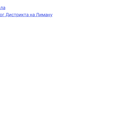
ела
ог Дистрикта на Лиману