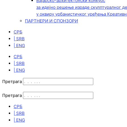
Вајарско-архитектонски конкурс
за идејно решење израде скулптуралног д
у оквиру урбанистичког уређења Креативн
ПАРТНЕРИ И СПОНЗОРИ
СРБ
| SRB
| ENG
СРБ
| SRB
| ENG
Претрага
Претрага
СРБ
| SRB
| ENG