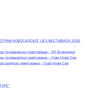
ОГРАМ НОВОСАДСКОГ ЏЕЗ ФЕСТИВАЛА 2026.
 за телевизијско емитовање – АП Војводинa
 за телевизијско емитовање – Град Нови Сад
 за радијско емитовање – Град Нови Сад
ТУРЕ“