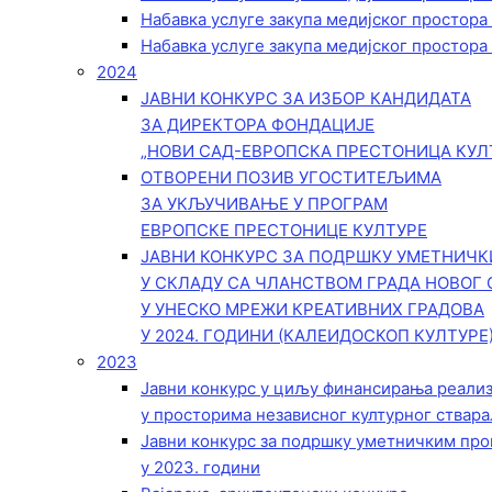
Набавка услуге закупа медијског простора
Набавка услуге закупа медијског простора
2024
ЈАВНИ КОНКУРС ЗА ИЗБОР КАНДИДАТА
ЗА ДИРЕКТОРА ФОНДАЦИЈЕ
„НОВИ САД-ЕВРОПСКА ПРЕСТОНИЦА КУЛ
ОТВОРЕНИ ПОЗИВ УГОСТИТЕЉИМА
ЗА УКЉУЧИВАЊЕ У ПРОГРАМ
ЕВРОПСКЕ ПРЕСТОНИЦЕ КУЛТУРЕ
ЈАВНИ КОНКУРС ЗА ПОДРШКУ УМЕТНИЧ
У СКЛАДУ СА ЧЛАНСТВОМ ГРАДА НОВОГ 
У УНЕСКО МРЕЖИ КРЕАТИВНИХ ГРАДОВА
У 2024. ГОДИНИ (КАЛЕИДОСКОП КУЛТУРЕ
2023
Јавни конкурс у циљу финансирања реали
у просторима независног културног ствара
Јавни конкурс за подршку уметничким пр
у 2023. години