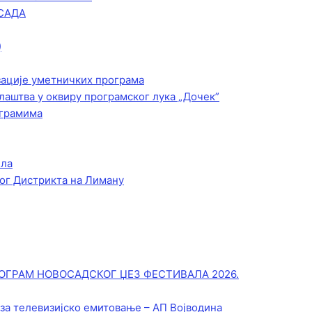
САДА
)
зације уметничких програма
лаштва у оквиру програмског лука „Дочек”
ограмима
ела
ог Дистрикта на Лиману
ОГРАМ НОВОСАДСКОГ ЏЕЗ ФЕСТИВАЛА 2026.
 за телевизијско емитовање – АП Војводинa