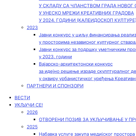
У СКЛАДУ СА ЧЛАНСТВОМ ГРАДА НОВОГ 
У УНЕСКО МРЕЖИ КРЕАТИВНИХ ГРАДОВА
У 2024. ГОДИНИ (КАЛЕИДОСКОП КУЛТУРЕ
2023
Јавни конкурс у циљу финансирања реали
у просторима независног културног ствара
Јавни конкурс за подршку уметничким пр
у 2023. години
Вајарско-архитектонски конкурс
за идејно решење израде скулптуралног д
у оквиру урбанистичког уређења Креативн
ПАРТНЕРИ И СПОНЗОРИ
ВЕСТИ
УКЉУЧИ СЕ!
2026
ОТВОРЕНИ ПОЗИВ ЗА УКЉУЧИВАЊЕ У ПР
2025
Набавка услуге закупа медијског простора