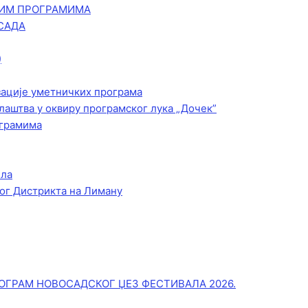
КИМ ПРОГРАМИМА
САДА
)
зације уметничких програма
лаштва у оквиру програмског лука „Дочек”
ограмима
ела
ог Дистрикта на Лиману
ОГРАМ НОВОСАДСКОГ ЏЕЗ ФЕСТИВАЛА 2026.