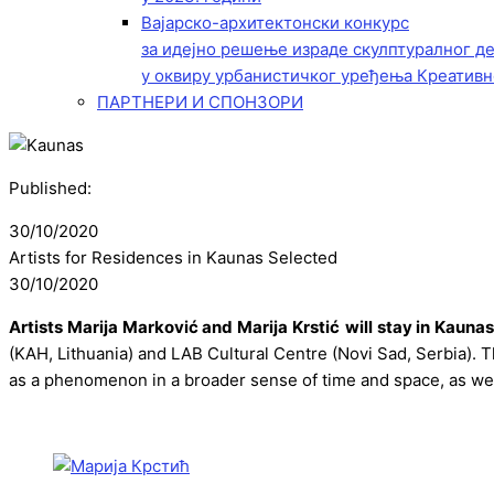
Вајарско-архитектонски конкурс
за идејно решење израде скулптуралног д
у оквиру урбанистичког уређења Креативн
ПАРТНЕРИ И СПОНЗОРИ
Published:
30/10/2020
Artists for Residences in Kaunas Selected
30/10/2020
Artists Marija Marković and Marija Krstić
will stay in Kauna
(KAH, Lithuania) and LAB Cultural Centre (Novi Sad, Serbia).
Th
as a phenomenon in a broader sense of time and space, as well 