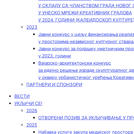
У СКЛАДУ СА ЧЛАНСТВОМ ГРАДА НОВОГ 
У УНЕСКО МРЕЖИ КРЕАТИВНИХ ГРАДОВА
У 2024. ГОДИНИ (КАЛЕИДОСКОП КУЛТУРЕ
2023
Јавни конкурс у циљу финансирања реали
у просторима независног културног ствара
Јавни конкурс за подршку уметничким пр
у 2023. години
Вајарско-архитектонски конкурс
за идејно решење израде скулптуралног д
у оквиру урбанистичког уређења Креативн
ПАРТНЕРИ И СПОНЗОРИ
ВЕСТИ
УКЉУЧИ СЕ!
2026
ОТВОРЕНИ ПОЗИВ ЗА УКЉУЧИВАЊЕ У ПР
2025
Набавка услуге закупа медијског простора