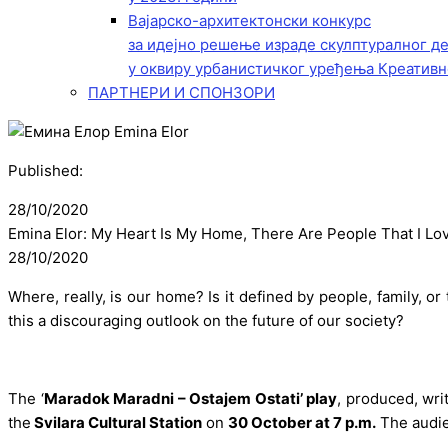
Вајарско-архитектонски конкурс
за идејно решење израде скулптуралног д
у оквиру урбанистичког уређења Креативн
ПАРТНЕРИ И СПОНЗОРИ
Published:
28/10/2020
Emina Elor: My Heart Is My Home, There Are People That I Lo
28/10/2020
Where, really, is our home? Is it defined by people, family,
this a discouraging outlook on the future of our society?
The ‘
Maradok Maradni – Ostajem Ostati’ play
, produced, wr
the
Svilara Cultural Station
on
30 October at 7 p.m.
The audien