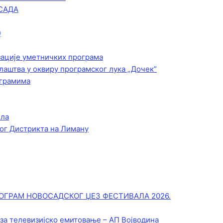
САДА
)
зације уметничких програма
лаштва у оквиру програмског лука „Дочек”
ограмима
ела
ог Дистрикта на Лиману
ОГРАМ НОВОСАДСКОГ ЏЕЗ ФЕСТИВАЛА 2026.
 за телевизијско емитовање – АП Војводинa