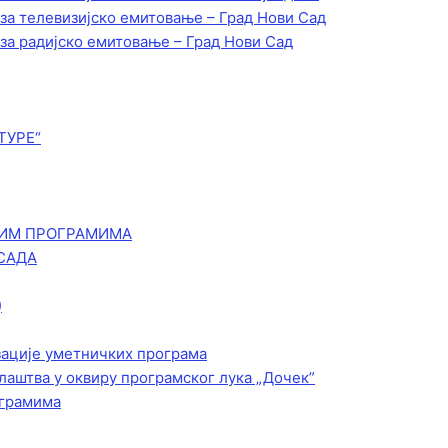
 за телевизијско емитовање – Град Нови Сад
 за радијско емитовање – Град Нови Сад
ТУРЕ“
КИМ ПРОГРАМИМА
САДА
)
зације уметничких програма
лаштва у оквиру програмског лука „Дочек”
ограмима