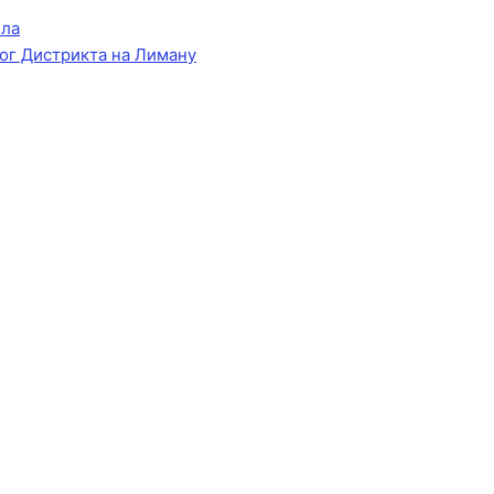
ела
ог Дистрикта на Лиману