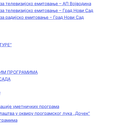
 за телевизијско емитовање – АП Војводинa
 за телевизијско емитовање – Град Нови Сад
 за радијско емитовање – Град Нови Сад
ТУРЕ“
КИМ ПРОГРАМИМА
САДА
)
зације уметничких програма
лаштва у оквиру програмског лука „Дочек”
ограмима