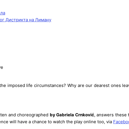
ела
ог Дистрикта на Лиману
ve
 or the imposed life circumstances? Why are our dearest ones l
itten and choreographed
by Gabriela Crnković
, answers these t
ce will have a chance to watch the play online too, via
Faceboo