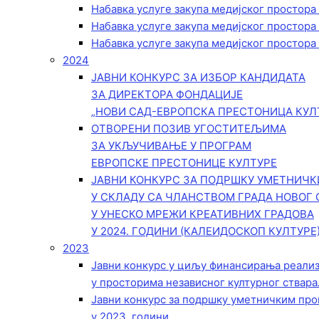
Набавка услуге закупа медијског простора
Набавка услуге закупа медијског простора
Набавка услуге закупа медијског простора
2024
ЈАВНИ КОНКУРС ЗА ИЗБОР КАНДИДАТА
ЗА ДИРЕКТОРА ФОНДАЦИЈЕ
„НОВИ САД-ЕВРОПСКА ПРЕСТОНИЦА КУЛ
ОТВОРЕНИ ПОЗИВ УГОСТИТЕЉИМА
ЗА УКЉУЧИВАЊЕ У ПРОГРАМ
ЕВРОПСКЕ ПРЕСТОНИЦЕ КУЛТУРЕ
ЈАВНИ КОНКУРС ЗА ПОДРШКУ УМЕТНИЧ
У СКЛАДУ СА ЧЛАНСТВОМ ГРАДА НОВОГ 
У УНЕСКО МРЕЖИ КРЕАТИВНИХ ГРАДОВА
У 2024. ГОДИНИ (КАЛЕИДОСКОП КУЛТУРЕ
2023
Јавни конкурс у циљу финансирања реали
у просторима независног културног ствара
Јавни конкурс за подршку уметничким пр
у 2023. години