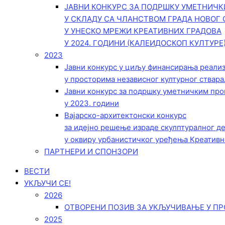
ЈАВНИ КОНКУРС ЗА ПОДРШКУ УМЕТНИЧ
У СКЛАДУ СА ЧЛАНСТВОМ ГРАДА НОВОГ 
У УНЕСКО МРЕЖИ КРЕАТИВНИХ ГРАДОВА
У 2024. ГОДИНИ (КАЛЕИДОСКОП КУЛТУРЕ
2023
Јавни конкурс у циљу финансирања реали
у просторима независног културног ствара
Јавни конкурс за подршку уметничким пр
у 2023. години
Вајарско-архитектонски конкурс
за идејно решење израде скулптуралног д
у оквиру урбанистичког уређења Креативн
ПАРТНЕРИ И СПОНЗОРИ
ВЕСТИ
УКЉУЧИ СЕ!
2026
ОТВОРЕНИ ПОЗИВ ЗА УКЉУЧИВАЊЕ У ПР
2025