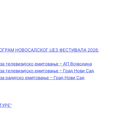
ОГРАМ НОВОСАДСКОГ ЏЕЗ ФЕСТИВАЛА 2026.
 за телевизијско емитовање – АП Војводинa
 за телевизијско емитовање – Град Нови Сад
 за радијско емитовање – Град Нови Сад
ТУРЕ“