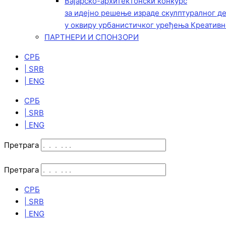
Вајарско-архитектонски конкурс
за идејно решење израде скулптуралног д
у оквиру урбанистичког уређења Креативн
ПАРТНЕРИ И СПОНЗОРИ
СРБ
| SRB
| ENG
СРБ
| SRB
| ENG
Претрага
Претрага
СРБ
| SRB
| ENG