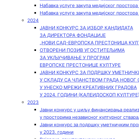
Набавка услуге закупа медијског простора
Набавка услуге закупа медијског простора
2024
ЈАВНИ КОНКУРС ЗА ИЗБОР КАНДИДАТА
ЗА ДИРЕКТОРА ФОНДАЦИЈЕ
„НОВИ САД-ЕВРОПСКА ПРЕСТОНИЦА КУЛ
ОТВОРЕНИ ПОЗИВ УГОСТИТЕЉИМА
ЗА УКЉУЧИВАЊЕ У ПРОГРАМ
ЕВРОПСКЕ ПРЕСТОНИЦЕ КУЛТУРЕ
ЈАВНИ КОНКУРС ЗА ПОДРШКУ УМЕТНИЧ
У СКЛАДУ СА ЧЛАНСТВОМ ГРАДА НОВОГ 
У УНЕСКО МРЕЖИ КРЕАТИВНИХ ГРАДОВА
У 2024. ГОДИНИ (КАЛЕИДОСКОП КУЛТУРЕ
2023
Јавни конкурс у циљу финансирања реали
у просторима независног културног ствара
Јавни конкурс за подршку уметничким пр
у 2023. години