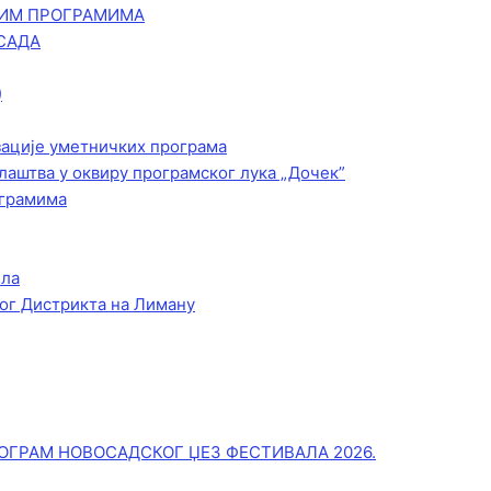
КИМ ПРОГРАМИМА
САДА
)
зације уметничких програма
лаштва у оквиру програмског лука „Дочек”
ограмима
ела
ог Дистрикта на Лиману
ОГРАМ НОВОСАДСКОГ ЏЕЗ ФЕСТИВАЛА 2026.