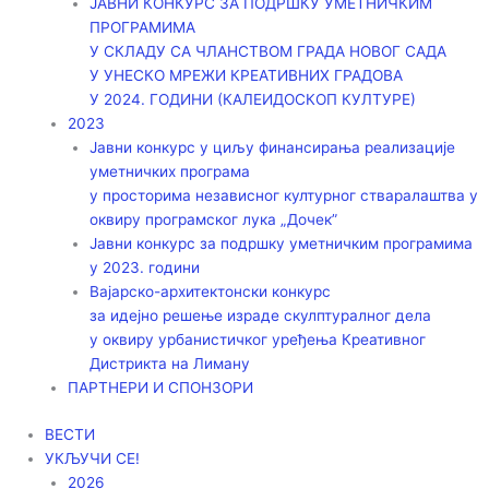
ЈАВНИ КОНКУРС ЗА ПОДРШКУ УМЕТНИЧКИМ
ПРОГРАМИМА
У СКЛАДУ СА ЧЛАНСТВОМ ГРАДА НОВОГ САДА
У УНЕСКО МРЕЖИ КРЕАТИВНИХ ГРАДОВА
У 2024. ГОДИНИ (КАЛЕИДОСКОП КУЛТУРЕ)
2023
Јавни конкурс у циљу финансирања реализације
уметничких програма
у просторима независног културног стваралаштва у
оквиру програмског лука „Дочек”
Јавни конкурс за подршку уметничким програмима
у 2023. години
Вајарско-архитектонски конкурс
за идејно решење израде скулптуралног дела
у оквиру урбанистичког уређења Креативног
Дистрикта на Лиману
ПАРТНЕРИ И СПОНЗОРИ
ВЕСТИ
УКЉУЧИ СЕ!
2026