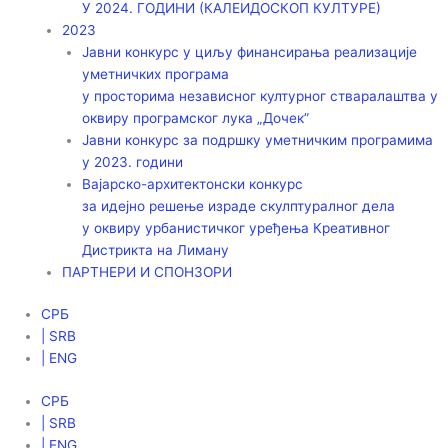
У 2024. ГОДИНИ (КАЛЕИДОСКОП КУЛТУРЕ)
2023
Јавни конкурс у циљу финансирања реализације
уметничких програма
у просторима независног културног стваралаштва у
оквиру програмског лука „Дочек”
Јавни конкурс за подршку уметничким програмима
у 2023. години
Вајарско-архитектонски конкурс
за идејно решење израде скулптуралног дела
у оквиру урбанистичког уређења Креативног
Дистрикта на Лиману
ПАРТНЕРИ И СПОНЗОРИ
СРБ
| SRB
| ENG
СРБ
| SRB
| ENG