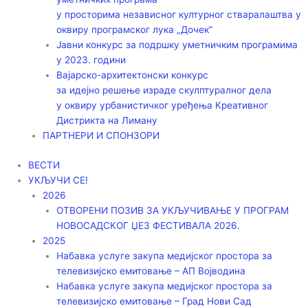
у просторима независног културног стваралаштва у
оквиру програмског лука „Дочек”
Јавни конкурс за подршку уметничким програмима
у 2023. години
Вајарско-архитектонски конкурс
за идејно решење израде скулптуралног дела
у оквиру урбанистичког уређења Креативног
Дистрикта на Лиману
ПАРТНЕРИ И СПОНЗОРИ
ВЕСТИ
УКЉУЧИ СЕ!
2026
ОТВОРЕНИ ПОЗИВ ЗА УКЉУЧИВАЊЕ У ПРОГРАМ
НОВОСАДСКОГ ЏЕЗ ФЕСТИВАЛА 2026.
2025
Набавка услуге закупа медијског простора за
телевизијско емитовање – АП Војводинa
Набавка услуге закупа медијског простора за
телевизијско емитовање – Град Нови Сад