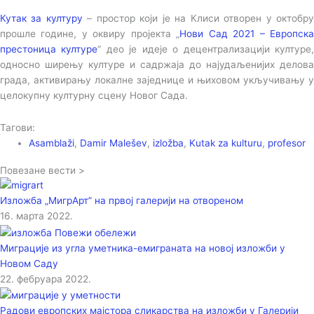
Кутак за културу
– простор који је на Клиси отворен у октобр
прошле године, у оквиру пројекта „
Нови Сад 2021 – Европск
престоница културе
“ део је идеје о децентрализацији културе
односно ширењу културе и садржаја до најудаљенијих делова
града, активирању локалне заједнице и њиховом укључивању у
целокупну културну сцену Новог Сада.
Тагови:
Asamblaži
,
Damir Malešev
,
izložba
,
Kutak za kulturu
,
profesor
Повезане вести >
Изложба „МигрАрт” на првој галерији на отвореном
16. марта 2022.
Миграције из угла уметника-емиграната на новој изложби у
Новом Саду
22. фебруара 2022.
Радови европских мајстора сликарства на изложби у Галерији