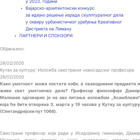
у 2023. години
Вајарско-архитектонски конкурс
за идејно решење израде скулптуралног дела
у оквиру урбанистичког уређења Креативног
Дистрикта на Лиману
ПАРТНЕРИ И СПОНЗОРИ
Објављено:
28/02/2020
Кутак за културу: Изложба свестраног новосадског професора
28/02/2020
Како уметност може постати хоби, а свакодневни предмети и
живи свет уметничко дело? Професор филозофије Дамир
Малешев одговорио је на ово питање изложбом „Асамблажи“
која ће бити отворена 3. марта у 19 часова у Кутку за културу
(Сентандрејски пут 106б).
Свестрани професор који ради у Исидориној гимназији, Дамир
Малешев, писац поезије и есеја, преводилац страних рок