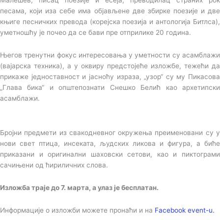
песама, који иза себе има објављене две збирке поезије и две
књиге песничких превода (корејска поезија и антологија Битлса),
уметношћу је почео да се бави пре отприлике 20 година.
Његов тренутни фокус интересовања у уметности су асамблажи
(вајарска техника), а у оквиру предстојеће изложбе, тежећи да
прикаже једноставност и јасноћу израза, „узор“ су му Пикасова
„Глава бика“ и општепознати Снешко Белић као архетипски
асамблажи.
Бројни предмети из свакодневног окружења преименовани су у
нови свет птица, инсеката, људских ликова и фигура, а биће
приказани и оригинални шаховски сетови, као и пиктограми
сачињени од ћириличних слова.
Изложба траје до 7. марта, а улаз је бесплатан.
Информације о изложби можете пронаћи и на
Facebook event-u.