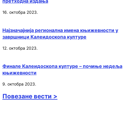
претходна издања
16. октобра 2023.
Најзначајнија регионална имена књижевности у
завршници Калеидоскопа културе
12. октобра 2023.
Финале Калеидоскопа културе – почиње недеља
књижевности
9. октобра 2023.
Повезане вести >