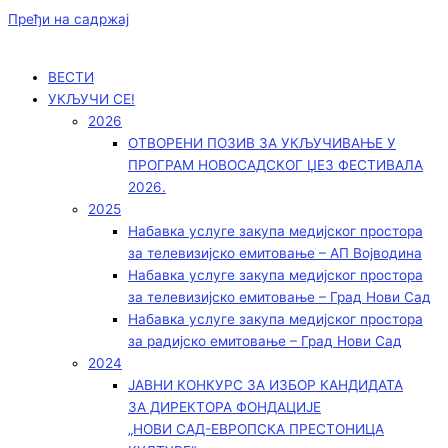
Пређи на садржај
ВЕСТИ
УКЉУЧИ СЕ!
2026
ОТВОРЕНИ ПОЗИВ ЗА УКЉУЧИВАЊЕ У
ПРОГРАМ НОВОСАДСКОГ ЏЕЗ ФЕСТИВАЛА
2026.
2025
Набавка услуге закупа медијског простора
за телевизијско емитовање – АП Војводинa
Набавка услуге закупа медијског простора
за телевизијско емитовање – Град Нови Сад
Набавка услуге закупа медијског простора
за радијско емитовање – Град Нови Сад
2024
ЈАВНИ КОНКУРС ЗА ИЗБОР КАНДИДАТА
ЗА ДИРЕКТОРА ФОНДАЦИЈЕ
„НОВИ САД-ЕВРОПСКА ПРЕСТОНИЦА