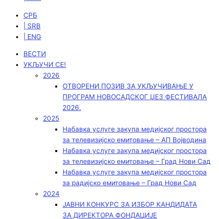
СРБ
| SRB
| ENG
ВЕСТИ
УКЉУЧИ СЕ!
2026
ОТВОРЕНИ ПОЗИВ ЗА УКЉУЧИВАЊЕ У
ПРОГРАМ НОВОСАДСКОГ ЏЕЗ ФЕСТИВАЛА
2026.
2025
Набавка услуге закупа медијског простора
за телевизијско емитовање – АП Војводинa
Набавка услуге закупа медијског простора
за телевизијско емитовање – Град Нови Сад
Набавка услуге закупа медијског простора
за радијско емитовање – Град Нови Сад
2024
ЈАВНИ КОНКУРС ЗА ИЗБОР КАНДИДАТА
ЗА ДИРЕКТОРА ФОНДАЦИЈЕ