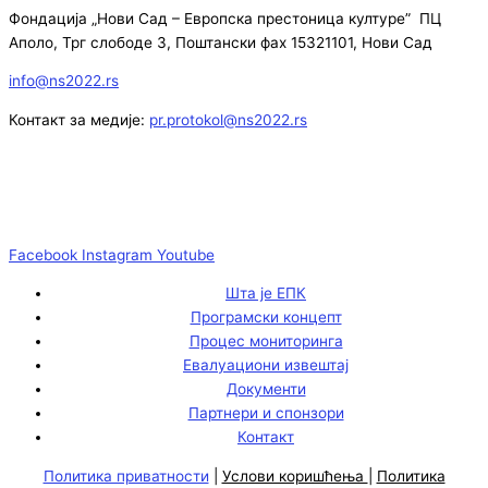
Фондација „Нови Сад – Европска престоница културе” ПЦ
Аполо, Трг слободе 3, Поштански фах 15321101, Нови Сад
info@ns2022.rs
Контакт за медије:
pr.protokol@ns2022.rs
Facebook
Instagram
Youtube
Шта је ЕПК
Програмски концепт
Процес мониторинга
Евалуациони извештај
Документи
Партнери и спонзори
Контакт
Политика приватности
|
Услови коришћења
|
Политика