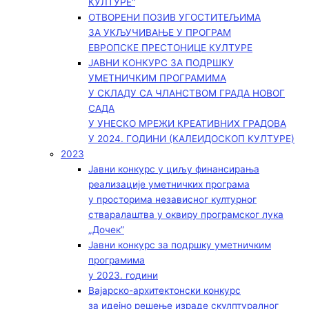
КУЛТУРЕ“
ОТВОРЕНИ ПОЗИВ УГОСТИТЕЉИМА
ЗА УКЉУЧИВАЊЕ У ПРОГРАМ
ЕВРОПСКЕ ПРЕСТОНИЦЕ КУЛТУРЕ
ЈАВНИ КОНКУРС ЗА ПОДРШКУ
УМЕТНИЧКИМ ПРОГРАМИМА
У СКЛАДУ СА ЧЛАНСТВОМ ГРАДА НОВОГ
САДА
У УНЕСКО МРЕЖИ КРЕАТИВНИХ ГРАДОВА
У 2024. ГОДИНИ (КАЛЕИДОСКОП КУЛТУРЕ)
2023
Јавни конкурс у циљу финансирања
реализације уметничких програма
у просторима независног културног
стваралаштва у оквиру програмског лука
„Дочек”
Јавни конкурс за подршку уметничким
програмима
у 2023. години
Вајарско-архитектонски конкурс
за идејно решење израде скулптуралног