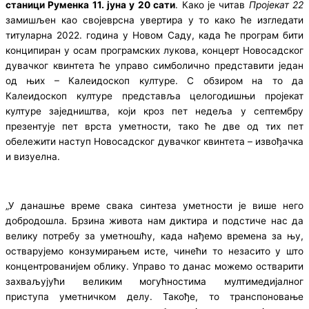
станици Руменка 11. јуна у 20 сати
. Како је читав
Пројекат 22
замишљен као својеврсна увертира у то како ће изгледати
титуларна 2022. година у Новом Саду, када ће програм бити
конципиран у осам програмских лукова, концерт Новосадског
дувачког квинтета ће управо симболично представити један
од њих – Калеидоскоп културе. С обзиром на то да
Калеидоскоп културе представља целогодишњи пројекат
културе заједништва, који кроз пет недеља у септембру
презентује пет врста уметности, тако ће две од тих пет
обележити наступ Новосадског дувачког квинтета – извођачка
и визуелна.
„У данашње време свака синтеза уметности је више него
добродошла. Брзина живота нам диктира и подстиче нас да
велику потребу за уметношћу, када нађемо времена за њу,
остварујемо конзумирањем исте, чинећи то незасито у што
концентрованијем облику. Управо то данас можемо остварити
захваљујући великим могућностима мултимедијалног
приступа уметничком делу. Такође, то транспоновање