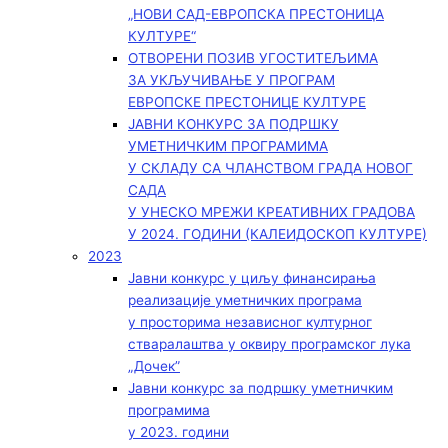
„НОВИ САД-ЕВРОПСКА ПРЕСТОНИЦА
КУЛТУРЕ“
ОТВОРЕНИ ПОЗИВ УГОСТИТЕЉИМА
ЗА УКЉУЧИВАЊЕ У ПРОГРАМ
ЕВРОПСКЕ ПРЕСТОНИЦЕ КУЛТУРЕ
ЈАВНИ КОНКУРС ЗА ПОДРШКУ
УМЕТНИЧКИМ ПРОГРАМИМА
У СКЛАДУ СА ЧЛАНСТВОМ ГРАДА НОВОГ
САДА
У УНЕСКО МРЕЖИ КРЕАТИВНИХ ГРАДОВА
У 2024. ГОДИНИ (КАЛЕИДОСКОП КУЛТУРЕ)
2023
Јавни конкурс у циљу финансирања
реализације уметничких програма
у просторима независног културног
стваралаштва у оквиру програмског лука
„Дочек”
Јавни конкурс за подршку уметничким
програмима
у 2023. години