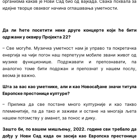
организма какав је Нови Сад био од вајкада. Свака похвала за
идејне творце оваквог начина оглашавања уметности.
Да ли ћете посетити неке друге концерте који ће бити
одржани у оквиру Пројекта 22?
– Све могуће. Музичка уметност нам је управо та покретачка
енергија на чији погон наш перпетуум мобиле звани живот од
музике функционише. Подржавати и препознавати, па
аналогно томе бити подржан и препознат у нашем послу,
веома је важно.
Шта за вас као уметнике, али и као Новосађане значи титула
Европске престонице културе?
– Прилика да све постане много културније и као такво
племенитије, па да тако и заживи и остане на многаја љета
нашем потомству у аманет, за понос и дику.
Зашто би, по вашем мишљењу, 2022. године сви требало да
дођу у Нови Сад када он засија као Европска престонице