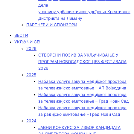
дела
у оквиру урбанистичког уређења Креативног
Дистрикта на Лиману
ПАРТНЕРИ И СПОНЗОРИ
ВЕСТИ
УКЉУЧИ СЕ!
2026
ОТВОРЕНИ ПОЗИВ ЗА УКЉУЧИВАЊЕ У
ПРОГРАМ НОВОСАДСКОГ ЏЕЗ ФЕСТИВАЛА
2026.
2025
Набавка услуге закупа медијског простора
за телевизијско емитовање – АП Војводинa
Набавка услуге закупа медијског простора
за телевизијско емитовање – Град Нови Сад
Набавка услуге закупа медијског простора
за радијско емитовање – Град Нови Сад
2024
ЈАВНИ КОНКУРС ЗА ИЗБОР КАНДИДАТА