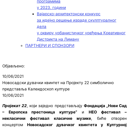
програмима
у 2023. години
Вајарско-архитектонски конкурс
за идејно решење израде скулптуралног
дела
у оквиру урбанистичког уређења Креативног
Дистрикта на Лиману
ПАРТНЕРИ И СПОНЗОРИ
Објављено:
10/06/2021
Новосадски дувачки квинтет на Пројекту 22 симболично
представља Калеидоскоп културе
10/06/2021
Пројекат 22
, који заједно представљају
Фондација „Нови Сад
– Европска престоница културе“
и
НЕО фестивал –
некласични фестивал класичне музике
, биће отворен
концертом
Новосадског дувачког квинтета у Културној