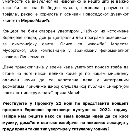
уметности са визуелног на извођачко је нешто што је важно
како би се она безбедно чувала, неговала, разумела и
трајала“, рекао је хорниста и оснивач Новосадског дувачког
квинтета
Мирко Марић
.
Концерт ће бити отворен увертиром „Набуко“ из истоимене
Вердијеве опере, док је централни део програма резервисан
за симфонијску свиту „Слике са изложбе“ Модеста
Мусоргског, обе композиције у аранжману феноменалног
Јоакима Линкелмана.
„Вече транскрипција у време када уметност поново треба да
стане на ноге након велике кризе је по нашем мишљењу
одличан начин да се капитална дела у интегралним
форматима приближе широј слушалачкој публици синергијом
наших пет инструмената“, прича Марић.
Учествујете у Пројекту 22 који ће представити концепт
програма Европске престонице културе за 2022. годину.
Најпре нам реците како се вама допада идеја да се кроз
музику, домаће и светске извођаче, на неколико локација у
граду прави такав тип увертире у титуларну годину?