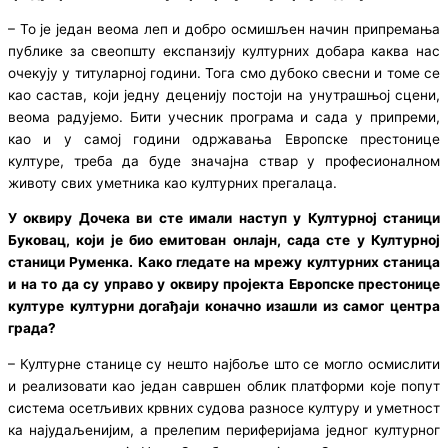
– То је један веома леп и добро осмишљен начин припремања
публике за свеопшту експанзију културних добара каква нас
очекују у титуларној години. Тога смо дубоко свесни и томе се
као састав, који једну деценију постоји на унутрашњој сцени,
веома радујемо. Бити учесник програма и сада у припреми,
као и у самој години одржавања Европске престонице
културе, треба да буде значајна ствар у професионалном
животу свих уметника као културних прегалаца.
У оквиру Дочека ви сте имали наступ у Културној станици
Буковац, који је био емитован онлајн, сада сте у Културној
станици Руменка. Како гледате на мрежу културних станица
и на то да су управо у оквиру пројекта Европске престонице
културе културни догађаји коначно изашли из самог центра
града?
– Културне станице су нешто најбоље што се могло осмислити
и реализовати као један савршен облик платформи које попут
система осетљивих крвних судова разносе културу и уметност
ка најудаљенијим, а прелепим периферијама једног културног