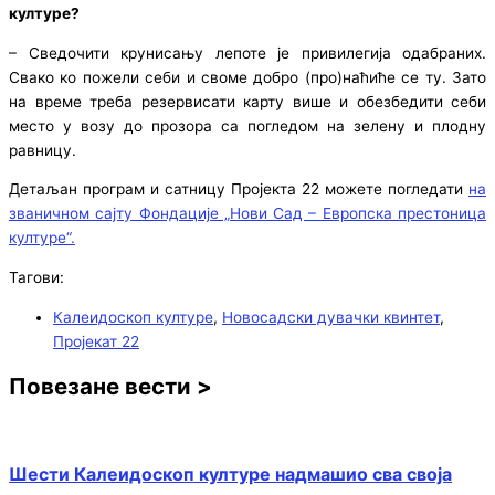
културе?
– Сведочити крунисању лепоте је привилегија одабраних.
Свако ко пожели себи и своме добро (про)наћиће се ту. Зато
на време треба резервисати карту више и обезбедити себи
место у возу до прозора са погледом на зелену и плодну
равницу.
Детаљан програм и сатницу Пројекта 22 можете погледати
на
званичном сајту Фондације „Нови Сад – Европска престоница
културе“.
Тагови:
Калеидоскоп културе
,
Новосадски дувачки квинтет
,
Пројекат 22
Повезане вести >
Шести Калеидоскоп културе надмашио сва своја