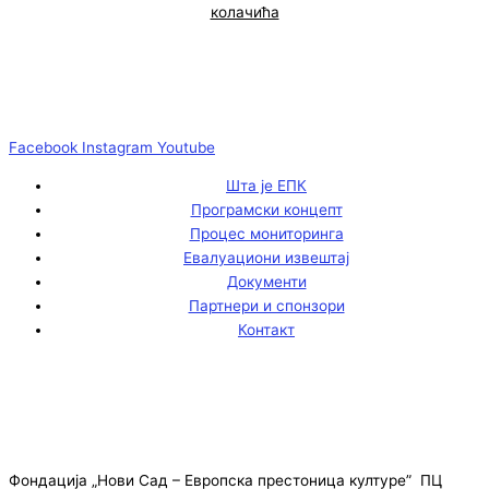
колачића
Facebook
Instagram
Youtube
Шта је ЕПК
Програмски концепт
Процес мониторинга
Евалуациони извештај
Документи
Партнери и спонзори
Контакт
Фондација „Нови Сад – Европска престоница културе” ПЦ