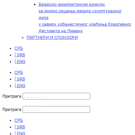
Вајарско-архитектонски конкурс
за идејно решење израде скулптуралног
дела
у оквиру урбанистичког уређења Креативног
Дистрикта на Лиману
ПАРТНЕРИ И СПОНЗОРИ
СРБ
| SRB
| ENG
СРБ
| SRB
| ENG
Претрага
Претрага
СРБ
| SRB
| ENG