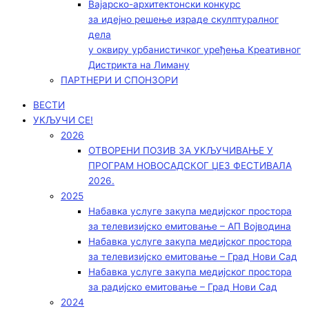
Вајарско-архитектонски конкурс
за идејно решење израде скулптуралног
дела
у оквиру урбанистичког уређења Креативног
Дистрикта на Лиману
ПАРТНЕРИ И СПОНЗОРИ
ВЕСТИ
УКЉУЧИ СЕ!
2026
ОТВОРЕНИ ПОЗИВ ЗА УКЉУЧИВАЊЕ У
ПРОГРАМ НОВОСАДСКОГ ЏЕЗ ФЕСТИВАЛА
2026.
2025
Набавка услуге закупа медијског простора
за телевизијско емитовање – АП Војводинa
Набавка услуге закупа медијског простора
за телевизијско емитовање – Град Нови Сад
Набавка услуге закупа медијског простора
за радијско емитовање – Град Нови Сад
2024