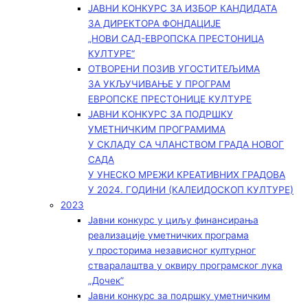
ЈАВНИ КОНКУРС ЗА ИЗБОР КАНДИДАТА
ЗА ДИРЕКТОРА ФОНДАЦИЈЕ
„НОВИ САД-ЕВРОПСКА ПРЕСТОНИЦА
КУЛТУРЕ“
ОТВОРЕНИ ПОЗИВ УГОСТИТЕЉИМА
ЗА УКЉУЧИВАЊЕ У ПРОГРАМ
ЕВРОПСКЕ ПРЕСТОНИЦЕ КУЛТУРЕ
ЈАВНИ КОНКУРС ЗА ПОДРШКУ
УМЕТНИЧКИМ ПРОГРАМИМА
У СКЛАДУ СА ЧЛАНСТВОМ ГРАДА НОВОГ
САДА
У УНЕСКО МРЕЖИ КРЕАТИВНИХ ГРАДОВА
У 2024. ГОДИНИ (КАЛЕИДОСКОП КУЛТУРЕ)
2023
Јавни конкурс у циљу финансирања
реализације уметничких програма
у просторима независног културног
стваралаштва у оквиру програмског лука
„Дочек”
Јавни конкурс за подршку уметничким