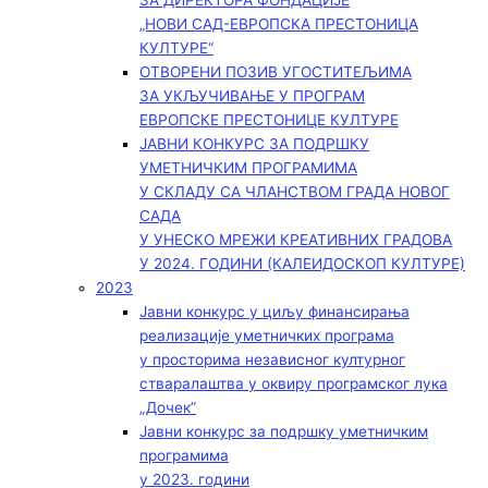
ЗА ДИРЕКТОРА ФОНДАЦИЈЕ
„НОВИ САД-ЕВРОПСКА ПРЕСТОНИЦА
КУЛТУРЕ“
ОТВОРЕНИ ПОЗИВ УГОСТИТЕЉИМА
ЗА УКЉУЧИВАЊЕ У ПРОГРАМ
ЕВРОПСКЕ ПРЕСТОНИЦЕ КУЛТУРЕ
ЈАВНИ КОНКУРС ЗА ПОДРШКУ
УМЕТНИЧКИМ ПРОГРАМИМА
У СКЛАДУ СА ЧЛАНСТВОМ ГРАДА НОВОГ
САДА
У УНЕСКО МРЕЖИ КРЕАТИВНИХ ГРАДОВА
У 2024. ГОДИНИ (КАЛЕИДОСКОП КУЛТУРЕ)
2023
Јавни конкурс у циљу финансирања
реализације уметничких програма
у просторима независног културног
стваралаштва у оквиру програмског лука
„Дочек”
Јавни конкурс за подршку уметничким
програмима
у 2023. години