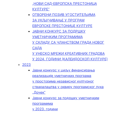
„НОВИ САД-ЕВРОПСКА ПРЕСТОНИЦА
КУЛТУРЕ“
ОТВОРЕНИ ПОЗИВ УГОСТИТЕЉИМА
ЗА УКЉУЧИВАЊЕ У ПРОГРАМ
ЕВРОПСКЕ ПРЕСТОНИЦЕ КУЛТУРЕ
ЈАВНИ КОНКУРС ЗА ПОДРШКУ
УМЕТНИЧКИМ ПРОГРАМИМА
У СКЛАДУ СА ЧЛАНСТВОМ ГРАДА НОВОГ
САДА
У УНЕСКО МРЕЖИ КРЕАТИВНИХ ГРАДОВА
У 2024. ГОДИНИ (КАЛЕИДОСКОП КУЛТУРЕ)
2023
Јавни конкурс у циљу финансирања
реализације уметничких програма
у просторима независног културног
стваралаштва у оквиру програмског лука
„Дочек”
Јавни конкурс за подршку уметничким
програмима
у 2023. години