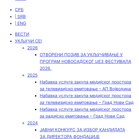
СРБ
| SRB
| ENG
ВЕСТИ
УКЉУЧИ СЕ!
2026
ОТВОРЕНИ ПОЗИВ ЗА УКЉУЧИВАЊЕ У
ПРОГРАМ НОВОСАДСКОГ ЏЕЗ ФЕСТИВАЛА
2026.
2025
Набавка услуге закупа медијског простора
за телевизијско емитовање – АП Војводинa
Набавка услуге закупа медијског простора
за телевизијско емитовање – Град Нови Сад
Набавка услуге закупа медијског простора
за радијско емитовање – Град Нови Сад
2024
ЈАВНИ КОНКУРС ЗА ИЗБОР КАНДИДАТА
ЗА ДИРЕКТОРА ФОНДАЦИЈЕ