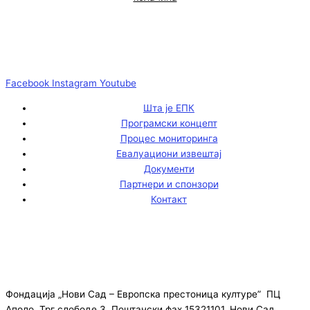
Facebook
Instagram
Youtube
Шта је ЕПК
Програмски концепт
Процес мониторинга
Евалуациони извештај
Документи
Партнери и спонзори
Контакт
Фондација „Нови Сад – Европска престоница културе” ПЦ
Аполо, Трг слободе 3, Поштански фах 15321101, Нови Сад