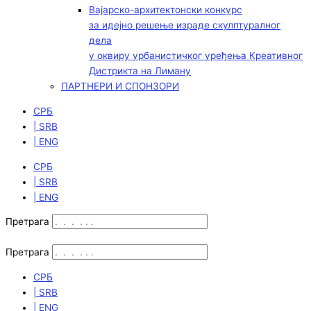
Вајарско-архитектонски конкурс
за идејно решење израде скулптуралног
дела
у оквиру урбанистичког уређења Креативног
Дистрикта на Лиману
ПАРТНЕРИ И СПОНЗОРИ
СРБ
| SRB
| ENG
СРБ
| SRB
| ENG
Претрага
Претрага
СРБ
| SRB
| ENG