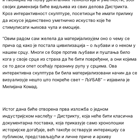
својих димензија биће видљива из свих делова Дистрикта.
Кроз интерактивност скулптуре, посетиоци ће имати прилику
да искусе јединствено уметничко искуство које ће
стимулисати њихова чула и емоције.
“Овим радом сам желела да материјализујем оно о чему се
прича од како је постала цивилизација – о љубави и о неком у
нашем срцу. Многи се боре против љубави и пуштања било
кога у своје срце из страха да ће бити повређени, а они којима
се то деси опет осећају празнину рупу у срцима. Ова
интерактивна скулптура би била материјализовани начин да се
визуализује нешто што покреће свет – ЉУБАВ” – изјавила је
Милијана Комад.
Истог дана биће отворена прва изложба о једном
индустријском наслеђу – Дистрикту, која неће бити класична
документарна поставка, која приказује само хронолошки
историјске догађаје, већ такође остварује интеракцију са
публиком, представљајући и личне приче и архиву