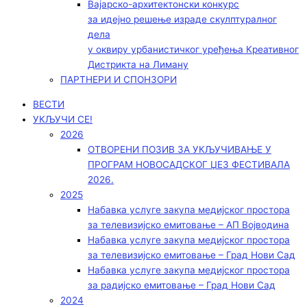
Вајарско-архитектонски конкурс
за идејно решење израде скулптуралног
дела
у оквиру урбанистичког уређења Креативног
Дистрикта на Лиману
ПАРТНЕРИ И СПОНЗОРИ
ВЕСТИ
УКЉУЧИ СЕ!
2026
ОТВОРЕНИ ПОЗИВ ЗА УКЉУЧИВАЊЕ У
ПРОГРАМ НОВОСАДСКОГ ЏЕЗ ФЕСТИВАЛА
2026.
2025
Набавка услуге закупа медијског простора
за телевизијско емитовање – АП Војводинa
Набавка услуге закупа медијског простора
за телевизијско емитовање – Град Нови Сад
Набавка услуге закупа медијског простора
за радијско емитовање – Град Нови Сад
2024