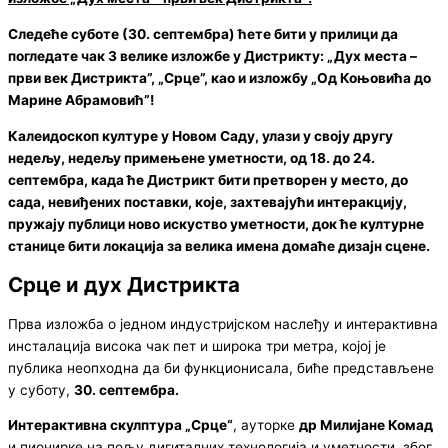
Следеће суботе (30. септембра) ћете бити у прилици да
погледате чак 3 велике изложбе у Дистрикту: „Дух места –
први век Дистрикта”, „Срце”, као и изложбу „Од Коњовића до
Марине Абрамовић”!
Калеидоскоп културе у Новом Саду, улази у своју другу
недељу, недељу примењене уметности, од 18. до 24.
септембра, када ће Дистрикт бити претворен у место, до
сада, невиђених поставки, које, захтевајући интеракцију,
пружају публици ново искуство уметности, док ће културне
станице бити локација за велика имена домаће дизајн сцене.
Срце и дух Дистрикта
Прва изложба о једном индустријском наслеђу и интерактивна
инсталација висока чак пет и широка три метра, којој је
публика неопходна да би функционисала, биће представљене
у суботу,
30. септембра.
Интерактивна скулптура „Срце“
, ауторке
др Милијане Комад
и пионирке на пољу дигиталних технологија и уметности, због