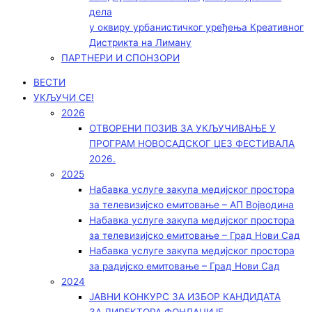
дела
у оквиру урбанистичког уређења Креативног
Дистрикта на Лиману
ПАРТНЕРИ И СПОНЗОРИ
ВЕСТИ
УКЉУЧИ СЕ!
2026
ОТВОРЕНИ ПОЗИВ ЗА УКЉУЧИВАЊЕ У
ПРОГРАМ НОВОСАДСКОГ ЏЕЗ ФЕСТИВАЛА
2026.
2025
Набавка услуге закупа медијског простора
за телевизијско емитовање – АП Војводинa
Набавка услуге закупа медијског простора
за телевизијско емитовање – Град Нови Сад
Набавка услуге закупа медијског простора
за радијско емитовање – Град Нови Сад
2024
ЈАВНИ КОНКУРС ЗА ИЗБОР КАНДИДАТА