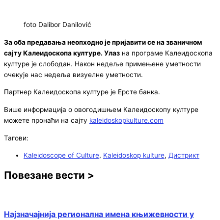
foto Dalibor Danilović
За оба предавања неопходно је пријавити се на званичном
сајту Калеидоскопа културе. Улаз
на програме Калеидоскопа
културе је слободан. Након недеље примењене уметности
очекује нас недеља визуелне уметности.
Партнер Калеидоскопа културе је Ерсте банка.
Више информација о овогодишњем Калеидоскопу културе
можете пронаћи на сајту
kaleidoskopkulture.com
Тагови:
Kaleidoscope of Culture
,
Kaleidoskop kulture
,
Дистрикт
Повезане вести >
Најзначајнија регионална имена књижевности у