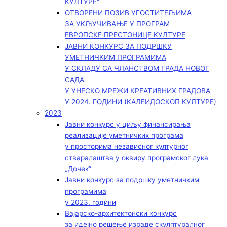
КУЛТУРЕ“
ОТВОРЕНИ ПОЗИВ УГОСТИТЕЉИМА
ЗА УКЉУЧИВАЊЕ У ПРОГРАМ
ЕВРОПСКЕ ПРЕСТОНИЦЕ КУЛТУРЕ
ЈАВНИ КОНКУРС ЗА ПОДРШКУ
УМЕТНИЧКИМ ПРОГРАМИМА
У СКЛАДУ СА ЧЛАНСТВОМ ГРАДА НОВОГ
САДА
У УНЕСКО МРЕЖИ КРЕАТИВНИХ ГРАДОВА
У 2024. ГОДИНИ (КАЛЕИДОСКОП КУЛТУРЕ)
2023
Јавни конкурс у циљу финансирања
реализације уметничких програма
у просторима независног културног
стваралаштва у оквиру програмског лука
„Дочек”
Јавни конкурс за подршку уметничким
програмима
у 2023. години
Вајарско-архитектонски конкурс
за идејно решење израде скулптуралног