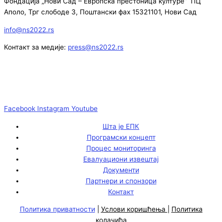
Фондација „Нови Сад – Европска престоница културе” ПЦ
Аполо, Трг слободе 3, Поштански фах 15321101, Нови Сад
info@ns2022.rs
Контакт за медије:
press@ns2022.rs
Facebook
Instagram
Youtube
Шта је ЕПК
Програмски концепт
Процес мониторинга
Евалуациони извештај
Документи
Партнери и спонзори
Контакт
Политика приватности
|
Услови коришћења
|
Политика
колачића