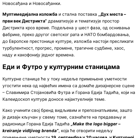
Новосађана и Новосађанки.
Мултимедијална изложба
и стална поставка
„Дух места –
први век Дистрикта“
драматизује и тематизује простор
Дистрикта кроз време. Подељена у шест фаза, од оснивања
фабрике, преко другог светског рата и НАТО бомбардовања,
до Европске престонице културе, изложба настоји пресликати
турбулентност, прогрес, промене, трагичне судбине, хаос,
наду и какофонију једног времена.
Еди и Футро у културним станицама
Културне станице ће у току недеље примењене уметности
угостити нека од највећих имена са домаће дизајнерске сцене
– Славимира Стојановића Футра и Горана Едија Тадића, који на
Калеидоскоп културе доносе најактуелније теме.
Како учинити свој бренд видљивим и препознатљивим, зашто
је дизајн кључан у свему томе, сазнаћете на предавању и
радионици Горана Едија Тадића
„
Make
the
logo
bigger
–
kreiranje
vidljivog
brenda
”
, која ће отворити недељу
примењене уметности
19. септембра у 20 часова, у Културној