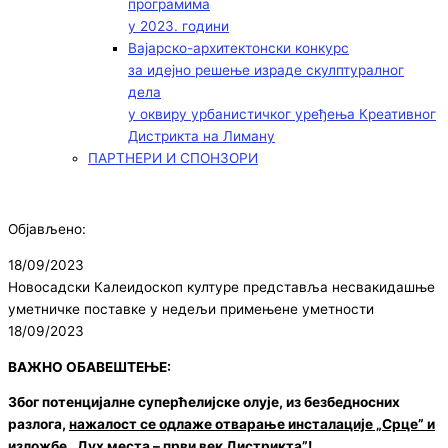
програмима
у 2023. години
Вајарско-архитектонски конкурс
за идејно решење израде скулптуралног
дела
у оквиру урбанистичког уређења Креативног
Дистрикта на Лиману
ПАРТНЕРИ И СПОНЗОРИ
Објављено:
18/09/2023
Новосадски Калеидоскоп културе представља несвакидашње
уметничке поставке у недељи примењене уметности
18/09/2023
ВАЖНО ОБАВЕШТЕЊЕ:
Због потенцијалне суперћелијске олује, из безбедносних
разлога,
нажалост се одлаже отварање инсталације „Срце” и
изложбе „Дух места – први век Дистрикта”!