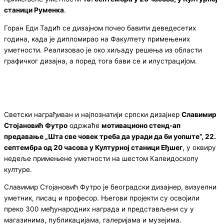
станици Руменка
.
Горан Еди Тадић се дизајном почео бавити деведесетих
година, када је дипломирао на Факултету примењених
уметности. Реализовао је око хиљаду решења из области
графичког дизајна, а поред тога бави се и илустрацијом.
Светски награђиван и најпознатији српски дизајнер
Славимир
Стојановић Футро
одржаће
мотивационо ст
e
нд-
a
п
предавање „Шта све човек треба да уради да би уопште”, 22.
септембра од 20 часова у Културној станици Еђшег
, у оквиру
недеље примењене уметности на шестом Калеидоскопу
културе.
Славимир Стојановић Футро је београдски дизајнер, визуелни
уметник, писац и професор. Његови пројекти су освојили
преко 300 међународних награда и представљени су у
магазинима, публикацијама, галеријама и музејима.