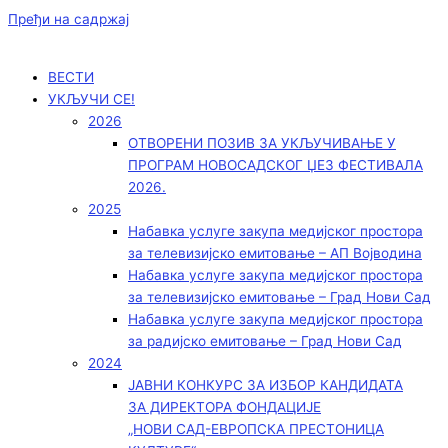
Пређи на садржај
ВЕСТИ
УКЉУЧИ СЕ!
2026
ОТВОРЕНИ ПОЗИВ ЗА УКЉУЧИВАЊЕ У
ПРОГРАМ НОВОСАДСКОГ ЏЕЗ ФЕСТИВАЛА
2026.
2025
Набавка услуге закупа медијског простора
за телевизијско емитовање – АП Војводинa
Набавка услуге закупа медијског простора
за телевизијско емитовање – Град Нови Сад
Набавка услуге закупа медијског простора
за радијско емитовање – Град Нови Сад
2024
ЈАВНИ КОНКУРС ЗА ИЗБОР КАНДИДАТА
ЗА ДИРЕКТОРА ФОНДАЦИЈЕ
„НОВИ САД-ЕВРОПСКА ПРЕСТОНИЦА