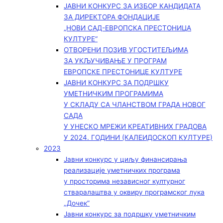
ЈАВНИ КОНКУРС ЗА ИЗБОР КАНДИДАТА
ЗА ДИРЕКТОРА ФОНДАЦИЈЕ
„НОВИ САД-ЕВРОПСКА ПРЕСТОНИЦА
КУЛТУРЕ“
ОТВОРЕНИ ПОЗИВ УГОСТИТЕЉИМА
ЗА УКЉУЧИВАЊЕ У ПРОГРАМ
ЕВРОПСКЕ ПРЕСТОНИЦЕ КУЛТУРЕ
ЈАВНИ КОНКУРС ЗА ПОДРШКУ
УМЕТНИЧКИМ ПРОГРАМИМА
У СКЛАДУ СА ЧЛАНСТВОМ ГРАДА НОВОГ
САДА
У УНЕСКО МРЕЖИ КРЕАТИВНИХ ГРАДОВА
У 2024. ГОДИНИ (КАЛЕИДОСКОП КУЛТУРЕ)
2023
Јавни конкурс у циљу финансирања
реализације уметничких програма
у просторима независног културног
стваралаштва у оквиру програмског лука
„Дочек”
Јавни конкурс за подршку уметничким