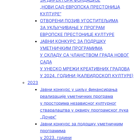
ЗА ДИРЕКТОРА ФОНДАЦИЈЕ
„НОВИ САД-ЕВРОПСКА ПРЕСТОНИЦА
КУЛТУРЕ“
ОТВОРЕНИ ПОЗИВ УГОСТИТЕЉИМА
ЗА УКЉУЧИВАЊЕ У ПРОГРАМ
ЕВРОПСКЕ ПРЕСТОНИЦЕ КУЛТУРЕ
ЈАВНИ КОНКУРС ЗА ПОДРШКУ
УМЕТНИЧКИМ ПРОГРАМИМА
У СКЛАДУ СА ЧЛАНСТВОМ ГРАДА НОВОГ
САДА
У УНЕСКО МРЕЖИ КРЕАТИВНИХ ГРАДОВА
У 2024. ГОДИНИ (КАЛЕИДОСКОП КУЛТУРЕ)
2023
Јавни конкурс у циљу финансирања
реализације уметничких програма
у просторима независног културног
стваралаштва у оквиру програмског лука
„Дочек”
Јавни конкурс за подршку уметничким
програмима
у 2023. години