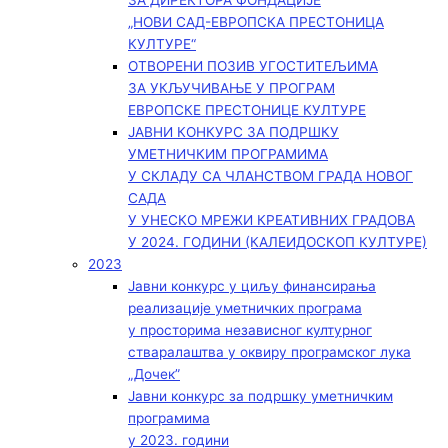
ЗА ДИРЕКТОРА ФОНДАЦИЈЕ
„НОВИ САД-ЕВРОПСКА ПРЕСТОНИЦА
КУЛТУРЕ“
ОТВОРЕНИ ПОЗИВ УГОСТИТЕЉИМА
ЗА УКЉУЧИВАЊЕ У ПРОГРАМ
ЕВРОПСКЕ ПРЕСТОНИЦЕ КУЛТУРЕ
ЈАВНИ КОНКУРС ЗА ПОДРШКУ
УМЕТНИЧКИМ ПРОГРАМИМА
У СКЛАДУ СА ЧЛАНСТВОМ ГРАДА НОВОГ
САДА
У УНЕСКО МРЕЖИ КРЕАТИВНИХ ГРАДОВА
У 2024. ГОДИНИ (КАЛЕИДОСКОП КУЛТУРЕ)
2023
Јавни конкурс у циљу финансирања
реализације уметничких програма
у просторима независног културног
стваралаштва у оквиру програмског лука
„Дочек”
Јавни конкурс за подршку уметничким
програмима
у 2023. години