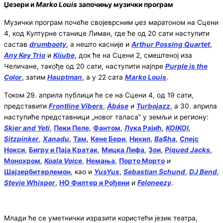
Џезери и
Marko Louis
започињу музички програм
Музички програм почеће својеврсним џез маратоном на Сцени
4, код Културне станице Лиман, где ће од 20 сати наступити
састав
drumbooty
, а нешто касније и
Arthur Possing Quartet
,
Any Key Trio
и
Kijube
, док ће на Сцени 2, смештеној иза
Челичане, такође од 20 сати, наступити најпре
Purple is the
Color
, затим
Hauptman
, а у 22 сата
Marko Louis
.
Током 29. априла публици ће се на Сцени 4, од 19 сати,
представити
Frontline Vibers
,
Àbáse
и
Turbojazz
, а 30. априла
наступиће представници „новог таласа” у земљи и региону:
Skier and Yeti
,
Пеки Пеле
,
Фантом
,
Лука Рајић
,
KOIKOI
,
Sitzpinker
,
Xanadu
,
Там
,
Кене Бери
,
Нихил
,
Ba$ha
,
Спејс
Нокси
,
Бигру и Паја Кратак
,
Мицка Лифа
,
Зои
,
Piqued Jacks
,
Монохром
,
Koala Voice
,
Немања
,
Порто Морто
и
Шајзербитерлемон
, као и
YusYus
,
Sebastian Schund
,
DJ Bend
,
Stevie Whisper
,
НО Филтер и Рођени
и
Feloneezy
.
Млади ће се уметнички изразити користећи језик театра,