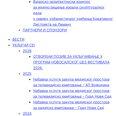
Вајарско-архитектонски конкурс
за идејно решење израде скулптуралног
дела
у оквиру урбанистичког уређења Креативног
Дистрикта на Лиману
ПАРТНЕРИ И СПОНЗОРИ
ВЕСТИ
УКЉУЧИ СЕ!
2026
ОТВОРЕНИ ПОЗИВ ЗА УКЉУЧИВАЊЕ У
ПРОГРАМ НОВОСАДСКОГ ЏЕЗ ФЕСТИВАЛА
2026.
2025
Набавка услуге закупа медијског простора
за телевизијско емитовање – АП Војводинa
Набавка услуге закупа медијског простора
за телевизијско емитовање – Град Нови Сад
Набавка услуге закупа медијског простора
за радијско емитовање – Град Нови Сад
2024