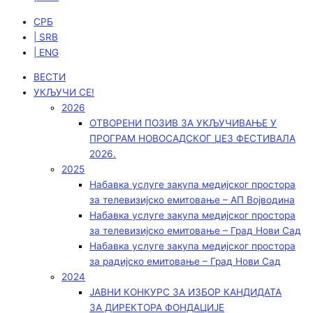
СРБ
| SRB
| ENG
ВЕСТИ
УКЉУЧИ СЕ!
2026
ОТВОРЕНИ ПОЗИВ ЗА УКЉУЧИВАЊЕ У
ПРОГРАМ НОВОСАДСКОГ ЏЕЗ ФЕСТИВАЛА
2026.
2025
Набавка услуге закупа медијског простора
за телевизијско емитовање – АП Војводинa
Набавка услуге закупа медијског простора
за телевизијско емитовање – Град Нови Сад
Набавка услуге закупа медијског простора
за радијско емитовање – Град Нови Сад
2024
ЈАВНИ КОНКУРС ЗА ИЗБОР КАНДИДАТА
ЗА ДИРЕКТОРА ФОНДАЦИЈЕ