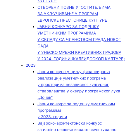
КУЛТУРЕ“
ОТВОРЕНИ ПОЗИВ УГОСТИТЕЉИМА
ЗА УКЉУЧИВАЊЕ У ПРОГРАМ
ЕВРОПСКЕ ПРЕСТОНИЦЕ КУЛТУРЕ
ЈАВНИ КОНКУРС ЗА ПОДРШКУ
УМЕТНИЧКИМ ПРОГРАМИМА
У СКЛАДУ СА ЧЛАНСТВОМ ГРАДА НОВОГ
САДА
У УНЕСКО МРЕЖИ КРЕАТИВНИХ ГРАДОВА
У 2024. ГОДИНИ (КАЛЕИДОСКОП КУЛТУРЕ)
2023
Јавни конкурс у циљу финансирања
реализације уметничких програма
у просторима независног културног
стваралаштва у оквиру програмског лука
„Дочек”
Јавни конкурс за подршку уметничким
програмима
у 2023. години
Вајарско-архитектонски конкурс
за идејно решење израде скулптуралног