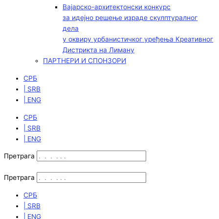
Вајарско-архитектонски конкурс
за идејно решење израде скулптуралног
дела
у оквиру урбанистичког уређења Креативног
Дистрикта на Лиману
ПАРТНЕРИ И СПОНЗОРИ
СРБ
| SRB
| ENG
СРБ
| SRB
| ENG
Претрага
Претрага
СРБ
| SRB
| ENG