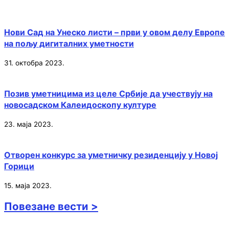
Нови Сад на Унеско листи – први у овом делу Европе
на пољу дигиталних уметности
31. октобра 2023.
Позив уметницима из целе Србије да учествују на
новосадском Калеидоскопу културе
23. маја 2023.
Отворен конкурс за уметничку резиденцију у Новој
Горици
15. маја 2023.
Повезане вести >