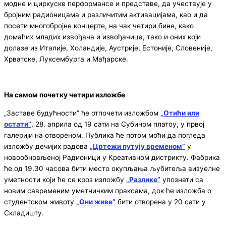
модне и циркуске перформансе и представе, да учествује у
бројним радионицама и различитим активацијама, као и да
посети многобројне концерте, на чак четири бине, како
домаћих младих извођача и извођачица, тако и оних који
долазе из Италије, Холандије, Аустрије, Естоније, Словеније,
Хрватске, Луксембурга и Мађарске.
На самом почетку четири изложбе
„Заставе будућности” ће отпочети изложбом
„Отићи или
остати”
, 28. априла од 19 сати на Субином платоу, у првој
галерији на отвореном. Публика ће потом моћи да погледа
изложбу дечијих радова
„Цртежи путују временом”
у
новообновљеној Радионици у Креативном дистрикту. Фабрика
ће од 19.30 часова бити место окупљања љубитеља визуелне
уметности који ће се кроз изложбу
„Разлике”
упознати са
новим савременим уметничким праксама, док ће изложба о
студентском животу
„Они живе”
бити отворена у 20 сати у
Складишту.