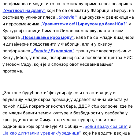
перфоманса и моде, и то на фестивалу примењеног позоришта
„Уметност на длану”
који ће се одржати у Фабрици и Бироу, на
фестивалу уличног плеса
„Groovin’”
и циркуским радионицама
и перформансима
„Уравнотежи се! Циркусом до балаНСа?”
у
Културној станици Лиман и Лиманском парку, као и током
пројекта
„Повезивање кроз моду”
, када ће се млади дизајнери
и дизајнерке представити у Фабрици, али и у оквиру
перформанса
„Écoute / Expansion”
француске кореографкиње
Кицу Дибоа, у великој позоришној сали пословног центра НИС
у Новом Саду, који је и спонзор овог несвакидашњег
програма.
„Заставе будућности” фокусирају се и на активацију и
едукацију младих кроз промоцију здравог начина живота уз
помоћ ИДЕА покретног коктел бара, ДДОР
chill out
зоне, где ће
се млади бавити темом културе и безбедности у саобраћају
кроз јединствени Симулатор чеоног судара, као и кроз
радионице које организује А1 Србија –
„Бољи ваздух за све”
и
„Ја као дигитални уредник/уредница”
, које ће водити двојица