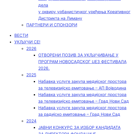
дела
у оквиру урбанистичког уређења Креативног
Дистрикта на Лиману
ПАРТНЕРИ И СПОНЗОРИ
ВЕСТИ
УКЉУЧИ СЕ!
2026
ОТВОРЕНИ ПОЗИВ ЗА УКЉУЧИВАЊЕ У
ПРОГРАМ НОВОСАДСКОГ ЏЕЗ ФЕСТИВАЛА
2026.
2025
Набавка услуге закупа медијског простора
за телевизијско емитовање – АП Војводинa
Набавка услуге закупа медијског простора
за телевизијско емитовање – Град Нови Сад
Набавка услуге закупа медијског простора
за радијско емитовање – Град Нови Сад
2024
ЈАВНИ КОНКУРС ЗА ИЗБОР КАНДИДАТА