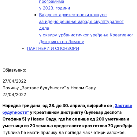
програмима
у 2023. години
Вајарско-архитектонски конкурс
за идејно решење израде скулптуралног
дела
у оквиру урбанистичког уређења Креативног
Дистрикта на Лиману
ПАРТНЕРИ И СПОНЗОРИ
Објављено:
27/04/2022
Почињу „Заставе будућности” у Новом Саду
27/04/2022
Наредна три дана, од 28. до 30. априла, вијориће се
„Заставе
будућности”
у Креативном дистрикту (Булевар деспота
Стефана 5) у Новом Саду, где ће се више од 200 уметника и
уметница из 20 земаља представити кроз готово 70 догађаја.
Публика ће имати прилику да погледа чак четири изложбе,