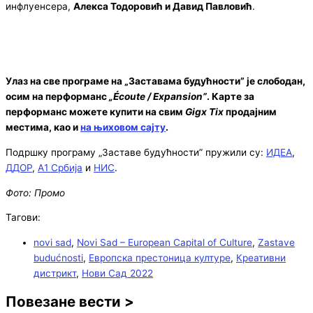
инфлуенсера,
Алекса Тодоровић и Давид Павловић
.
Улаз на све програме на „Заставама будућности” је слободан,
осим на перформанс
„Écoute / Expansion”
. Карте за
перформанс можете купити на свим
Gigx Tix
продајним
местима, као и
на њиховом сајту
.
Подршку програму „Заставе будућности” пружили су:
ИДЕА
,
ДДОР
,
А1 Србија
и
НИС
.
Фото: Промо
Тагови:
novi sad
,
Novi Sad – European Capital of Culture
,
Zastave
budućnosti
,
Европска престоница културе
,
Креативни
дистрикт
,
Нови Сад 2022
Повезане вести >