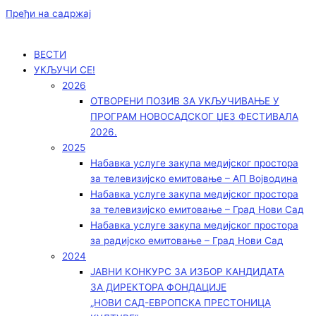
Пређи на садржај
ВЕСТИ
УКЉУЧИ СЕ!
2026
ОТВОРЕНИ ПОЗИВ ЗА УКЉУЧИВАЊЕ У
ПРОГРАМ НОВОСАДСКОГ ЏЕЗ ФЕСТИВАЛА
2026.
2025
Набавка услуге закупа медијског простора
за телевизијско емитовање – АП Војводинa
Набавка услуге закупа медијског простора
за телевизијско емитовање – Град Нови Сад
Набавка услуге закупа медијског простора
за радијско емитовање – Град Нови Сад
2024
ЈАВНИ КОНКУРС ЗА ИЗБОР КАНДИДАТА
ЗА ДИРЕКТОРА ФОНДАЦИЈЕ
„НОВИ САД-ЕВРОПСКА ПРЕСТОНИЦА