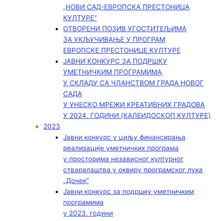
„НОВИ САД-ЕВРОПСКА ПРЕСТОНИЦА
КУЛТУРЕ“
ОТВОРЕНИ ПОЗИВ УГОСТИТЕЉИМА
ЗА УКЉУЧИВАЊЕ У ПРОГРАМ
ЕВРОПСКЕ ПРЕСТОНИЦЕ КУЛТУРЕ
ЈАВНИ КОНКУРС ЗА ПОДРШКУ
УМЕТНИЧКИМ ПРОГРАМИМА
У СКЛАДУ СА ЧЛАНСТВОМ ГРАДА НОВОГ
САДА
У УНЕСКО МРЕЖИ КРЕАТИВНИХ ГРАДОВА
У 2024. ГОДИНИ (КАЛЕИДОСКОП КУЛТУРЕ)
2023
Јавни конкурс у циљу финансирања
реализације уметничких програма
у просторима независног културног
стваралаштва у оквиру програмског лука
„Дочек”
Јавни конкурс за подршку уметничким
програмима
у 2023. години