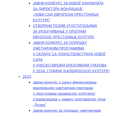
ЈАВНИ КОНКУРС ЗА ИЗБОР КАНДИДАТА
ЗА ДИРЕКТОРА ФОНДАЦИЈЕ
„НОВИ САД-ЕВРОПСКА ПРЕСТОНИЦА
КУЛТУРЕ“
ОТВОРЕНИ ПОЗИВ УГОСТИТЕЉИМА
ЗА УКЉУЧИВАЊЕ У ПРОГРАМ
ЕВРОПСКЕ ПРЕСТОНИЦЕ КУЛТУРЕ
ЈАВНИ КОНКУРС ЗА ПОДРШКУ
УМЕТНИЧКИМ ПРОГРАМИМА
У СКЛАДУ СА ЧЛАНСТВОМ ГРАДА НОВОГ
САДА
У УНЕСКО МРЕЖИ КРЕАТИВНИХ ГРАДОВА
У 2024. ГОДИНИ (КАЛЕИДОСКОП КУЛТУРЕ)
2023
Јавни конкурс у циљу финансирања
реализације уметничких програма
у просторима независног културног
стваралаштва у оквиру програмског лука
„Дочек”
Јавни конкурс за подршку уметничким