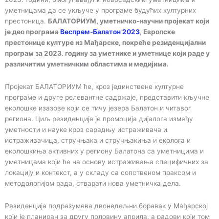
уметницама да се укључе у програме будућих културних
престоница.
БАЛАТОРИУМ, уметничко-научни пројекат који
је део програма
Веспрем-Балатон 2023
, Европске
престонице културе из Мађарске, покреће резиденцијални
програм за 2023. годину за уметнике и уметнице који раде у
различитим уметничким областима и медијима.
Пројекат БАЛАТОРИУМ ће, кроз јединствене културне
програме и друге релевантне садржаје, представити кључне
еколошке изазове који се тичу језера Балатон и читавог
региона. Циљ резиденције је промоција дијалога између
уметности и науке кроз сарадњу истраживача и
истраживачица, стручњака и стручњакиња и еколога и
еколошкиња активних у региону Балатона са уметницима и
уметницама који ће на основу истраживања специфичних за
локацију и контекст, а у складу са сопственом праксом и
методологијом рада, стварати нова уметничка дела.
Резиденција подразумева двонедељни боравак у Мађарској
који је планиран за другу половину априла, а радови који том