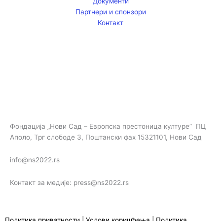
Документи
k
a
Партнери и спонзори
m
Контакт
Фондација „Нови Сад – Европска престоница културе” ПЦ
Аполо, Трг слободе 3, Поштански фах 15321101, Нови Сад
info@ns2022.rs
Контакт за медије: press@ns2022.rs
Политика приватности
|
Услови коришћења
|
Политика