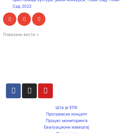
Сад 2022
Повезане вести >
F
I
Y
a
n
o
c
s
u
e
t
t
Шта је ЕПК
Програмски концепт
b
a
u
Процес мониторинга
o
g
b
Евалуациони извештај
o
r
e