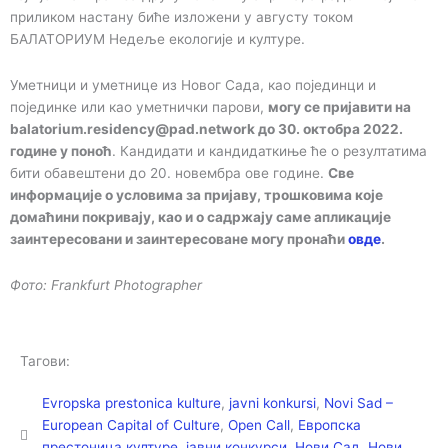
приликом настану биће изложени у августу током
БАЛАТОРИУМ Недеље екологије и културе.
Уметници и уметнице из Новог Сада, као појединци и
појединке или као уметнички парови,
могу се пријавити на
balatorium.residency@pad.network до 30. октобра 2022.
године у поноћ
. Кандидати и кандидаткиње ће о резултатима
бити обавештени до 20. новембра ове године.
Све
информације о условима за пријаву, трошковима које
домаћини покривају, као и о садржају саме апликације
заинтересовани и заинтересоване могу пронаћи
овде
.
Фото: Frankfurt Photographer
Тагови:
Evropska prestonica kulture
,
javni konkursi
,
Novi Sad –
European Capital of Culture
,
Open Call
,
Европска
престоница културе
,
јавни конкурси
,
Нови Сад
,
Нови