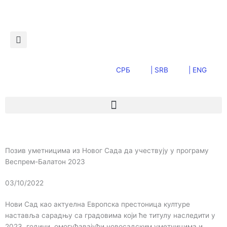
Пређи
на
садржај
СРБ
| SRB
| ENG
Позив уметницима из Новог Сада да учествују у програму
Веспрем-Балатон 2023
03/10/2022
Нови Сад као актуелна Европска престоница културе
наставља сарадњу са градовима који ће титулу наследити у
2023. години, омогућавајући новосадским уметницима и