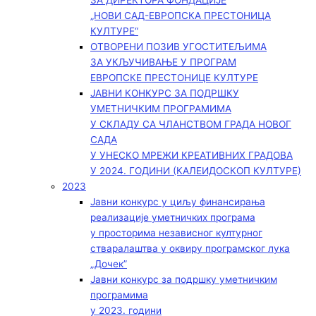
ЗА ДИРЕКТОРА ФОНДАЦИЈЕ
„НОВИ САД-ЕВРОПСКА ПРЕСТОНИЦА
КУЛТУРЕ“
ОТВОРЕНИ ПОЗИВ УГОСТИТЕЉИМА
ЗА УКЉУЧИВАЊЕ У ПРОГРАМ
ЕВРОПСКЕ ПРЕСТОНИЦЕ КУЛТУРЕ
ЈАВНИ КОНКУРС ЗА ПОДРШКУ
УМЕТНИЧКИМ ПРОГРАМИМА
У СКЛАДУ СА ЧЛАНСТВОМ ГРАДА НОВОГ
САДА
У УНЕСКО МРЕЖИ КРЕАТИВНИХ ГРАДОВА
У 2024. ГОДИНИ (КАЛЕИДОСКОП КУЛТУРЕ)
2023
Јавни конкурс у циљу финансирања
реализације уметничких програма
у просторима независног културног
стваралаштва у оквиру програмског лука
„Дочек”
Јавни конкурс за подршку уметничким
програмима
у 2023. години