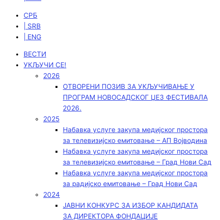
СРБ
| SRB
| ENG
ВЕСТИ
УКЉУЧИ СЕ!
2026
ОТВОРЕНИ ПОЗИВ ЗА УКЉУЧИВАЊЕ У
ПРОГРАМ НОВОСАДСКОГ ЏЕЗ ФЕСТИВАЛА
2026.
2025
Набавка услуге закупа медијског простора
за телевизијско емитовање – АП Војводинa
Набавка услуге закупа медијског простора
за телевизијско емитовање – Град Нови Сад
Набавка услуге закупа медијског простора
за радијско емитовање – Град Нови Сад
2024
ЈАВНИ КОНКУРС ЗА ИЗБОР КАНДИДАТА
ЗА ДИРЕКТОРА ФОНДАЦИЈЕ