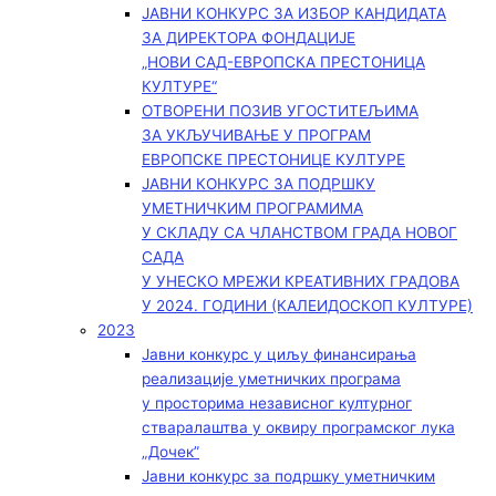
ЈАВНИ КОНКУРС ЗА ИЗБОР КАНДИДАТА
ЗА ДИРЕКТОРА ФОНДАЦИЈЕ
„НОВИ САД-ЕВРОПСКА ПРЕСТОНИЦА
КУЛТУРЕ“
ОТВОРЕНИ ПОЗИВ УГОСТИТЕЉИМА
ЗА УКЉУЧИВАЊЕ У ПРОГРАМ
ЕВРОПСКЕ ПРЕСТОНИЦЕ КУЛТУРЕ
ЈАВНИ КОНКУРС ЗА ПОДРШКУ
УМЕТНИЧКИМ ПРОГРАМИМА
У СКЛАДУ СА ЧЛАНСТВОМ ГРАДА НОВОГ
САДА
У УНЕСКО МРЕЖИ КРЕАТИВНИХ ГРАДОВА
У 2024. ГОДИНИ (КАЛЕИДОСКОП КУЛТУРЕ)
2023
Јавни конкурс у циљу финансирања
реализације уметничких програма
у просторима независног културног
стваралаштва у оквиру програмског лука
„Дочек”
Јавни конкурс за подршку уметничким