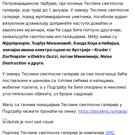
Петроварадинске тврђаве, где почиње Теслина светлосна
галерија, која траје до 1. јануара. У оквиру Теслине светлосне
галерије, поред мултимедијалних уметника, посебном аудио-
визуелном доживљају допринеће наступи домаћих и
европских музичара, који ће сада бити потпуно другачији,
захваљујући светлосним инсталацијама. Међу њима су
Nipplepeople
, Ђорђе Миљеновић, Канда Коџа и Небојша,
значајна имена електро сцене из Аустрије –
Kruder i
Dorfmajster
и
Elektro Guzzi
, потом Минилинија,
Noise
Destruction
и други.
У оквиру Теслине светлосне галерије за све посетиоце биће
постављени и шанкови са топлим пићима и напицима,
мобилни тоалети, а у Подграђу ће бити отворено и неколико
угоститељских објеката, уз бројне садржаје.
Мапу са тачним локацијама Теслине светлосне галерије у
Подграђу можете пронаћи на линку:
https://docekns.rs/mapa/
Партнер Теслине светлосне галерије је компанија
НИС
.