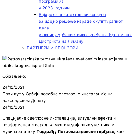
програмима
у 2023. години
Вајарско-архитектонски конкурс
за идејно решење израде скулптуралног
дела
у оквиру урбанистичког уређења Креативног
Дистрикта на Лиману
ПАРТНЕРИ И СПОНЗОРИ
Објављено:
24/12/2021
Први пут у Србији посебне светлосне инсталације на
новосадском Дочеку
24/12/2021
Специјалне светлосне инсталације, визуелни ефекти и
перформанси и сарадња мултимедијалних уметника и
музичара и то у
Подграђу Петроварадинске тврђаве
, као