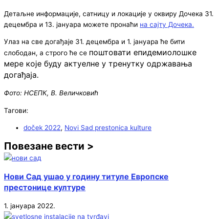
Детаљне информације, сатницу и локације у оквиру Дочека 31.
децембра и 13. јануара можете пронаћи
на сајту Дочека.
Улаз на све догађаје 31. децембра и 1. јануара ће бити
поштовати епидемиолошке
слободан, а строго ће се
мере које буду актуелне у тренутку одржавања
догађаја.
Фото: НСЕПК, В. Величковић
Тагови:
doček 2022
,
Novi Sad prestonica kulture
Повезане вести >
Нови Сад ушао у годину титуле Европске
престонице културе
1. јануара 2022.