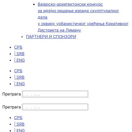
Вајарско-архитектонски конкурс
за идејно решење израде скулптуралног
дела
у оквиру урбанистичког уређења Креативног
Дистрикта на Лиману
ПАРТНЕРИ И СПОНЗОРИ
СРБ
| SRB
| ENG
СРБ
| SRB
| ENG
Претрага
Претрага
СРБ
| SRB
| ENG