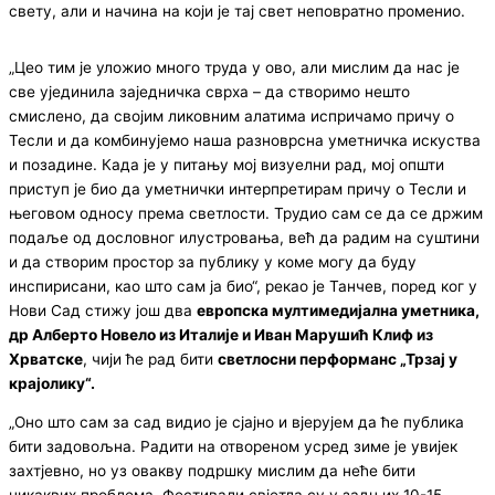
свету, али и начина на који је тај свет неповратно променио.
„Цео тим је уложио много труда у ово, али мислим да нас је
све ујединила заједничка сврха – да створимо нешто
смислено, да својим ликовним алатима испричамо причу о
Тесли и да комбинујемо наша разноврсна уметничка искуства
и позадине. Када је у питању мој визуелни рад, мој општи
приступ је био да уметнички интерпретирам причу о Тесли и
његовом односу према светлости. Трудио сам се да се држим
подаље од дословног илустровања, већ да радим на суштини
и да створим простор за публику у коме могу да буду
инспирисани, као што сам ја био“, рекао је Танчев, поред ког у
Нови Сад стижу још два
европска мултимедијална уметника,
др Алберто Новело из Италије и Иван Марушић Клиф из
Хрватске
, чији ће рад бити
светлосни перформанс „Трзај у
крајолику“.
„Оно што сам за сад видио је сјајно и вјерујем да ће публика
бити задовољна. Радити на отвореном усред зиме је увијек
захтјевно, но уз овакву подршку мислим да неће бити