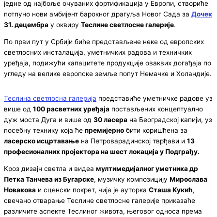
једне од најбоље очуваних фортификација у Европи, створиће
потпуно нови амбијент барокног драгуља Новог Сада за
Дочек
31. децембра
у оквиру
Теслине светлосне галерије
.
По први пут у Србији биће представљене неке од европских
светлосних инсталација, уметничких радова и техничких
уређаја, подижући капацитете продукције оваквих догађаја по
угледу на велике европске земље попут Немачке и Холандије.
Теслина светлосна галерија
представиће уметничке радове уз
више од
100 расветних уређаја
постављених концептуално
дуж моста Дуга и више од
30 ласера
на Београдској капији, уз
посебну технику која ће
премијерно
бити коришћена за
ласерско исцртавање
на Петроварадинској тврђави и
13
професионалних пројектора на шест локација у Подграђу.
Кроз дизајн светла и видеа
мултимедијалног уметника др
Петка Танчева из Бугарске
, музичку композицију
Мирослава
Новакова
и сценски покрет, чија је ауторка
Сташа Кукић
,
свечано отварање Теслине светлосне галерије приказаће
различите аспекте Теслиног живота, његовог односа према