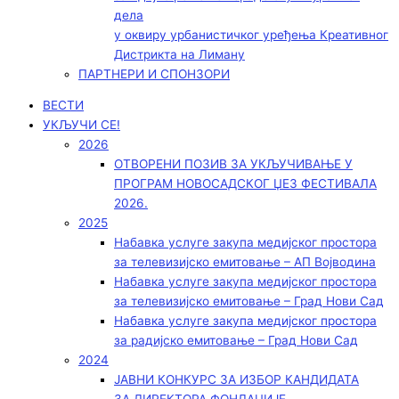
дела
у оквиру урбанистичког уређења Креативног
Дистрикта на Лиману
ПАРТНЕРИ И СПОНЗОРИ
ВЕСТИ
УКЉУЧИ СЕ!
2026
ОТВОРЕНИ ПОЗИВ ЗА УКЉУЧИВАЊЕ У
ПРОГРАМ НОВОСАДСКОГ ЏЕЗ ФЕСТИВАЛА
2026.
2025
Набавка услуге закупа медијског простора
за телевизијско емитовање – АП Војводинa
Набавка услуге закупа медијског простора
за телевизијско емитовање – Град Нови Сад
Набавка услуге закупа медијског простора
за радијско емитовање – Град Нови Сад
2024
ЈАВНИ КОНКУРС ЗА ИЗБОР КАНДИДАТА