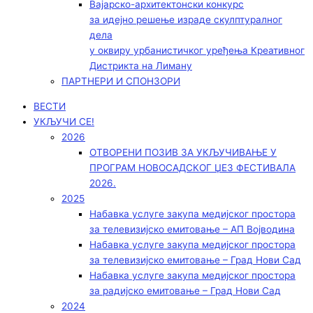
Вајарско-архитектонски конкурс
за идејно решење израде скулптуралног
дела
у оквиру урбанистичког уређења Креативног
Дистрикта на Лиману
ПАРТНЕРИ И СПОНЗОРИ
ВЕСТИ
УКЉУЧИ СЕ!
2026
ОТВОРЕНИ ПОЗИВ ЗА УКЉУЧИВАЊЕ У
ПРОГРАМ НОВОСАДСКОГ ЏЕЗ ФЕСТИВАЛА
2026.
2025
Набавка услуге закупа медијског простора
за телевизијско емитовање – АП Војводинa
Набавка услуге закупа медијског простора
за телевизијско емитовање – Град Нови Сад
Набавка услуге закупа медијског простора
за радијско емитовање – Град Нови Сад
2024