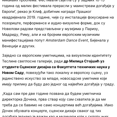
никаквих проблема. Фестивали свјетла су у задњих 10-15
година од малих фестивала прерасли у маинстреам догађаје у
Европи“, рекао је Клиф, добитник награде Прашког
квадријенала 2019. године, чије су инсталације фокусиране на
позориште, перформансе и аудио-визуелне форме, док су
Новелови радови представљени у музејима у Паризу,
Мадриду, Риму, али и на бројним европским музичким
манифестацијама попут
Amsterdam Dance Event
, Бијенала у
Венецији и других.
Заједно са европским уметницима, на визуелном идентитету
Теслине светлосне галерије, ради
др Милица Стојшић уз
студенте Сценског дизајна са Факултета техничких наука у
Новом Саду
, повезујући тако локалну и европску сцену, уз
јединствено искуство за младе, новосадске уметнике који
имају прилику да буду део једног од највећих догађаја у граду.
„Када сам пре две године позвана да будем уметничка
директорка Дочека, прва ствар коју сам схватила је да ми
треба да се бавимо не само концертима већ догађајима. Иако
Дочек обухвата концерте, сценски дизајн сваког од тих
догађаја једнако је важан као и музичари који у склопу њих