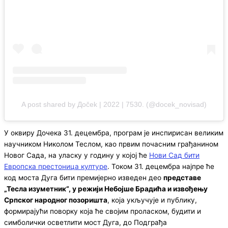
A post shared by Дoček | 2022 | 7530. (@docek_novisad)
У оквиру Дочека 31. децембра, програм је инспирисан великим
научником Николом Теслом, као првим почасним грађанином
Новог Сада, на уласку у годину у којој ће
Нови Сад бити
Европска престоница културе
. Током 31. децембра најпре ће
код моста Дуга бити премијерно изведен део
представе
„Тесла изуметник“, у режији Небојше Брадића и извођењу
Српског народног позоришта
, која укључује и публику,
формирајући поворку која ће својим проласком, будити и
симболички осветлити мост Дуга, до Подграђа