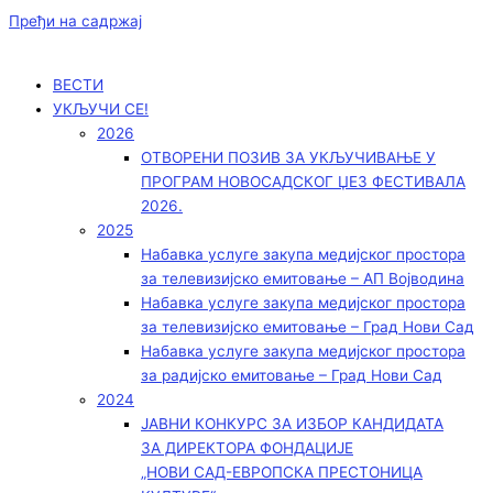
Пређи на садржај
ВЕСТИ
УКЉУЧИ СЕ!
2026
ОТВОРЕНИ ПОЗИВ ЗА УКЉУЧИВАЊЕ У
ПРОГРАМ НОВОСАДСКОГ ЏЕЗ ФЕСТИВАЛА
2026.
2025
Набавка услуге закупа медијског простора
за телевизијско емитовање – АП Војводинa
Набавка услуге закупа медијског простора
за телевизијско емитовање – Град Нови Сад
Набавка услуге закупа медијског простора
за радијско емитовање – Град Нови Сад
2024
ЈАВНИ КОНКУРС ЗА ИЗБОР КАНДИДАТА
ЗА ДИРЕКТОРА ФОНДАЦИЈЕ
„НОВИ САД-ЕВРОПСКА ПРЕСТОНИЦА