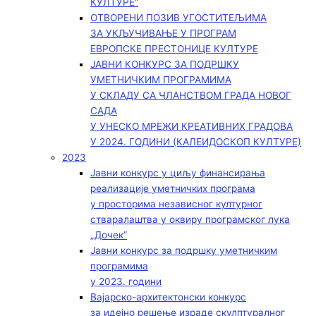
КУЛТУРЕ“
ОТВОРЕНИ ПОЗИВ УГОСТИТЕЉИМА
ЗА УКЉУЧИВАЊЕ У ПРОГРАМ
ЕВРОПСКЕ ПРЕСТОНИЦЕ КУЛТУРЕ
ЈАВНИ КОНКУРС ЗА ПОДРШКУ
УМЕТНИЧКИМ ПРОГРАМИМА
У СКЛАДУ СА ЧЛАНСТВОМ ГРАДА НОВОГ
САДА
У УНЕСКО МРЕЖИ КРЕАТИВНИХ ГРАДОВА
У 2024. ГОДИНИ (КАЛЕИДОСКОП КУЛТУРЕ)
2023
Јавни конкурс у циљу финансирања
реализације уметничких програма
у просторима независног културног
стваралаштва у оквиру програмског лука
„Дочек”
Јавни конкурс за подршку уметничким
програмима
у 2023. години
Вајарско-архитектонски конкурс
за идејно решење израде скулптуралног