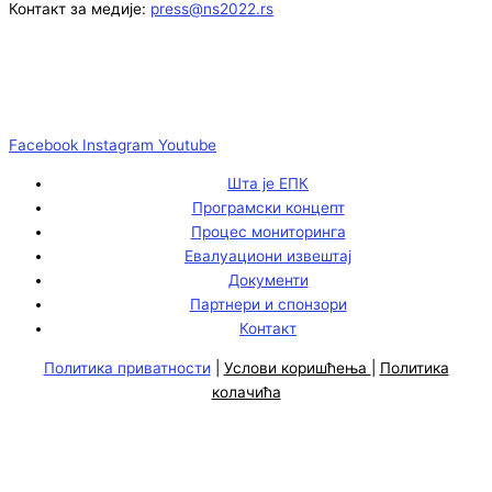
Контакт за медије:
press@ns2022.rs
Facebook
Instagram
Youtube
Шта је ЕПК
Програмски концепт
Процес мониторинга
Евалуациони извештај
Документи
Партнери и спонзори
Контакт
Политика приватности
|
Услови коришћења
|
Политика
колачића