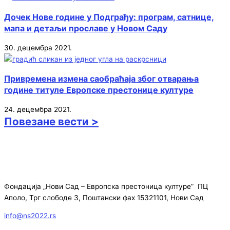
Дочек Нове године у Подграђу: програм, сатнице,
мапа и детаљи прославе у Новом Саду
30. децембра 2021.
Привремена измена саобраћаја због отварања
године титуле Европске престонице културе
24. децембра 2021.
Повезане вести >
Фондација „Нови Сад – Европска престоница културе” ПЦ
Аполо, Трг слободе 3, Поштански фах 15321101, Нови Сад
info@ns2022.rs