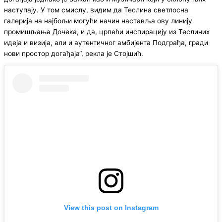
наступају. У том смислу, видим да Теслина светлосна
галерија на најбољи могући начин наставља ову линију
промишљања Дочека, и да, црпећи инспирацију из Теслиних
идеја и визија, али и аутентичног амбијента Подграђа, гради
нови простор догађаја“, рекла је Стојшић.
View this post on Instagram