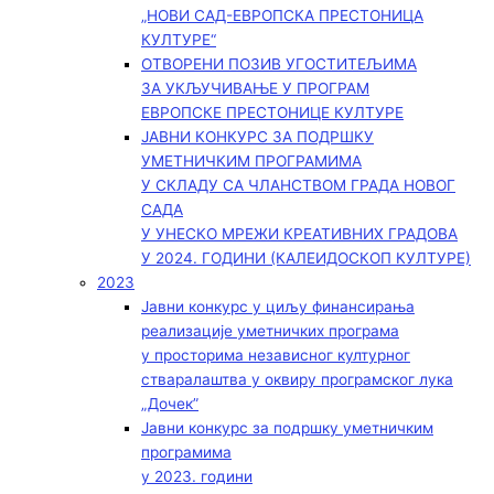
„НОВИ САД-ЕВРОПСКА ПРЕСТОНИЦА
КУЛТУРЕ“
ОТВОРЕНИ ПОЗИВ УГОСТИТЕЉИМА
ЗА УКЉУЧИВАЊЕ У ПРОГРАМ
ЕВРОПСКЕ ПРЕСТОНИЦЕ КУЛТУРЕ
ЈАВНИ КОНКУРС ЗА ПОДРШКУ
УМЕТНИЧКИМ ПРОГРАМИМА
У СКЛАДУ СА ЧЛАНСТВОМ ГРАДА НОВОГ
САДА
У УНЕСКО МРЕЖИ КРЕАТИВНИХ ГРАДОВА
У 2024. ГОДИНИ (КАЛЕИДОСКОП КУЛТУРЕ)
2023
Јавни конкурс у циљу финансирања
реализације уметничких програма
у просторима независног културног
стваралаштва у оквиру програмског лука
„Дочек”
Јавни конкурс за подршку уметничким
програмима
у 2023. години