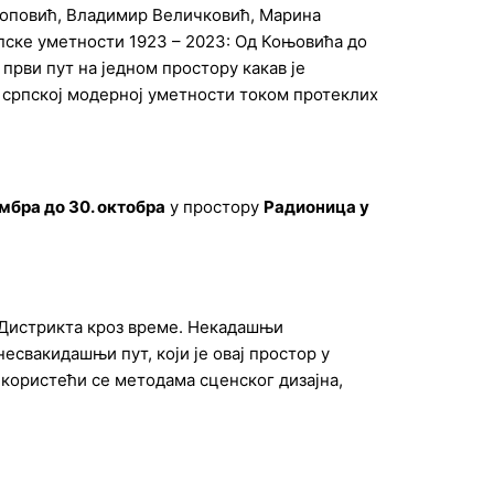
оповић, Владимир Величковић, Марина
рпске уметности 1923 – 2023: Од Коњовића до
први пут на једном простору какав је
у српској модерној уметности током протеклих
ембра до 30. октобра
у простору
Радионица у
р Дистрикта кроз време. Некадашњи
свакидашњи пут, који је овај простор у
 користећи се методама сценског дизајна,