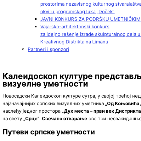
prostorima nezavisnog kulturnog stvaralaštv
okviru programskog luka „Doček”
JAVNI KONKURS ZA PODRŠKU UMETNIČKIM 
Vajarsko-arhitektonski konkurs
za idejno rešenje izrade skulpturalnog dela u
Kreativnog Distrikta na Limanu
Partneri i sponzori
Калеидоскоп културе представљ
визуелне уметности
Новосадски Калеидоскоп културе сутра, у својој трећој н
најзначајнијих српских визуелних уметника
„Од Коњовића 
наслеђу једног простора
„Дух места – први век Дистрикта
на свету
„Срце“
.
Свечано отварање
ове три несвакидашње
Путеви српске уметности