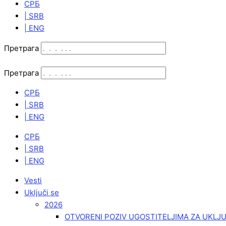
СРБ
| SRB
| ENG
Претрага
Претрага
СРБ
| SRB
| ENG
СРБ
| SRB
| ENG
Vesti
Uključi se
2026
OTVORENI POZIV UGOSTITELJIMA ZA UKLJ