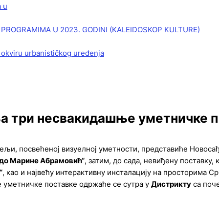
a u
PROGRAMIMA U 2023. GODINI (KALEIDOSKOP KULTURE)
 okviru urbanističkog uređenja
а три несвакидашње уметничке п
едељи, посвећеној визуелној уметности, представиће Новос
до Марине Абрамовић“
, затим, до сада, невиђену поставку,
“
, као и највећу интерактивну инсталацију на просторима С
 уметничке поставке одржаће се сутра у
Дистрикту
са поч