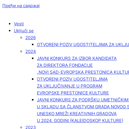
Пређи на садржај
Vesti
Uključi se
2026
OTVORENI POZIV UGOSTITELJIMA ZA UKLJ
2024
JAVNI KONKURS ZA IZBOR KANDIDATA
ZA DIREKTORA FONDACIJE
„NOVI SAD-EVROPSKA PRESTONICA KULTU
OTVORENI POZIV UGOSTITELJIMA
ZA UKLJUČIVANJE U PROGRAM
EVROPSKE PRESTONICE KULTURE
JAVNI KONKURS ZA PODRŠKU UMETNIČKI
U SKLADU SA ČLANSTVOM GRADA NOVOG 
UNESKO MREŽI KREATIVNIH GRADOVA
U 2024. GODINI (KALEIDOSKOP KULTURE)
2023