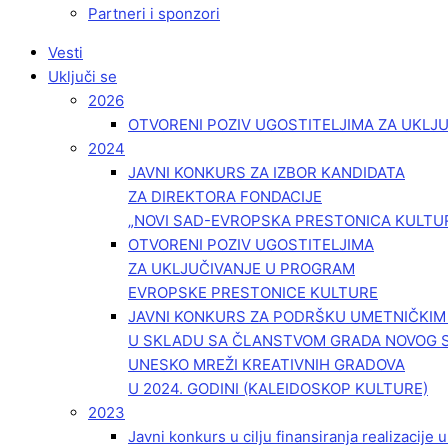
Partneri i sponzori
Vesti
Uključi se
2026
OTVORENI POZIV UGOSTITELJIMA ZA UKLJ
2024
JAVNI KONKURS ZA IZBOR KANDIDATA
ZA DIREKTORA FONDACIJE
„NOVI SAD-EVROPSKA PRESTONICA KULTU
OTVORENI POZIV UGOSTITELJIMA
ZA UKLJUČIVANJE U PROGRAM
EVROPSKE PRESTONICE KULTURE
JAVNI KONKURS ZA PODRŠKU UMETNIČKI
U SKLADU SA ČLANSTVOM GRADA NOVOG 
UNESKO MREŽI KREATIVNIH GRADOVA
U 2024. GODINI (KALEIDOSKOP KULTURE)
2023
Javni konkurs u cilju finansiranja realizacije