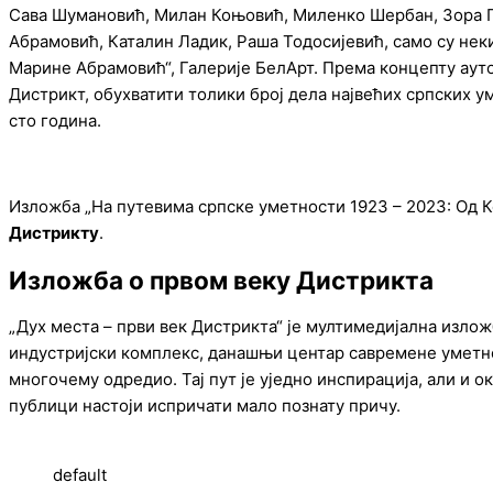
Сава Шумановић, Милан Коњовић, Миленко Шербан, Зора 
Абрамовић, Каталин Ладик, Раша Тодосијевић, само су нек
Марине Абрамовић“, Галерије БелАрт. Према концепту аутор
Дистрикт, обухватити толики број дела највећих српских у
сто година.
Изложба „На путевима српске уметности 1923 – 2023: Од
Дистрикту
.
Изложба о првом веку Дистрикта
„Дух места – први век Дистрикта“ је мултимедијална излож
индустријски комплекс, данашњи центар савремене уметнос
многочему одредио. Тај пут је уједно инспирација, али и 
публици настоји испричати мало познату причу.
default