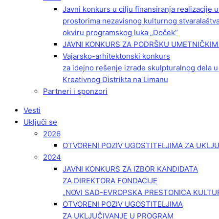
Javni konkurs u cilju finansiranja realizacije
prostorima nezavisnog kulturnog stvaralaštv
okviru programskog luka „Doček”
JAVNI KONKURS ZA PODRŠKU UMETNIČKIM 
Vajarsko-arhitektonski konkurs
za idejno rešenje izrade skulpturalnog dela u
Kreativnog Distrikta na Limanu
Partneri i sponzori
Vesti
Uključi se
2026
OTVORENI POZIV UGOSTITELJIMA ZA UKLJ
2024
JAVNI KONKURS ZA IZBOR KANDIDATA
ZA DIREKTORA FONDACIJE
„NOVI SAD-EVROPSKA PRESTONICA KULTU
OTVORENI POZIV UGOSTITELJIMA
ZA UKLJUČIVANJE U PROGRAM