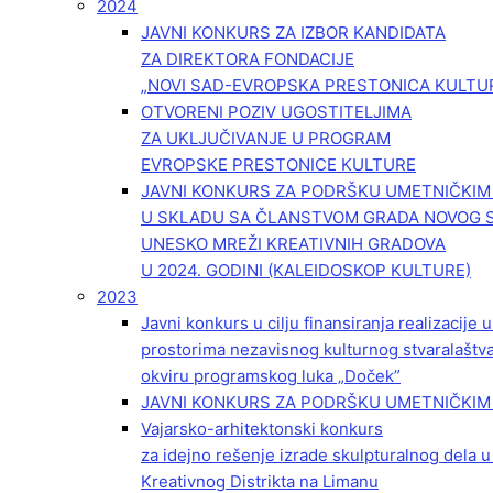
2024
JAVNI KONKURS ZA IZBOR KANDIDATA
ZA DIREKTORA FONDACIJE
„NOVI SAD-EVROPSKA PRESTONICA KULTU
OTVORENI POZIV UGOSTITELJIMA
ZA UKLJUČIVANJE U PROGRAM
EVROPSKE PRESTONICE KULTURE
JAVNI KONKURS ZA PODRŠKU UMETNIČKI
U SKLADU SA ČLANSTVOM GRADA NOVOG 
UNESKO MREŽI KREATIVNIH GRADOVA
U 2024. GODINI (KALEIDOSKOP KULTURE)
2023
Javni konkurs u cilju finansiranja realizacije
prostorima nezavisnog kulturnog stvaralaštv
okviru programskog luka „Doček”
JAVNI KONKURS ZA PODRŠKU UMETNIČKIM 
Vajarsko-arhitektonski konkurs
za idejno rešenje izrade skulpturalnog dela u
Kreativnog Distrikta na Limanu