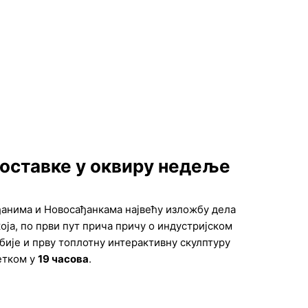
оставке у оквиру недеље
ађанима и Новосађанкама највећу изложбу дела
 која, по први пут прича причу о индустријском
рбије и прву топлотну интерактивну скулптуру
етком у
19 часова
.