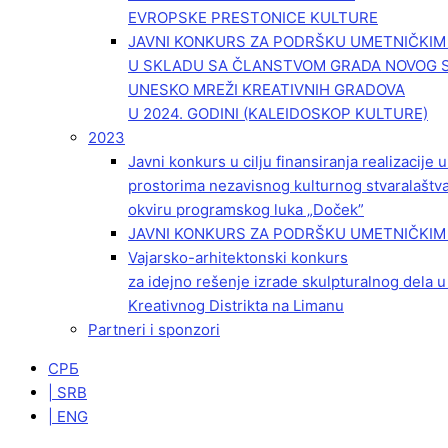
EVROPSKE PRESTONICE KULTURE
JAVNI KONKURS ZA PODRŠKU UMETNIČKI
U SKLADU SA ČLANSTVOM GRADA NOVOG 
UNESKO MREŽI KREATIVNIH GRADOVA
U 2024. GODINI (KALEIDOSKOP KULTURE)
2023
Javni konkurs u cilju finansiranja realizacije
prostorima nezavisnog kulturnog stvaralaštv
okviru programskog luka „Doček”
JAVNI KONKURS ZA PODRŠKU UMETNIČKIM 
Vajarsko-arhitektonski konkurs
za idejno rešenje izrade skulpturalnog dela u
Kreativnog Distrikta na Limanu
Partneri i sponzori
СРБ
| SRB
| ENG