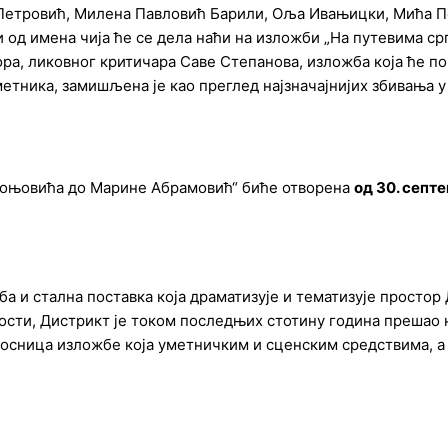
Петровић, Милена Павловић Барили, Оља Ивањицки, Мића П
и од имена чија ће се дела наћи на изложби „На путевима с
а, ликовног критичара Саве Степанова, изложба која ће по 
метника, замишљена је као преглед најзначајнијих збивања 
 Коњовића до Марине Абрамовић“ биће отворена
од 30. септ
ба и стална поставка која драматизује и тематизује просто
ти, Дистрикт је током последњих стотину година прешао не
окосница изложбе која уметничким и сценским средствима, а