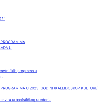
RE“
M PROGRAMIMA
SADA U
 umetničkih programa u
a u
PROGRAMIMA U 2023. GODINI (KALEIDOSKOP KULTURE)
 okviru urbanističkog uređenja