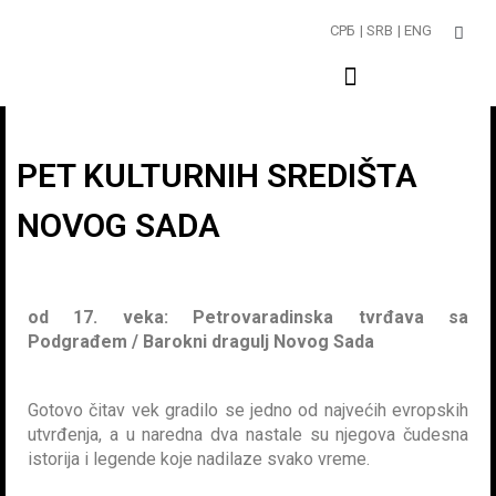
Пређи
СРБ
| SRB
| ENG
на
садржај
PET KULTURNIH SREDIŠTA
NOVOG SADA
od 17. veka: Petrovaradinska tvrđava sa
Podgrađem / Barokni dragulj Novog Sada
Gotovo čitav vek gradilo se jedno od najvećih evropskih
utvrđenja, a u naredna dva nastale su njegova čudesna
istorija i legende koje nadilaze svako vreme.