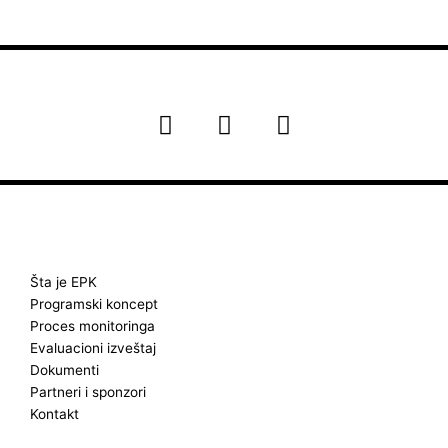
F
I
Y
a
n
o
c
s
u
e
t
t
b
a
u
o
g
b
o
r
e
k
a
Šta je EPK
Programski koncept
m
Proces monitoringa
Evaluacioni izveštaj
Dokumenti
Partneri i sponzori
Kontakt