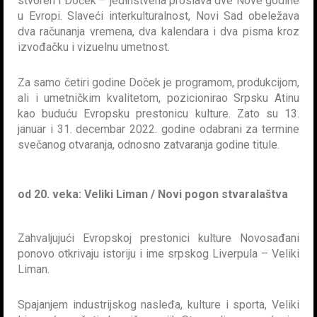
stvoren i Doček – jedinstvena proslava dve Nove godine
u Evropi. Slaveći interkulturalnost, Novi Sad obeležava
dva računanja vremena, dva kalendara i dva pisma kroz
izvođačku i vizuelnu umetnost.
Za samo četiri godine Doček je programom, produkcijom,
ali i umetničkim kvalitetom, pozicionirao Srpsku Atinu
kao buduću Evropsku prestonicu kulture. Zato su 13.
januar i 31. decembar 2022. godine odabrani za termine
svečanog otvaranja, odnosno zatvaranja godine titule.
od 20. veka: Veliki Liman / Novi pogon stvaralaštva
Zahvaljujući Evropskoj prestonici kulture Novosađani
ponovo otkrivaju istoriju i ime srpskog Liverpula – Veliki
Liman.
Spajanjem industrijskog nasleđa, kulture i sporta, Veliki