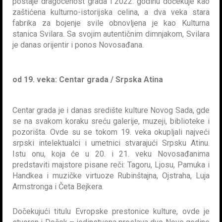
postaje dragocenost grada i 2022. godinu dočekuje kao
zaštićena kulturno-istorijska celina, a dva veka stara
fabrika za bojenje svile obnovljena je kao Kulturna
stanica Svilara. Sa svojim autentičnim dimnjakom, Svilara
je danas orijentir i ponos Novosađana.
od 19. veka: Centar grada / Srpska Atina
Centar grada je i danas središte kulture Novog Sada, gde
se na svakom koraku sreću galerije, muzeji, biblioteke i
pozorišta. Ovde su se tokom 19. veka okupljali najveći
srpski intelektualci i umetnici stvarajući Srpsku Atinu.
Istu onu, koja će u 20. i 21. veku Novosađanima
predstaviti majstore pisane reči: Tagoru, Ljosu, Pamuka i
Handkea i muzičke virtuoze Rubinštajna, Ojstraha, Luja
Armstronga i Četa Bejkera.
Dočekujući titulu Evropske prestonice kulture, ovde je