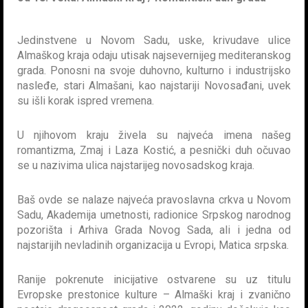
Jedinstvene u Novom Sadu, uske, krivudave ulice
Almaškog kraja odaju utisak najsevernijeg mediteranskog
grada. Ponosni na svoje duhovno, kulturno i industrijsko
nasleđe, stari Almašani, kao najstariji Novosađani, uvek
su išli korak ispred vremena.
U njihovom kraju živela su najveća imena našeg
romantizma, Zmaj i Laza Kostić, a pesnički duh očuvao
se u nazivima ulica najstarijeg novosadskog kraja.
Baš ovde se nalaze najveća pravoslavna crkva u Novom
Sadu, Akademija umetnosti, radionice Srpskog narodnog
pozorišta i Arhiva Grada Novog Sada, ali i jedna od
najstarijih nevladinih organizacija u Evropi, Matica srpska.
Ranije pokrenute inicijative ostvarene su uz titulu
Evropske prestonice kulture – Almaški kraj i zvanično