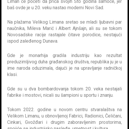
Liman će početi da priča svojih Sto godina samoće, jer
baš ovde je u 20. veku nastao moderni Novi Sad.
Na plažama Velikog Limana sretao se mladi ljubavni par
naučnika, Mileva Marić i Albert Ajnšajn, ali su se tokom
Novosadske racije rastajale čitave porodice, nestajući
ispod zaleđenog Dunava.
Gde je monarhija gradila industriju kao rezultat
preduzimljivog duha građanskog društva, republika ju je u
ime naroda oduzimala, dajući je na upravljanje radničkoj
klasi.
Gde su u dva bombardovanja tokom 20. veka nestajali
fabrike i mostovi, nicali su šampioni u sportu i znanju.
Tokom 2022. godine u novom centru stvaralaštva na
Velikom Limanu, u obnovljenoj Fabrici, Radionici, Čeličani,
Cinkari, Gvožđari i drugim zaboravljenim prostorima,
spojiće se industrijsko nasleđe, umetnost i kultura.