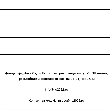
Фондација „Нови Сад – Европска престоница културе” ПЦ Аполо,
Трг слободе 3, Поштански фах 15321101, Нови Сад
info@ns2022.rs
Контакт за медије: press@ns2022.rs