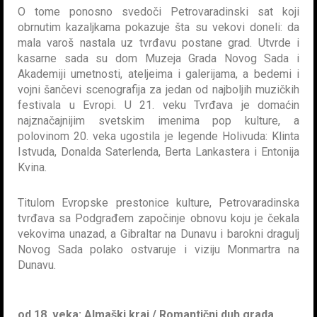
O tome ponosno svedoči Petrovaradinski sat koji
obrnutim kazaljkama pokazuje šta su vekovi doneli: da
mala varoš nastala uz tvrđavu postane grad. Utvrde i
kasarne sada su dom Muzeja Grada Novog Sada i
Akademiji umetnosti, ateljeima i galerijama, a bedemi i
vojni šančevi scenografija za jedan od najboljih muzičkih
festivala u Evropi. U 21. veku Tvrđava je domaćin
najznačajnijim svetskim imenima pop kulture, a
polovinom 20. veka ugostila je legende Holivuda: Klinta
Istvuda, Donalda Saterlenda, Berta Lankastera i Entonija
Kvina.
Titulom Evropske prestonice kulture, Petrovaradinska
tvrđava sa Podgrađem započinje obnovu koju je čekala
vekovima unazad, a Gibraltar na Dunavu i barokni dragulj
Novog Sada polako ostvaruje i viziju Monmartra na
Dunavu.
od 18. veka: Almaški kraj / Romantični duh grada