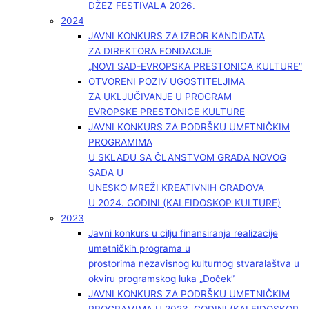
DŽEZ FESTIVALA 2026.
2024
JAVNI KONKURS ZA IZBOR KANDIDATA
ZA DIREKTORA FONDACIJE
„NOVI SAD-EVROPSKA PRESTONICA KULTURE“
OTVORENI POZIV UGOSTITELJIMA
ZA UKLJUČIVANJE U PROGRAM
EVROPSKE PRESTONICE KULTURE
JAVNI KONKURS ZA PODRŠKU UMETNIČKIM
PROGRAMIMA
U SKLADU SA ČLANSTVOM GRADA NOVOG
SADA U
UNESKO MREŽI KREATIVNIH GRADOVA
U 2024. GODINI (KALEIDOSKOP KULTURE)
2023
Javni konkurs u cilju finansiranja realizacije
umetničkih programa u
prostorima nezavisnog kulturnog stvaralaštva u
okviru programskog luka „Doček”
JAVNI KONKURS ZA PODRŠKU UMETNIČKIM