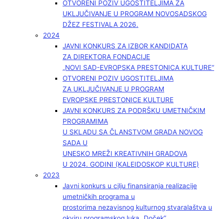
OTVORENI POZIV UGOSTITELJIMA ZA
UKLJUČIVANJE U PROGRAM NOVOSADSKOG
DŽEZ FESTIVALA 2026.
2024
JAVNI KONKURS ZA IZBOR KANDIDATA
ZA DIREKTORA FONDACIJE
„NOVI SAD-EVROPSKA PRESTONICA KULTURE“
OTVORENI POZIV UGOSTITELJIMA
ZA UKLJUČIVANJE U PROGRAM
EVROPSKE PRESTONICE KULTURE
JAVNI KONKURS ZA PODRŠKU UMETNIČKIM
PROGRAMIMA
U SKLADU SA ČLANSTVOM GRADA NOVOG
SADA U
UNESKO MREŽI KREATIVNIH GRADOVA
U 2024. GODINI (KALEIDOSKOP KULTURE)
2023
Javni konkurs u cilju finansiranja realizacije
umetničkih programa u
prostorima nezavisnog kulturnog stvaralaštva u
okviru programskog luka „Doček”