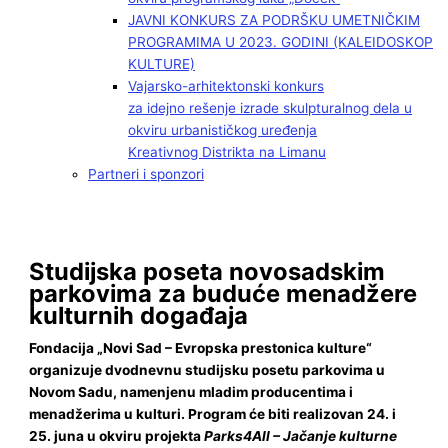
JAVNI KONKURS ZA PODRŠKU UMETNIČKIM
PROGRAMIMA U 2023. GODINI (KALEIDOSKOP
KULTURE)
Vajarsko-arhitektonski konkurs
za idejno rešenje izrade skulpturalnog dela u
okviru urbanističkog uređenja
Kreativnog Distrikta na Limanu
Partneri i sponzori
Studijska poseta novosadskim
parkovima za buduće menadžere
kulturnih događaja
Fondacija „Novi Sad – Evropska prestonica kulture“
organizuje dvodnevnu studijsku posetu parkovima u
Novom Sadu, namenjenu mladim producentima i
menadžerima u kulturi. Program će biti realizovan 24. i
25. juna u okviru projekta
Parks4All – Jačanje kulturne