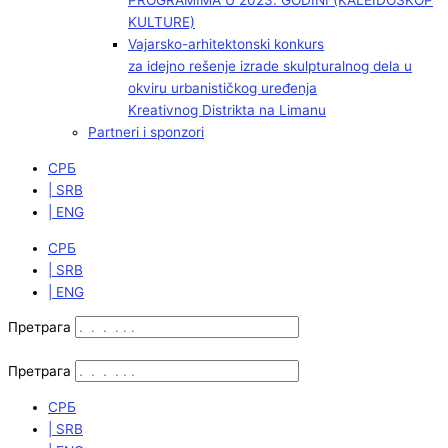
PROGRAMIMA U 2023. GODINI (KALEIDOSKOP
KULTURE)
Vajarsko-arhitektonski konkurs
za idejno rešenje izrade skulpturalnog dela u
okviru urbanističkog uređenja
Kreativnog Distrikta na Limanu
Partneri i sponzori
СРБ
| SRB
| ENG
СРБ
| SRB
| ENG
Претрага
Претрага
СРБ
| SRB