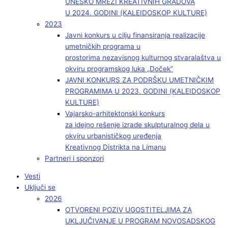
UNESKO MREŽI KREATIVNIH GRADOVA
U 2024. GODINI (KALEIDOSKOP KULTURE)
2023
Javni konkurs u cilju finansiranja realizacije
umetničkih programa u
prostorima nezavisnog kulturnog stvaralaštva u
okviru programskog luka „Doček”
JAVNI KONKURS ZA PODRŠKU UMETNIČKIM
PROGRAMIMA U 2023. GODINI (KALEIDOSKOP
KULTURE)
Vajarsko-arhitektonski konkurs
za idejno rešenje izrade skulpturalnog dela u
okviru urbanističkog uređenja
Kreativnog Distrikta na Limanu
Partneri i sponzori
Vesti
Uključi se
2026
OTVORENI POZIV UGOSTITELJIMA ZA
UKLJUČIVANJE U PROGRAM NOVOSADSKOG