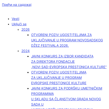
Пређи на садржај
Vesti
Uključi se
2026
OTVORENI POZIV UGOSTITELJIMA ZA
UKLJUČIVANJE U PROGRAM NOVOSADSKOG
DŽEZ FESTIVALA 2026.
2024
JAVNI KONKURS ZA IZBOR KANDIDATA
ZA DIREKTORA FONDACIJE
„NOVI SAD-EVROPSKA PRESTONICA KULTURE“
OTVORENI POZIV UGOSTITELJIMA
ZA UKLJUČIVANJE U PROGRAM
EVROPSKE PRESTONICE KULTURE
JAVNI KONKURS ZA PODRŠKU UMETNIČKIM
PROGRAMIMA
U SKLADU SA ČLANSTVOM GRADA NOVOG
SADA U