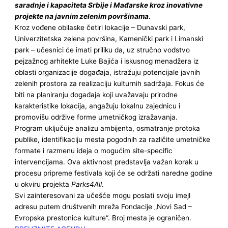
saradnje i kapaciteta Srbije i Mađarske kroz inovativne
projekte na javnim zelenim površinama
.
Kroz vođene obilaske četiri lokacije – Dunavski park,
Univerzitetska zelena površina, Kamenički park i Limanski
park – učesnici će imati priliku da, uz stručno vođstvo
pejzažnog arhitekte Luke Bajića i iskusnog menadžera iz
oblasti organizacije događaja, istražuju potencijale javnih
zelenih prostora za realizaciju kulturnih sadržaja. Fokus će
biti na planiranju događaja koji uvažavaju prirodne
karakteristike lokacija, angažuju lokalnu zajednicu i
promovišu održive forme umetničkog izražavanja.
Program uključuje analizu ambijenta, osmatranje protoka
publike, identifikaciju mesta pogodnih za različite umetničke
formate i razmenu ideja o mogućim site-specific
intervencijama. Ova aktivnost predstavlja važan korak u
procesu pripreme festivala koji će se održati naredne godine
u okviru projekta
Parks4All
.
Svi zainteresovani za učešće mogu poslati svoju imejl
adresu putem društvenih mreža Fondacije „Novi Sad –
Evropska prestonica kulture“. Broj mesta je ograničen.