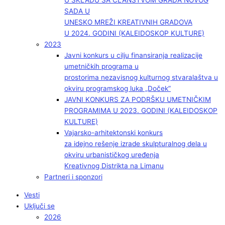
U SKLADU SA ČLANSTVOM GRADA NOVOG
SADA U
UNESKO MREŽI KREATIVNIH GRADOVA
U 2024. GODINI (KALEIDOSKOP KULTURE)
2023
Javni konkurs u cilju finansiranja realizacije
umetničkih programa u
prostorima nezavisnog kulturnog stvaralaštva u
okviru programskog luka „Doček”
JAVNI KONKURS ZA PODRŠKU UMETNIČKIM
PROGRAMIMA U 2023. GODINI (KALEIDOSKOP
KULTURE)
Vajarsko-arhitektonski konkurs
za idejno rešenje izrade skulpturalnog dela u
okviru urbanističkog uređenja
Kreativnog Distrikta na Limanu
Partneri i sponzori
Vesti
Uključi se
2026