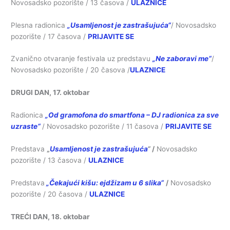
Novosadsko pozorište / 13 časova /
ULAZNICE
Plesna radionica
„Usamljenost je zastrašujuća“
/ Novosadsko
pozorište / 17 časova /
PRIJAVITE SE
Zvanično otvaranje festivala uz predstavu
„Ne zaboravi me“
/
Novosadsko pozorište / 20 časova /
ULAZNICE
DRUGI DAN, 17. oktobar
Radionica
„Od gramofona do smartfona – DJ radionica za sve
uzraste“
/ Novosadsko pozorište / 11 časova /
PRIJAVITE SE
Predstava
„
Usamljenost je zastrašujuća
“
/
Novosadsko
pozorište / 13 časova /
ULAZNICE
Predstava
„Čekajući kišu: ejdžizam u 6 slika“
/
Novosadsko
pozorište / 20 časova /
ULAZNICE
TREĆI DAN, 18. oktobar