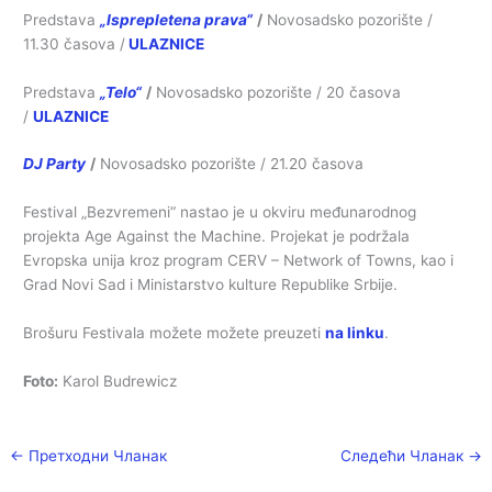
Predstava
„Isprepletena prava“
/
Novosadsko pozorište /
11.30 časova /
ULAZNICE
Predstava
„Telo“
/
Novosadsko pozorište / 20 časova
/
ULAZNICE
DJ Party
/
Novosadsko pozorište / 21.20 časova
Festival „Bezvremeni“ nastao je u okviru međunarodnog
projekta Age Against the Machine. Projekat je podržala
Evropska unija kroz program CERV – Network of Towns, kao i
Grad Novi Sad i Ministarstvo kulture Republike Srbije.
Brošuru Festivala možete možete preuzeti
na linku
.
Foto:
Karol Budrewicz
←
Претходни Чланак
Следећи Чланак
→