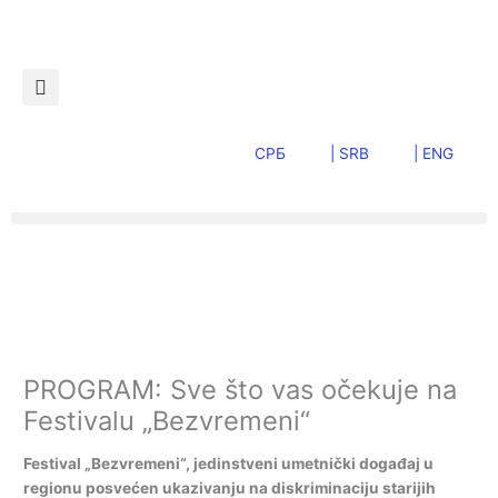
Пређи
на
садржај
СРБ
| SRB
| ENG
PROGRAM: Sve što vas očekuje na
Festivalu „Bezvremeni“
Festival „Bezvremeni“, jedinstveni umetnički događaj u
regionu posvećen ukazivanju na diskriminaciju starijih