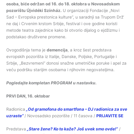
osoba, biće održan od 16. do 18. oktobra u Novosadskom
pozorištu Újvidéki Színház.
U organizaciji Fondacije „Novi
Sad – Evropska prestonica kulture“, u saradnji sa Trupom Drž’
ne daj i Crvenim krstom Srbije, festival i ove godine koristi
metode teatra zajednice kako bi otvorio dijalog o ejdžizmu i
podstakao društvene promene.
Ovogodišnja tema je
demencija
, a kroz šest predstava
evropskih pozorišta iz Italije, Danske, Poljske, Portugalije i
Srbije, „Bezvremeni“ donosi snažne umetničke poruke i apel za
veću podršku starijim osobama i njihovim negovateljima.
Pogledajte kompletan PROGRAM u nastavku.
PRVI DAN, 16. oktobar
Radionica
„Od gramofona do smartfona – DJ radionica za sve
uzraste“
/ Novosadsko pozorište / 11 časova /
PRIJAVITE SE
Predstava
„Stare žene? Ko to kaže? Još uvek smo ovde!“
/