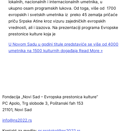
lokalnih, nacionalnih i internacionalnih umetnika, u
ukupno osam programskih lukova. Od toga, više od 1700
evropskih i svetskih umetnika iz preko 45 zemalja pričaće
priču Srpske Atine kroz vizuru zajedničkih evropskih
vrednosti, ali i izazova. Na prezentaciji programa Evropske
prestonice kulture koja je
U Novom Sadu u godini titule predstaviće se više od 4000
umetnika na 1500 kulturnih događaja
Read More »
Fondacija „Novi Sad – Evropska prestonica kulture”
PC Apolo, Trg slobode 3, Poštanski fah 153
21101, Novi Sad
info@ns2022.rs
Kontakt za medije:
pr.protokol@ns2022.rs