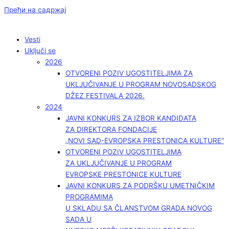
Пређи на садржај
Vesti
Uključi se
2026
OTVORENI POZIV UGOSTITELJIMA ZA
UKLJUČIVANJE U PROGRAM NOVOSADSKOG
DŽEZ FESTIVALA 2026.
2024
JAVNI KONKURS ZA IZBOR KANDIDATA
ZA DIREKTORA FONDACIJE
„NOVI SAD-EVROPSKA PRESTONICA KULTURE“
OTVORENI POZIV UGOSTITELJIMA
ZA UKLJUČIVANJE U PROGRAM
EVROPSKE PRESTONICE KULTURE
JAVNI KONKURS ZA PODRŠKU UMETNIČKIM
PROGRAMIMA
U SKLADU SA ČLANSTVOM GRADA NOVOG
SADA U