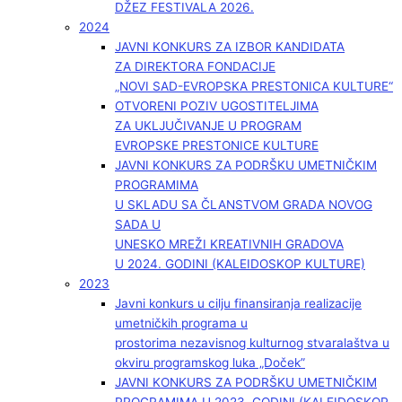
DŽEZ FESTIVALA 2026.
2024
JAVNI KONKURS ZA IZBOR KANDIDATA
ZA DIREKTORA FONDACIJE
„NOVI SAD-EVROPSKA PRESTONICA KULTURE“
OTVORENI POZIV UGOSTITELJIMA
ZA UKLJUČIVANJE U PROGRAM
EVROPSKE PRESTONICE KULTURE
JAVNI KONKURS ZA PODRŠKU UMETNIČKIM
PROGRAMIMA
U SKLADU SA ČLANSTVOM GRADA NOVOG
SADA U
UNESKO MREŽI KREATIVNIH GRADOVA
U 2024. GODINI (KALEIDOSKOP KULTURE)
2023
Javni konkurs u cilju finansiranja realizacije
umetničkih programa u
prostorima nezavisnog kulturnog stvaralaštva u
okviru programskog luka „Doček”
JAVNI KONKURS ZA PODRŠKU UMETNIČKIM