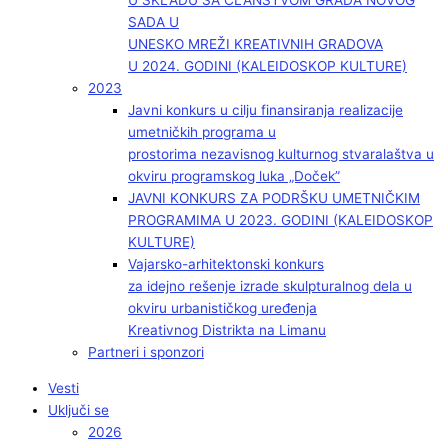
U SKLADU SA ČLANSTVOM GRADA NOVOG
SADA U
UNESKO MREŽI KREATIVNIH GRADOVA
U 2024. GODINI (KALEIDOSKOP KULTURE)
2023
Javni konkurs u cilju finansiranja realizacije
umetničkih programa u
prostorima nezavisnog kulturnog stvaralaštva u
okviru programskog luka „Doček”
JAVNI KONKURS ZA PODRŠKU UMETNIČKIM
PROGRAMIMA U 2023. GODINI (KALEIDOSKOP
KULTURE)
Vajarsko-arhitektonski konkurs
za idejno rešenje izrade skulpturalnog dela u
okviru urbanističkog uređenja
Kreativnog Distrikta na Limanu
Partneri i sponzori
Vesti
Uključi se
2026