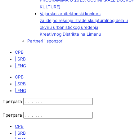
PROGRAMIMA U 2023. GODINI (KALEIDOSKOP
KULTURE)
Vajarsko-arhitektonski konkurs
za idejno rešenje izrade skulpturalnog dela u
okviru urbanističkog uređenja
Kreativnog Distrikta na Limanu
Partneri i sponzori
СРБ
| SRB
| ENG
СРБ
| SRB
| ENG
Претрага
Претрага
СРБ
| SRB