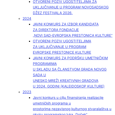
OTVORENI POZIV UGOSTITELJIMA ZA
UKLJUČIVANJE U PROGRAM NOVOSADSKOG
DŽEZ FESTIVALA 2026.
2024
JAVNI KONKURS ZA IZBOR KANDIDATA
ZA DIREKTORA FONDACIJE
„NOVI SAD-EVROPSKA PRESTONICA KULTURE“
OTVORENI POZIV UGOSTITELJIMA
ZA UKLJUČIVANJE U PROGRAM
EVROPSKE PRESTONICE KULTURE
JAVNI KONKURS ZA PODRŠKU UMETNIČKIM
PROGRAMIMA
U SKLADU SA ČLANSTVOM GRADA NOVOG
SADA U
UNESKO MREŽI KREATIVNIH GRADOVA
U 2024. GODINI (KALEIDOSKOP KULTURE)
2023
Javni konkurs u cilju finansiranja realizacije
umetničkih programa u
prostorima nezavisnog kulturnog stvaralaštva u
okviru programskog luka „Doček”