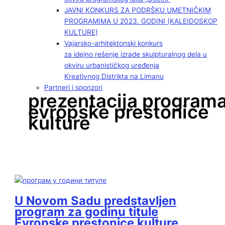
JAVNI KONKURS ZA PODRŠKU UMETNIČKIM
PROGRAMIMA U 2023. GODINI (KALEIDOSKOP
KULTURE)
Vajarsko-arhitektonski konkurs
za idejno rešenje izrade skulpturalnog dela u
okviru urbanističkog uređenja
Kreativnog Distrikta na Limanu
Partneri i sponzori
prezentacija program
evropske prestonice
kulture
U Novom Sadu predstavljen
program za godinu titule
Evropske prestonice kulture