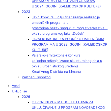
UNESKO MREŽI KREATIVNIH GRADOVA
U 2024. GODINI (KALEIDOSKOP KULTURE)
2023
Javni konkurs u cilju finansiranja realizacije
umetničkih programa u
prostorima nezavisnog kulturnog stvaralaštva u
okviru programskog luka „Doček”
JAVNI KONKURS ZA PODRŠKU UMETNIČKIM
PROGRAMIMA U 2023. GODINI (KALEIDOSKOP
KULTURE)
Vajarsko-arhitektonski konkurs
za idejno rešenje izrade skulpturalnog dela u
okviru urbanističkog uređenja
Kreativnog Distrikta na Limanu
Partneri i sponzori
Vesti
Uključi se
2026
OTVORENI POZIV UGOSTITELJIMA ZA
UKLJUČIVANJE U PROGRAM NOVOSADSKOG