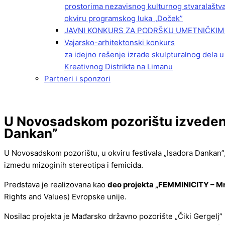
prostorima nezavisnog kulturnog stvaralaštv
okviru programskog luka „Doček”
JAVNI KONKURS ZA PODRŠKU UMETNIČKIM 
Vajarsko-arhitektonski konkurs
za idejno rešenje izrade skulpturalnog dela u
Kreativnog Distrikta na Limanu
Partneri i sponzori
U Novosadskom pozorištu izvedena 
Dankan”
U Novosadskom pozorištu, u okviru festivala „Isadora Dankan”
između mizoginih stereotipa i femicida.
Predstava je realizovana kao
deo projekta „FEMMINICITY – Mre
Rights and Values) Evropske unije.
Nosilac projekta je Mađarsko državno pozorište „Čiki Gergelj” 