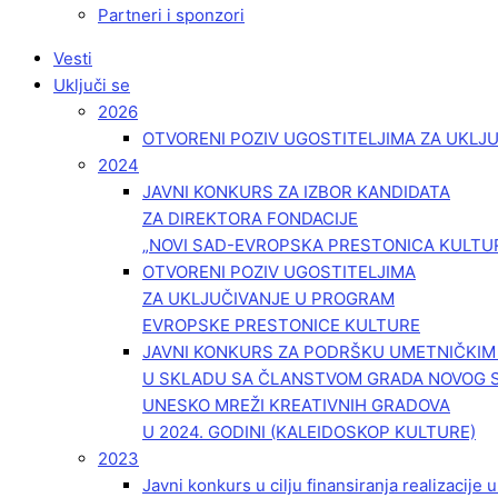
Partneri i sponzori
Vesti
Uključi se
2026
OTVORENI POZIV UGOSTITELJIMA ZA UKLJ
2024
JAVNI KONKURS ZA IZBOR KANDIDATA
ZA DIREKTORA FONDACIJE
„NOVI SAD-EVROPSKA PRESTONICA KULTU
OTVORENI POZIV UGOSTITELJIMA
ZA UKLJUČIVANJE U PROGRAM
EVROPSKE PRESTONICE KULTURE
JAVNI KONKURS ZA PODRŠKU UMETNIČKI
U SKLADU SA ČLANSTVOM GRADA NOVOG 
UNESKO MREŽI KREATIVNIH GRADOVA
U 2024. GODINI (KALEIDOSKOP KULTURE)
2023
Javni konkurs u cilju finansiranja realizacije