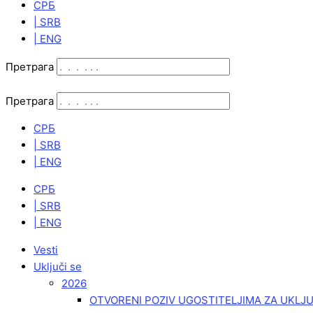
СРБ
| SRB
| ENG
Претрага
Претрага
СРБ
| SRB
| ENG
СРБ
| SRB
| ENG
Vesti
Uključi se
2026
OTVORENI POZIV UGOSTITELJIMA ZA UKLJ