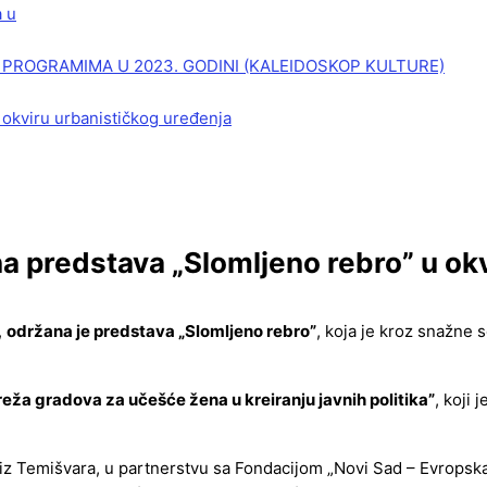
a u
PROGRAMIMA U 2023. GODINI (KALEIDOSKOP KULTURE)
 okviru urbanističkog uređenja
predstava „Slomljeno rebro” u okvi
,
održana je predstava „Slomljeno rebro”
, koja je kroz snažne s
ža gradova za učešće žena u kreiranju javnih politika”
, koji
iz Temišvara, u partnerstvu sa Fondacijom „Novi Sad – Evropska 