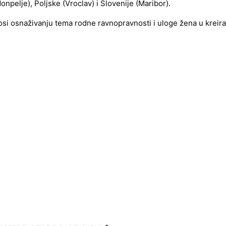
pelje), Poljske (Vroclav) i Slovenije (Maribor).
osi osnaživanju tema rodne ravnopravnosti i uloge žena u krei