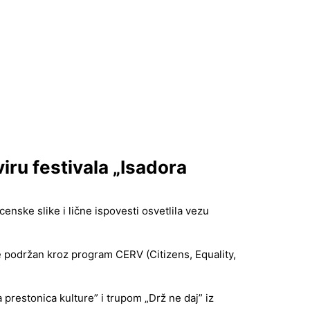
ru festivala „Isadora
censke slike i lične ispovesti osvetlila vezu
 je podržan kroz program CERV (Citizens, Equality,
prestonica kulture” i trupom „Drž ne daj” iz