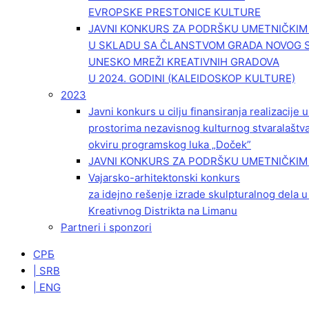
EVROPSKE PRESTONICE KULTURE
JAVNI KONKURS ZA PODRŠKU UMETNIČKI
U SKLADU SA ČLANSTVOM GRADA NOVOG 
UNESKO MREŽI KREATIVNIH GRADOVA
U 2024. GODINI (KALEIDOSKOP KULTURE)
2023
Javni konkurs u cilju finansiranja realizacije
prostorima nezavisnog kulturnog stvaralaštv
okviru programskog luka „Doček”
JAVNI KONKURS ZA PODRŠKU UMETNIČKIM 
Vajarsko-arhitektonski konkurs
za idejno rešenje izrade skulpturalnog dela u
Kreativnog Distrikta na Limanu
Partneri i sponzori
СРБ
| SRB
| ENG