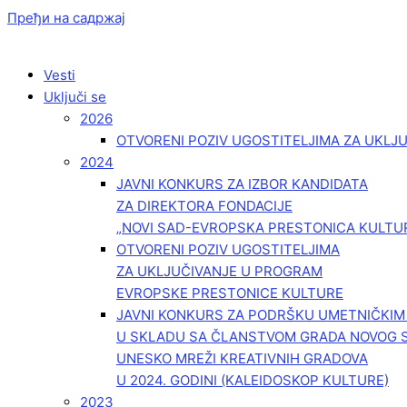
Пређи на садржај
Vesti
Uključi se
2026
OTVORENI POZIV UGOSTITELJIMA ZA UKLJ
2024
JAVNI KONKURS ZA IZBOR KANDIDATA
ZA DIREKTORA FONDACIJE
„NOVI SAD-EVROPSKA PRESTONICA KULTU
OTVORENI POZIV UGOSTITELJIMA
ZA UKLJUČIVANJE U PROGRAM
EVROPSKE PRESTONICE KULTURE
JAVNI KONKURS ZA PODRŠKU UMETNIČKI
U SKLADU SA ČLANSTVOM GRADA NOVOG 
UNESKO MREŽI KREATIVNIH GRADOVA
U 2024. GODINI (KALEIDOSKOP KULTURE)
2023