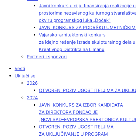
Javni konkurs u cilju finansiranja realizacije
prostorima nezavisnog kulturnog stvaralaštv
okviru programskog luka „Doček”
JAVNI KONKURS ZA PODRŠKU UMETNIČKIM 
Vajarsko-arhitektonski konkurs
za idejno rešenje izrade skulpturalnog dela u
Kreativnog Distrikta na Limanu
Partneri i sponzori
Vesti
Uključi se
2026
OTVORENI POZIV UGOSTITELJIMA ZA UKLJ
2024
JAVNI KONKURS ZA IZBOR KANDIDATA
ZA DIREKTORA FONDACIJE
„NOVI SAD-EVROPSKA PRESTONICA KULTU
OTVORENI POZIV UGOSTITELJIMA
ZA UKLJUČIVANJE U PROGRAM