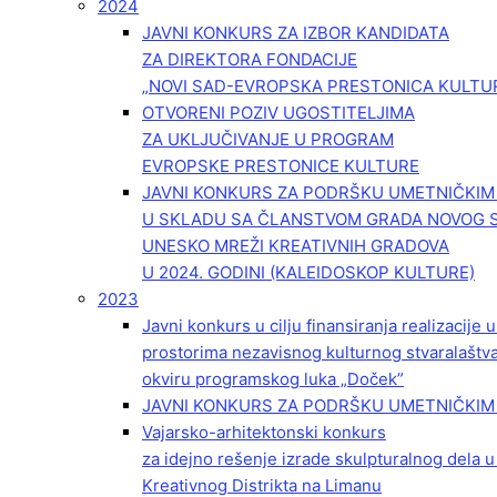
2024
JAVNI KONKURS ZA IZBOR KANDIDATA
ZA DIREKTORA FONDACIJE
„NOVI SAD-EVROPSKA PRESTONICA KULTU
OTVORENI POZIV UGOSTITELJIMA
ZA UKLJUČIVANJE U PROGRAM
EVROPSKE PRESTONICE KULTURE
JAVNI KONKURS ZA PODRŠKU UMETNIČKI
U SKLADU SA ČLANSTVOM GRADA NOVOG 
UNESKO MREŽI KREATIVNIH GRADOVA
U 2024. GODINI (KALEIDOSKOP KULTURE)
2023
Javni konkurs u cilju finansiranja realizacije
prostorima nezavisnog kulturnog stvaralaštv
okviru programskog luka „Doček”
JAVNI KONKURS ZA PODRŠKU UMETNIČKIM 
Vajarsko-arhitektonski konkurs
za idejno rešenje izrade skulpturalnog dela u
Kreativnog Distrikta na Limanu