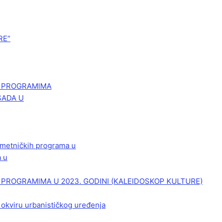
RE“
M PROGRAMIMA
SADA U
 umetničkih programa u
a u
PROGRAMIMA U 2023. GODINI (KALEIDOSKOP KULTURE)
 okviru urbanističkog uređenja