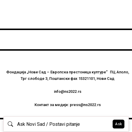
Фондација „Нови Сад – Европска престоница културе” ПЦ Аполо,
Трг слободе 3, Поштански фах 15321101, Нови Сад
info@ns2022.rs
Контакт за медије: press@ns2022.rs
Политика приватности
|
Услови коришћења
|
Политика колачића