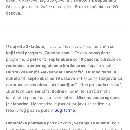
dobitnik NIN-ove nagrade govoriti u
subotu 14. septembra
.
Oba razgovora održaće se u objektu
Biro
sa početkom u
20
časova
.
U
objektu Skladište
, u okviru Tišma paviljona, održaće se
književni program „Zajedno sami“
. Tokom
prvog dana
programa,
u petak 13. septembara od 18 časova
, održaće se
radionica kreativnog pisanja kratke priče
koju će voditi
Dubravka Rebić i Aleksandar Tanurdžić
.
Drugog dana
,
u
subotu 14. septembra od 19 časova
, održaće se
razgovor sa
autorima o romanima „Lakrimarijum“, „Noć pre pada u reku“,
„Buntovnica u senci“ i „Rodna gruda“
, te istražiti motiv
identiteta i pripadnosti u ovim delima.
Ulaz na oba programa
je slobodan
. Neophodno je
poslati prijavu
za radionicu
kreativnog pisanja putem
Gugl forme
.
Umetnička postavka
pod nazivom
„Sećanja sa tavana”
koja
upotrebom različitih oblika arhive (kasete, pisma, fotografije…)