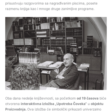
prisustvuju razgovorima sa nagrađivanim piscima, posete
razmenu knjiga kao i mnoge druge zanimljive programe.
Oba dana nedelje književnosti, sa početkom
od 19 časova
biće
otvorena
interaktivna izložba „Upotreba Čoveka“
u
objektu
Proizvodnja.
Ova izložba će simbolički prikazati univerzalno