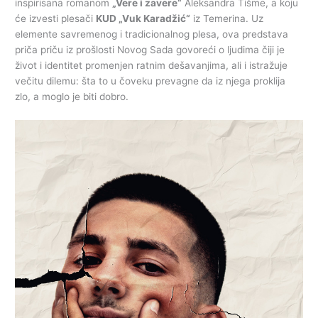
inspirisana romanom
„Vere i zavere“
Aleksandra Tišme, a koju
će izvesti plesači
KUD „Vuk Karadžić“
iz Temerina. Uz
elemente savremenog i tradicionalnog plesa, ova predstava
priča priču iz prošlosti Novog Sada govoreći o ljudima čiji je
život i identitet promenjen ratnim dešavanjima, ali i istražuje
večitu dilemu: šta to u čoveku prevagne da iz njega proklija
zlo, a moglo je biti dobro.