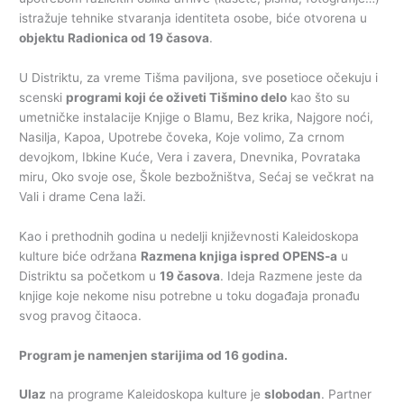
istražuje tehnike stvaranja identiteta osobe, biće otvorena u
objektu Radionica od 19 časova
.
U Distriktu, za vreme Tišma paviljona, sve posetioce očekuju i
scenski
programi koji će oživeti Tišmino delo
kao što su
umetničke instalacije Knjige o Blamu, Bez krika, Najgore noći,
Nasilja, Kapoa, Upotrebe čoveka, Koje volimo, Za crnom
devojkom, Ibkine Kuće, Vera i zavera, Dnevnika, Povrataka
miru, Oko svoje ose, Škole bezbožništva, Sećaj se večkrat na
Vali i drame Cena laži.
Kao i prethodnih godina u nedelji književnosti Kaleidoskopa
kulture biće održana
Razmena knjiga ispred OPENS-a
u
Distriktu sa početkom u
19 časova
. Ideja Razmene jeste da
knjige koje nekome nisu potrebne u toku događaja pronađu
svog pravog čitaoca.
Program je namenjen starijima od 16 godina.
Ulaz
na programe Kaleidoskopa kulture je
slobodan
. Partner