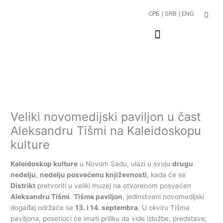
Пређи
СРБ
| SRB
| ENG
на
садржај
Veliki novomedijski paviljon u čast
Aleksandru Tišmi na Kaleidoskopu
kulture
Kaleidoskop kulture
u Novom Sadu, ulazi u svoju
drugu
nedelju
,
nedelju posvećenu književnosti
, kada će se
Distrikt
pretvoriti u veliki muzej na otvorenom posvećen
Aleksandru Tišmi
.
Tišma paviljon
, jedinstveni novomedijski
događaj održaće se
13. i 14. septembra
. U okviru Tišma
paviljona, posetioci će imati priliku da vide izložbe, predstave,