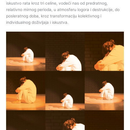
iskustvo rata kroz tri celine, vodeći nas od predratnog,
relativno mirnog perioda, u atmosferu logora i destrukcije, do
posleratnog doba, kroz transformaciju kolektivnog i
individualnog doživljaja i iskustva.