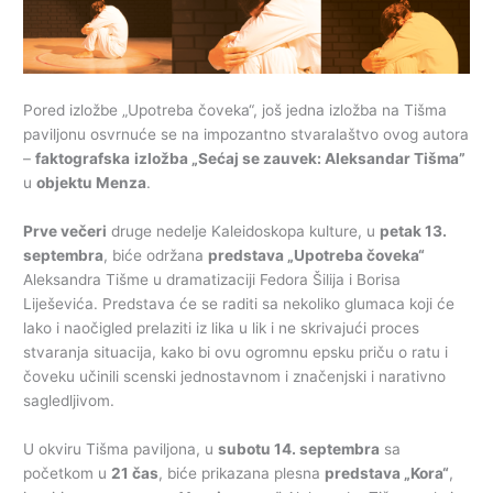
Pored izložbe „Upotreba čoveka“, još jedna izložba na Tišma
paviljonu osvrnuće se na impozantno stvaralaštvo ovog autora
–
faktografska
izložba „Sećaj se zauvek: Aleksandar Tišma”
u
objektu Menza
.
Prve večeri
druge nedelje Kaleidoskopa kulture, u
petak 13.
septembra
, biće održana
predstava „Upotreba čoveka“
Aleksandra Tišme u dramatizaciji Fedora Šilija i Borisa
Liješevića. Predstava će se raditi sa nekoliko glumaca koji će
lako i naočigled prelaziti iz lika u lik i ne skrivajući proces
stvaranja situacija, kako bi ovu ogromnu epsku priču o ratu i
čoveku učinili scenski jednostavnom i značenjski i narativno
sagledljivom.
U okviru Tišma paviljona, u
subotu 14. septembra
sa
početkom u
21 čas
, biće prikazana plesna
predstava „Kora“
,