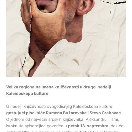
Velika regionalna imena književnosti u drugoj nedelji
Kaleidoskopa kulture
U nedelji književnosti ovogodišnjeg Kaleidoskopa kulture
gostujući pisci biće Rumena Bužarovska i Stevo Grabovac
.
O jednom od najvećih srpskih književnika, Aleksandru Tišmi,
istaknuta spisateljica govoriće u
petak 13. septembra
, dok će