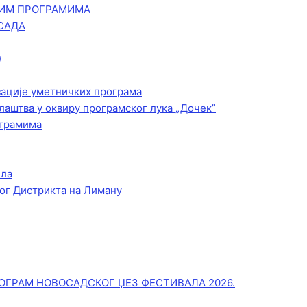
КИМ ПРОГРАМИМА
САДА
)
зације уметничких програма
лаштва у оквиру програмског лука „Дочек”
ограмима
ела
ог Дистрикта на Лиману
ОГРАМ НОВОСАДСКОГ ЏЕЗ ФЕСТИВАЛА 2026.