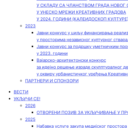
У СКЛАДУ СА ЧЛАНСТВОМ ГРАДА НОВОГ 
У УНЕСКО МРЕЖИ КРЕАТИВНИХ ГРАДОВА
У 2024. ГОДИНИ (КАЛЕИДОСКОП КУЛТУРЕ
2023
Јавни конкурс у циљу финансирања реали
у просторима независног културног ствара
Јавни конкурс за подршку уметничким пр
у 2023. години
Вајарско-архитектонски конкурс
за идејно решење израде скулптуралног д
у оквиру урбанистичког уређења Креативн
ПАРТНЕРИ И СПОНЗОРИ
ВЕСТИ
УКЉУЧИ СЕ!
2026
ОТВОРЕНИ ПОЗИВ ЗА УКЉУЧИВАЊЕ У ПР
2025
Набавка услуге закупа медијског простора