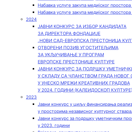
Набавка услуге закупа медијског простора
Набавка услуге закупа медијског простора
2024
ЈАВНИ КОНКУРС ЗА ИЗБОР КАНДИДАТА
ЗА ДИРЕКТОРА ФОНДАЦИЈЕ
„НОВИ САД-ЕВРОПСКА ПРЕСТОНИЦА КУЛ
ОТВОРЕНИ ПОЗИВ УГОСТИТЕЉИМА
ЗА УКЉУЧИВАЊЕ У ПРОГРАМ
ЕВРОПСКЕ ПРЕСТОНИЦЕ КУЛТУРЕ
ЈАВНИ КОНКУРС ЗА ПОДРШКУ УМЕТНИЧ
У СКЛАДУ СА ЧЛАНСТВОМ ГРАДА НОВОГ 
У УНЕСКО МРЕЖИ КРЕАТИВНИХ ГРАДОВА
У 2024. ГОДИНИ (КАЛЕИДОСКОП КУЛТУРЕ
2023
Јавни конкурс у циљу финансирања реали
у просторима независног културног ствара
Јавни конкурс за подршку уметничким пр
у 2023. години