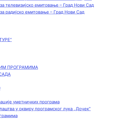
 за телевизијско емитовање – Град Нови Сад
 за радијско емитовање – Град Нови Сад
ТУРЕ“
КИМ ПРОГРАМИМА
САДА
)
зације уметничких програма
лаштва у оквиру програмског лука „Дочек”
ограмима