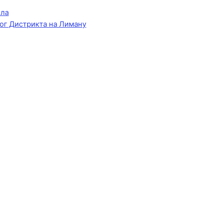
ела
ог Дистрикта на Лиману