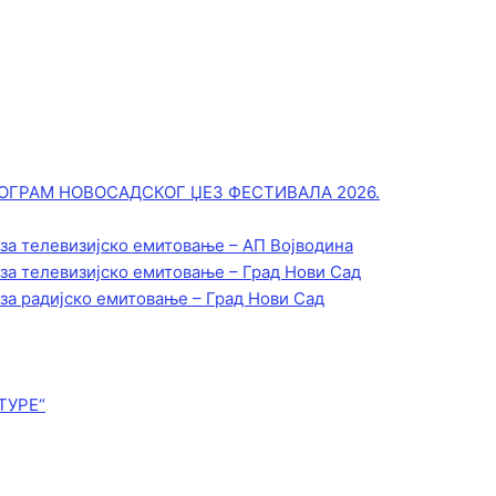
ОГРАМ НОВОСАДСКОГ ЏЕЗ ФЕСТИВАЛА 2026.
 за телевизијско емитовање – АП Војводинa
 за телевизијско емитовање – Град Нови Сад
 за радијско емитовање – Град Нови Сад
ТУРЕ“