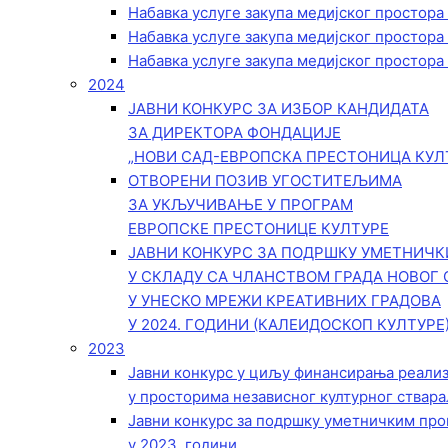
Набавка услуге закупа медијског простора
Набавка услуге закупа медијског простора
Набавка услуге закупа медијског простора
2024
ЈАВНИ КОНКУРС ЗА ИЗБОР КАНДИДАТА
ЗА ДИРЕКТОРА ФОНДАЦИЈЕ
„НОВИ САД-ЕВРОПСКА ПРЕСТОНИЦА КУЛ
ОТВОРЕНИ ПОЗИВ УГОСТИТЕЉИМА
ЗА УКЉУЧИВАЊЕ У ПРОГРАМ
ЕВРОПСКЕ ПРЕСТОНИЦЕ КУЛТУРЕ
ЈАВНИ КОНКУРС ЗА ПОДРШКУ УМЕТНИЧ
У СКЛАДУ СА ЧЛАНСТВОМ ГРАДА НОВОГ 
У УНЕСКО МРЕЖИ КРЕАТИВНИХ ГРАДОВА
У 2024. ГОДИНИ (КАЛЕИДОСКОП КУЛТУРЕ
2023
Јавни конкурс у циљу финансирања реали
у просторима независног културног ствара
Јавни конкурс за подршку уметничким пр
у 2023. години