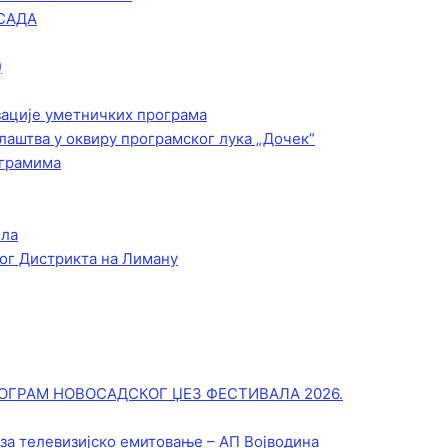
САДА
)
зације уметничких програма
лаштва у оквиру програмског лука „Дочек”
ограмима
ела
ог Дистрикта на Лиману
ОГРАМ НОВОСАДСКОГ ЏЕЗ ФЕСТИВАЛА 2026.
 за телевизијско емитовање – АП Војводинa