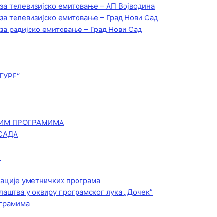
 за телевизијско емитовање – АП Војводинa
 за телевизијско емитовање – Град Нови Сад
 за радијско емитовање – Град Нови Сад
ТУРЕ“
КИМ ПРОГРАМИМА
САДА
)
зације уметничких програма
лаштва у оквиру програмског лука „Дочек”
ограмима