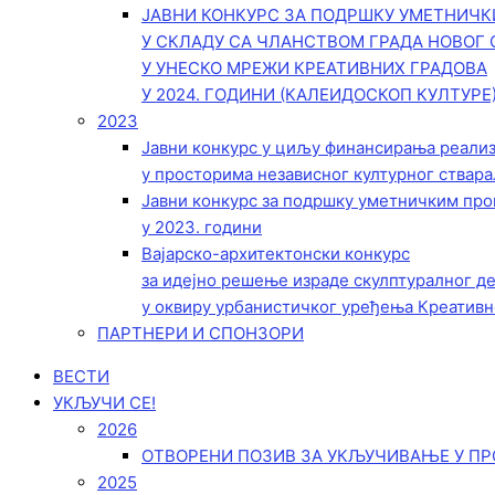
ЈАВНИ КОНКУРС ЗА ПОДРШКУ УМЕТНИЧ
У СКЛАДУ СА ЧЛАНСТВОМ ГРАДА НОВОГ 
У УНЕСКО МРЕЖИ КРЕАТИВНИХ ГРАДОВА
У 2024. ГОДИНИ (КАЛЕИДОСКОП КУЛТУРЕ
2023
Јавни конкурс у циљу финансирања реали
у просторима независног културног ствара
Јавни конкурс за подршку уметничким пр
у 2023. години
Вајарско-архитектонски конкурс
за идејно решење израде скулптуралног д
у оквиру урбанистичког уређења Креативн
ПАРТНЕРИ И СПОНЗОРИ
ВЕСТИ
УКЉУЧИ СЕ!
2026
ОТВОРЕНИ ПОЗИВ ЗА УКЉУЧИВАЊЕ У ПР
2025