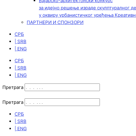
Вајарско-архитектонски конкурс
за идејно решење израде скулптуралног д
у оквиру урбанистичког уређења Креативн
ПАРТНЕРИ И СПОНЗОРИ
СРБ
| SRB
| ENG
СРБ
| SRB
| ENG
Претрага
Претрага
СРБ
| SRB
| ENG