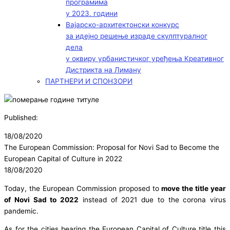
програмима
у 2023. години
Вајарско-архитектонски конкурс
за идејно решење израде скулптуралног
дела
у оквиру урбанистичког уређења Креативног
Дистрикта на Лиману
ПАРТНЕРИ И СПОНЗОРИ
Published:
18/08/2020
The European Commission: Proposal for Novi Sad to Become the
European Capital of Culture in 2022
18/08/2020
Today, the European Commission proposed to
move the title year
of Novi Sad to 2022
instead of 2021 due to the corona virus
pandemic.
As for the cities bearing the European Capital of Culture title this