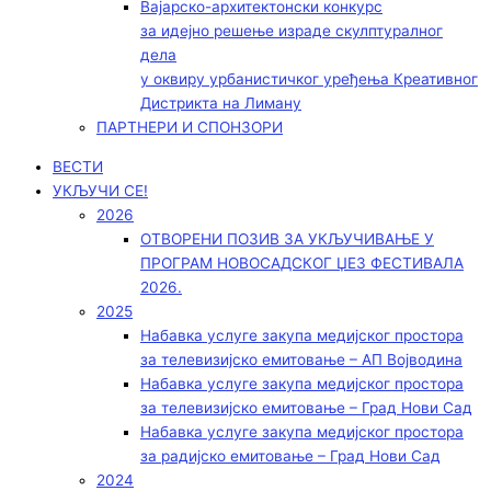
Вајарско-архитектонски конкурс
за идејно решење израде скулптуралног
дела
у оквиру урбанистичког уређења Креативног
Дистрикта на Лиману
ПАРТНЕРИ И СПОНЗОРИ
ВЕСТИ
УКЉУЧИ СЕ!
2026
ОТВОРЕНИ ПОЗИВ ЗА УКЉУЧИВАЊЕ У
ПРОГРАМ НОВОСАДСКОГ ЏЕЗ ФЕСТИВАЛА
2026.
2025
Набавка услуге закупа медијског простора
за телевизијско емитовање – АП Војводинa
Набавка услуге закупа медијског простора
за телевизијско емитовање – Град Нови Сад
Набавка услуге закупа медијског простора
за радијско емитовање – Град Нови Сад
2024