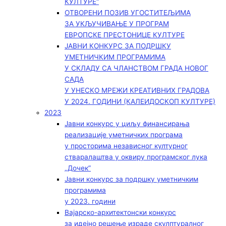
КУЛТУРЕ“
ОТВОРЕНИ ПОЗИВ УГОСТИТЕЉИМА
ЗА УКЉУЧИВАЊЕ У ПРОГРАМ
ЕВРОПСКЕ ПРЕСТОНИЦЕ КУЛТУРЕ
ЈАВНИ КОНКУРС ЗА ПОДРШКУ
УМЕТНИЧКИМ ПРОГРАМИМА
У СКЛАДУ СА ЧЛАНСТВОМ ГРАДА НОВОГ
САДА
У УНЕСКО МРЕЖИ КРЕАТИВНИХ ГРАДОВА
У 2024. ГОДИНИ (КАЛЕИДОСКОП КУЛТУРЕ)
2023
Јавни конкурс у циљу финансирања
реализације уметничких програма
у просторима независног културног
стваралаштва у оквиру програмског лука
„Дочек”
Јавни конкурс за подршку уметничким
програмима
у 2023. години
Вајарско-архитектонски конкурс
за идејно решење израде скулптуралног