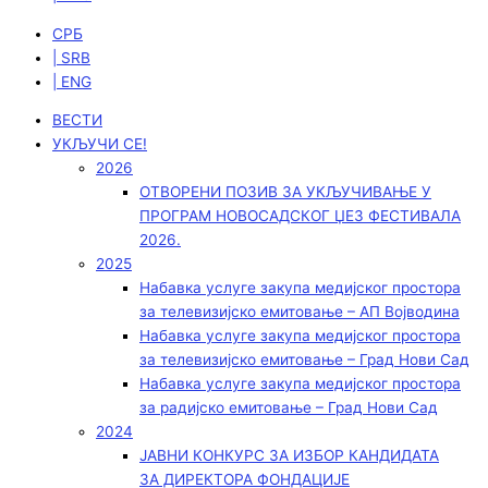
СРБ
| SRB
| ENG
ВЕСТИ
УКЉУЧИ СЕ!
2026
ОТВОРЕНИ ПОЗИВ ЗА УКЉУЧИВАЊЕ У
ПРОГРАМ НОВОСАДСКОГ ЏЕЗ ФЕСТИВАЛА
2026.
2025
Набавка услуге закупа медијског простора
за телевизијско емитовање – АП Војводинa
Набавка услуге закупа медијског простора
за телевизијско емитовање – Град Нови Сад
Набавка услуге закупа медијског простора
за радијско емитовање – Град Нови Сад
2024
ЈАВНИ КОНКУРС ЗА ИЗБОР КАНДИДАТА
ЗА ДИРЕКТОРА ФОНДАЦИЈЕ