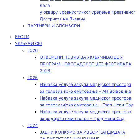
дела
у оквиру урбанистичког уређења Креативног
Дистрикта на Лиману
ПАРТНЕРИ И СПОНЗОРИ
ВЕСТИ
УКЉУЧИ СЕ!
2026
ОТВОРЕНИ ПОЗИВ ЗА УКЉУЧИВАЊЕ У
ПРОГРАМ НОВОСАДСКОГ ЏЕЗ ФЕСТИВАЛА
2026.
2025
Набавка услуге закупа медијског простора
за телевизијско емитовање – АП Војводинa
Набавка услуге закупа медијског простора
за телевизијско емитовање – Град Нови Сад
Набавка услуге закупа медијског простора
за радијско емитовање – Град Нови Сад
2024
ЈАВНИ КОНКУРС ЗА ИЗБОР КАНДИДАТА