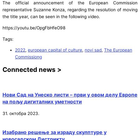
The official announcement of the European Commission
representative Suzanne Konza, regarding the resolution of moving
the title year, can be seen in the following video.
https://youtu.be/OpgFbHfeO98
Tags:
2022
,
european capital of culture
,
novi sad
,
The European
Commissiong
Connected news >
Нови Сад на Унеско листи – први у овом делу Европе
на пољу дигиталних уметности
31. октобра 2023.
Изабрано решење за израду скулптуре у
новосадском Дистрикту