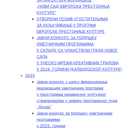
ЗА ДИРЕКТОРА ФОНДАЦИЈЕ
„НОВИ САД-ЕВРОПСКА ПРЕСТОНИЦА
КУЛТУРЕ“
ОТВОРЕНИ ПОЗИВ УГОСТИТЕЉИМА
ЗА УКЉУЧИВАЊЕ У ПРОГРАМ
ЕВРОПСКЕ ПРЕСТОНИЦЕ КУЛТУРЕ
ЈАВНИ КОНКУРС ЗА ПОДРШКУ
УМЕТНИЧКИМ ПРОГРАМИМА
У СКЛАДУ СА ЧЛАНСТВОМ ГРАДА НОВОГ
САДА
У УНЕСКО МРЕЖИ КРЕАТИВНИХ ГРАДОВА
У 2024. ГОДИНИ (КАЛЕИДОСКОП КУЛТУРЕ)
2023
Јавни конкурс у циљу финансирања
реализације уметничких програма
у просторима независног културног
стваралаштва у оквиру програмског лука
„Дочек”
Јавни конкурс за подршку уметничким
програмима
у 2023. години