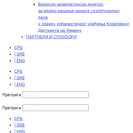
Вајарско-архитектонски конкурс
за идејно решење израде скулптуралног
дела
у оквиру урбанистичког уређења Креативног
Дистрикта на Лиману
ПАРТНЕРИ И СПОНЗОРИ
СРБ
| SRB
| ENG
СРБ
| SRB
| ENG
Претрага
Претрага
СРБ
| SRB
| ENG