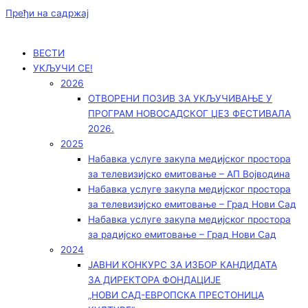
Пређи на садржај
ВЕСТИ
УКЉУЧИ СЕ!
2026
ОТВОРЕНИ ПОЗИВ ЗА УКЉУЧИВАЊЕ У
ПРОГРАМ НОВОСАДСКОГ ЏЕЗ ФЕСТИВАЛА
2026.
2025
Набавка услуге закупа медијског простора
за телевизијско емитовање – АП Војводинa
Набавка услуге закупа медијског простора
за телевизијско емитовање – Град Нови Сад
Набавка услуге закупа медијског простора
за радијско емитовање – Град Нови Сад
2024
ЈАВНИ КОНКУРС ЗА ИЗБОР КАНДИДАТА
ЗА ДИРЕКТОРА ФОНДАЦИЈЕ
„НОВИ САД-ЕВРОПСКА ПРЕСТОНИЦА