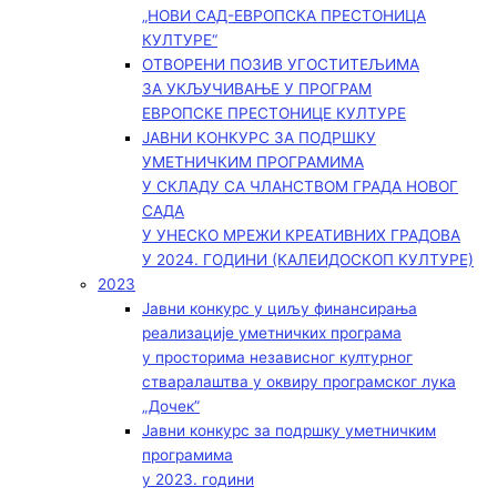
„НОВИ САД-ЕВРОПСКА ПРЕСТОНИЦА
КУЛТУРЕ“
ОТВОРЕНИ ПОЗИВ УГОСТИТЕЉИМА
ЗА УКЉУЧИВАЊЕ У ПРОГРАМ
ЕВРОПСКЕ ПРЕСТОНИЦЕ КУЛТУРЕ
ЈАВНИ КОНКУРС ЗА ПОДРШКУ
УМЕТНИЧКИМ ПРОГРАМИМА
У СКЛАДУ СА ЧЛАНСТВОМ ГРАДА НОВОГ
САДА
У УНЕСКО МРЕЖИ КРЕАТИВНИХ ГРАДОВА
У 2024. ГОДИНИ (КАЛЕИДОСКОП КУЛТУРЕ)
2023
Јавни конкурс у циљу финансирања
реализације уметничких програма
у просторима независног културног
стваралаштва у оквиру програмског лука
„Дочек”
Јавни конкурс за подршку уметничким
програмима
у 2023. години