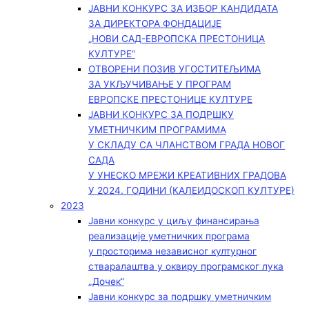
ЈАВНИ КОНКУРС ЗА ИЗБОР КАНДИДАТА
ЗА ДИРЕКТОРА ФОНДАЦИЈЕ
„НОВИ САД-ЕВРОПСКА ПРЕСТОНИЦА
КУЛТУРЕ“
ОТВОРЕНИ ПОЗИВ УГОСТИТЕЉИМА
ЗА УКЉУЧИВАЊЕ У ПРОГРАМ
ЕВРОПСКЕ ПРЕСТОНИЦЕ КУЛТУРЕ
ЈАВНИ КОНКУРС ЗА ПОДРШКУ
УМЕТНИЧКИМ ПРОГРАМИМА
У СКЛАДУ СА ЧЛАНСТВОМ ГРАДА НОВОГ
САДА
У УНЕСКО МРЕЖИ КРЕАТИВНИХ ГРАДОВА
У 2024. ГОДИНИ (КАЛЕИДОСКОП КУЛТУРЕ)
2023
Јавни конкурс у циљу финансирања
реализације уметничких програма
у просторима независног културног
стваралаштва у оквиру програмског лука
„Дочек”
Јавни конкурс за подршку уметничким