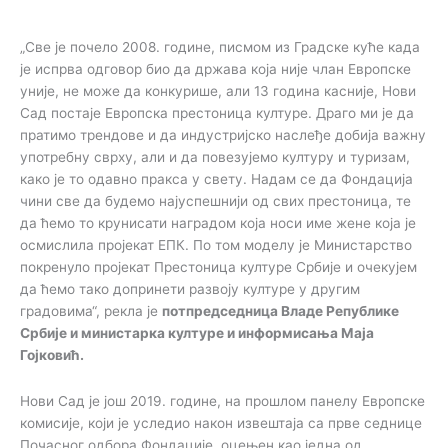
„Све је почело 2008. године, писмом из Градске куће када
је испрва одговор био да држава која није члан Европске
уније, не може да конкурише, али 13 година касније, Нови
Сад постаје Европска престоница културе. Драго ми је да
пратимо трендове и да индустријско наслеђе добија важну
употребну сврху, али и да повезујемо културу и туризам,
како је то одавно пракса у свету. Надам се да Фондација
чини све да будемо најуспешнији од свих престоница, те
да ћемо то крунисати наградом која носи име жене која је
осмислила пројекат ЕПК. По том моделу је Министарство
покренуло пројекат Престоница културе Србије и очекујем
да ћемо тако допринети развоју културе у другим
градовима“, рекла је
потпредседница Владе Републике
Србије и министарка културе и информисања Маја
Гојковић.
Нови Сад је још 2019. године, на прошлом панелу Европске
комисије, који је уследио након извештаја са прве седнице
Почасног одбора Фондације, оцењен као једна од