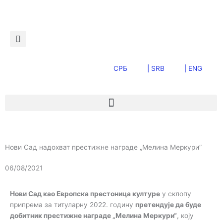
Пређи
на
садржај
СРБ
| SRB
| ENG
Нови Сад надохват престижне награде „Мелина Меркури”
06/08/2021
Нови Сад као Европска престоница културе
у склопу
припрема за титуларну 2022. годину
претендује да буде
добитник престижне награде „Мелина Меркури“
, коју