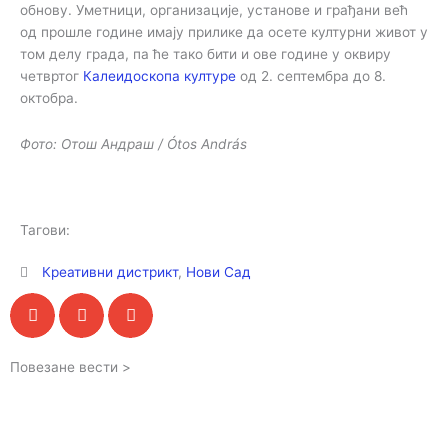
обнову. Уметници, организације, установе и грађани већ
од прошле године имају прилике да осете културни живот у
том делу града, па ће тако бити и ове године у оквиру
четвртог
Калеидоскопа културе
од 2. септембра до 8.
октобра.
Фото: Отош Андраш / Ótos András
Тагови:
Креативни дистрикт
,
Нови Сад
Повезане вести >