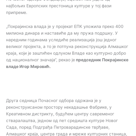
најбољих Европских престоница културе у тој фази
припреме.
„Покрајинска влада је у пројекат ЕПК уложила преко 400
милиона динара и наставиће да му пружа подршку. У
наредним годинама уследиће реализација још једног
великог пројекта, а то је потпуна реконструкција Алмашког
краја, који је заштићен одлуком Владе као културно добро
од националног значаја“, рекао је
председник Покрајинске
владе Игор Мировић.
Друга седница Почасног одбора одржана је у
реконструисаном простору некадашње Фабрике, у
Креативном дистрикту, будућем центру савременог
стваралаштва, једном од пет средишта културе Новог
Сада, поред Подграђа Петроварадинске тврђаве,
Алмашког краја, центра града и мреже културних станица,