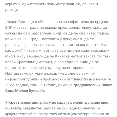
који су у јединственом подухвату заштите, обнове и
развоја.
„Након Седнице и обиласка ове значајне тачке за пројекат
ЕПК и развој града на ширем друштвеном плану, могу да
кажем да сам задовољан. Види се да ће ова инвестиција,
важна за наш град, наставити у пуној снази да се
реализује, јер постоји сагласност свих нивоа власти. Ми
као домаћини смо животно за ово питање заинтересовани.
Многи нису веровали да ће Кинеска четврт заиста постати
прави Креативни дистрикт, а већ сада се види да ће
недостајати простора у односу на интересовање.
Настављамо сигурним корацима даље са важним
инфраструктурним и програмским активностима и након те
2022. године, године титуле“, рекао је
градоначелник Новог
Сада Милош Вучевић.
У Креативном дистрикту до сада је реконструисано шест
објеката
, завршетак радова на још једном очекује се
крајем септембра, па су тако остала још четири објекта за