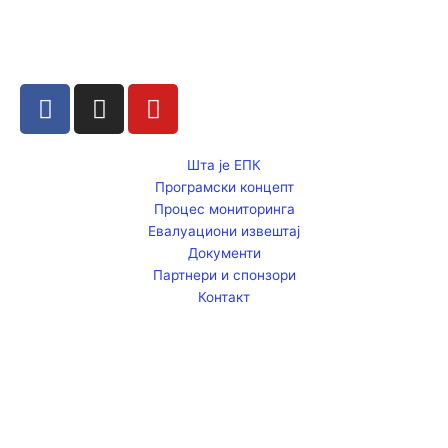
F
I
Y
a
n
o
c
s
u
e
t
t
Шта је ЕПК
Програмски концепт
b
a
u
Процес мониторинга
o
g
b
Евалуациони извештај
o
r
e
Документи
k
a
Партнери и спонзори
m
Контакт