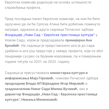
Европска комисија додељује на основу успешности
спровођења пројекта.
Пред последњи панел Европске комисије, на ком ће бити
одлучено да ли ће Српска Атина бити добитник поменуте
награде, одржана је друга седница Почасног одбора
Фондације „Нови Сад – Европска престоница културе“
у
Новом Саду, којом је председавала
премијерка Ана
Брнабић
. На седници је представљено шта је до сада
урађено и шта још предстоји у оквиру пројекта, који се због
пандемије сусрео са бројним изазовима, па и померањем
године титуле са 2021. на 2022. годину.
Седници је присуствовала
министарка културе и
информисања Маја Гојковић
, чланови Почасног одбора
председник Владе АП Војводине
Игор Мировић
и
градоначелник Новог Сада Милош Вучевић
, као и
директор Фондације „Нови Сад – Европска престоница
културе“, Немања Миленковић.