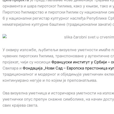
орнамента и шара пиротског ћилима, како у књизи, тако и
Пиротско ћилмарство и пиротски ћилим су национални сим
6 у национални регистар културног наслеђа Републике Срб
нематеријалне културне баштине (традиционални занати) о
У оквиру изложбе, љубитељи визуелне уметности имаће п
чувених пиротских ћилима, транспоноване у аутентичне сли
пројекат, чији су носиоци
Француски институт у Србији – о
Свилара и
Фондација „Нови Сад – Европска престоница ку
традиционалног и модерног и обједињује уметничин еклек
континуирано негује и по којем је препознатљива.
Ова визуелна уметница и историчарка уметности на изложб
уметнички опус препун снажне симболике, на начин досту
свих крајева света.