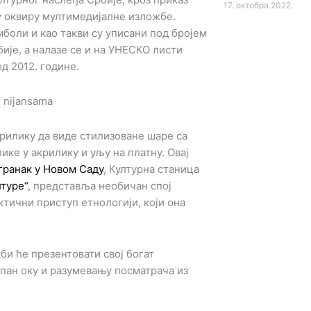
17. октобра 2022.
 у оквиру мултимедијалне изложбе.
боли и као такви су уписани под бројем
ије, а налазе се и на УНЕСКО листи
д 2012. године.
рилику да виде стилизоване шаре са
ке у акрилику и уљу на платну. Овај
гранак у Новом Саду
, Културна станица
лтуре“
, представља необичан спој
тични приступ етнологији, који она
и ће презентовати свој богат
пан оку и разумевању посматрача из