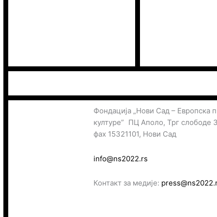
Фондација „Нови Сад – Европска 
културе” ПЦ Аполо, Трг слободе 
фах 15321101, Нови Сад
info@ns2022.rs
Контакт за медије:
press@ns2022.