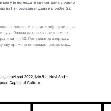
и могу је погледати сваког дана у радно
тим да ће последњег дана изложбе, 22.
равља и лепшег и квалитетнијег уживања
и су у обавези да носе заштитне маске
граничен на 50. Организатор задржава
случају промене епидемиолошких мера.
acija novi sad 2022
,
izložba
,
Novi Sad –
pean Capital of Culture