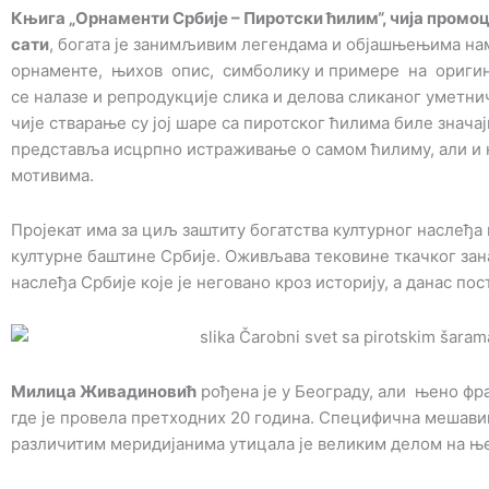
Књига „Орнаменти Србије – Пиротски ћилим“, чија промоци
сати
, богата је занимљивим легендама и објашњењима на
орнаменте, њихов опис, симболику и примере на ориги
се налазе и репродукције слика и делова сликаног уметн
чије стварање су јој шаре са пиротског ћилима биле знача
представља исцрпно истраживање о самом ћилиму, али и
мотивима.
Пројекат има за циљ заштиту богатства културног наслеђа
културне баштине Србије. Оживљава тековине ткачког зан
наслеђа Србије које је неговано кроз историју, а данас по
Милица Живадиновић
рођена је у Београду, али њено фра
где је провела претходних 20 година. Специфична мешави
различитим меридијанима утицала је великим делом на ње