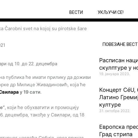
ВЕСТИ
УКЉУЧИ СЕ!
ПОВЕЗАНЕ ВЕСТ
021
Расписан нац
ари од 10. до 22. децембра
скулптуре у 
19. јануара 2023.
ча публика ће имати прилику да доживи
орке др Милице Живадиновић, која ће
Концерт CéU,
 Свилара
у 19 сати
.
Латино Гремиј
културе
е“
, који ће обухватити и промоцију
31. октобра 2022.
. децембра, такође у Свилари, од 18
Европска прес
Град стрипа
лтурног наслеђа Србије, кроз приказ