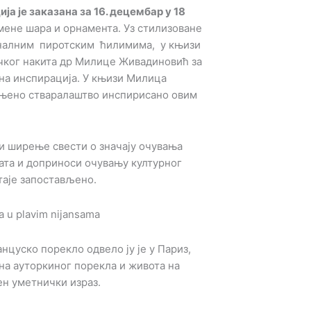
ја је заказана за 16. децембар у 18
мене шара и орнамента. Уз стилизоване
налним пиротским ћилимима, у књизи
ичког накита др Милице Живадиновић за
јна инспирација. У књизи Милица
 њено стваралаштво инспирисано овим
 и ширење свести о значају очувања
ата и доприноси очувању културног
стаје запостављено.
нцуско порекло одвело ју је у Париз,
на ауторкиног порекла и живота на
н уметнички израз.