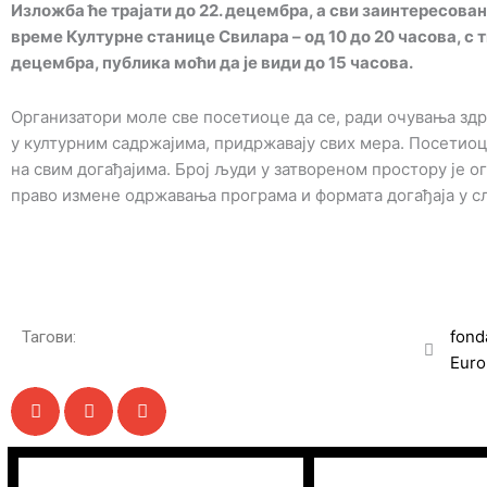
Изложба ће трајати до 22. децембра, а сви заинтересован
време Културне станице Свилара – од 10 до 20 часова, с 
децембра, публика моћи да је види до 15 часова.
Организатори моле све посетиоце да се, ради очувања зд
у културним садржајима, придржавају свих мера. Посетиоц
на свим догађајима. Број људи у затвореном простору је о
право измене одржавања програма и формата догађаја у 
fond
Тагови:
Euro