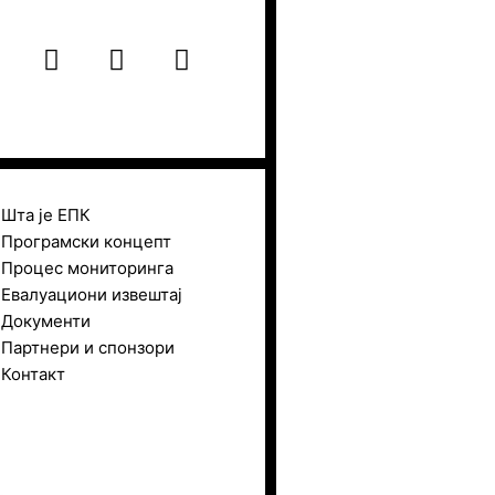
F
I
Y
a
n
o
c
s
u
e
t
t
b
a
u
o
g
b
o
r
e
Шта је ЕПК
k
a
Програмски концепт
m
Процес мониторинга
Евалуациони извештај
Документи
Партнери и спонзори
Контакт