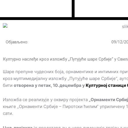
Пређи
на
садржај
Објављено:
09/12/2
Културно наслеђе кроз изложбу „Путујуће шаре Србије“ у Свил
Шаре препуне чудесних боја, орнаментике и интимних при
кроз мултимедијалну изложбу „Путујуће шаре Србије“, аут
бити
отворена у петак, 10. децембра у
Културној станици
Изложба се реализује у оквиру пројекта
„Орнаменти Србиј
књиге „Орнаменти Србије – Пиротски ћилим“ уприличену 16
сати.
Циљ пројекта
је представљање нове димензије трајања ку