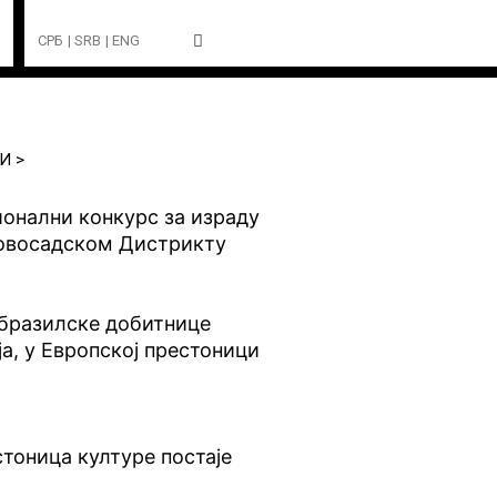
СРБ
| SRB
| ENG
И >
ионални конкурс за израду
новосадском Дистрикту
 бразилске добитнице
а, у Европској престоници
тоница културе постаје