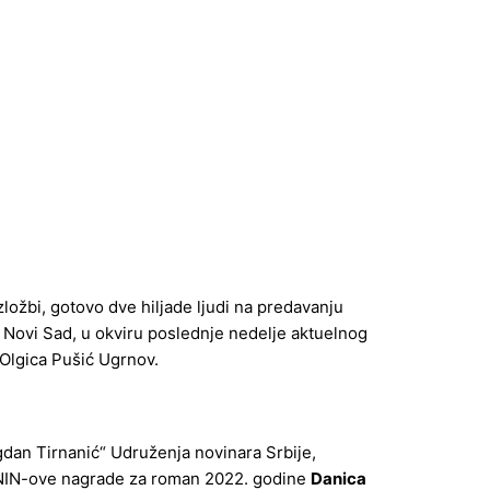
ložbi, gotovo dve hiljade ljudi na predavanju
u Novi Sad, u okviru poslednje nedelje aktuelnog
 Olgica Pušić Ugrnov.
gdan Tirnanić“ Udruženja novinara Srbije,
nica NIN-ove nagrade za roman 2022. godine
Danica