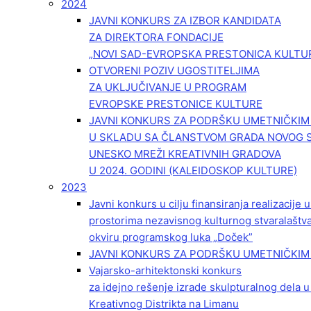
2024
JAVNI KONKURS ZA IZBOR KANDIDATA
ZA DIREKTORA FONDACIJE
„NOVI SAD-EVROPSKA PRESTONICA KULTU
OTVORENI POZIV UGOSTITELJIMA
ZA UKLJUČIVANJE U PROGRAM
EVROPSKE PRESTONICE KULTURE
JAVNI KONKURS ZA PODRŠKU UMETNIČKI
U SKLADU SA ČLANSTVOM GRADA NOVOG 
UNESKO MREŽI KREATIVNIH GRADOVA
U 2024. GODINI (KALEIDOSKOP KULTURE)
2023
Javni konkurs u cilju finansiranja realizacije
prostorima nezavisnog kulturnog stvaralaštv
okviru programskog luka „Doček”
JAVNI KONKURS ZA PODRŠKU UMETNIČKIM 
Vajarsko-arhitektonski konkurs
za idejno rešenje izrade skulpturalnog dela u
Kreativnog Distrikta na Limanu