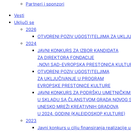
Partneri i sponzori
Vesti
Uključi se
2026
OTVORENI POZIV UGOSTITELJIMA ZA UKLJ
2024
JAVNI KONKURS ZA IZBOR KANDIDATA
ZA DIREKTORA FONDACIJE
„NOVI SAD-EVROPSKA PRESTONICA KULTU
OTVORENI POZIV UGOSTITELJIMA
ZA UKLJUČIVANJE U PROGRAM
EVROPSKE PRESTONICE KULTURE
JAVNI KONKURS ZA PODRŠKU UMETNIČKI
U SKLADU SA ČLANSTVOM GRADA NOVOG 
UNESKO MREŽI KREATIVNIH GRADOVA
U 2024. GODINI (KALEIDOSKOP KULTURE)
2023
Javni konkurs u cilju finansiranja realizacije