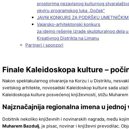
prostorima nezavisnog kulturnog stvaralaštv
okviru programskog luka „Doček”
JAVNI KONKURS ZA PODRŠKU UMETNIČKIM 
Vajarsko-arhitektonski konkurs
za idejno rešenje izrade skulpturalnog dela u
Kreativnog Distrikta na Limanu
Partneri i sponzori
Finale Kaleidoskopa kulture – počin
Nakon spektakularnog otvaranja na Korzu i u Distriktu, nesvaki
svetskog arhitekte, novosadski Kaleidoskop kulture sada ulazi
Kaleidoskopa kulture posvećenoj književnosti, stižu Muharem B
Najznačajnija regionalna imena u jednoj 
Dobitnik nekoliko književnih i novinarskih nagrada, među koji
Muharem Bazdulj
, je pisac, novinar i književni prevodilac. O