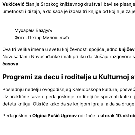
Vukićević
član je Srpskog književnog društva i bavi se pisanj
umetnosti i dizajn, a do sada je izdala tri knjige od kojih je za
Мухарем Баздуљ
Фото: Петар Милошевић
Ova tri velika imena u svetu književnosti spojiće jedno
knjiže
Novosađani i Novosađanke imati priliku da slušaju razgovore s
časova
.
Programi za decu i roditelje u Kulturnoj s
Poslednju nedelju ovogodišnjeg Kaleidoskopa kulture, posveć
Uz praktične savete pedagoškinje, roditelji će spoznati koliko j
detetu knjigu. Otkriće kako da se knjigom igraju, a da sa druge
Pedagoškinja
Olgica Pušić Ugrnov
održaće u
utorak 10. okto