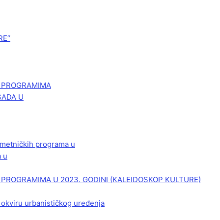
RE“
M PROGRAMIMA
SADA U
 umetničkih programa u
a u
PROGRAMIMA U 2023. GODINI (KALEIDOSKOP KULTURE)
 okviru urbanističkog uređenja