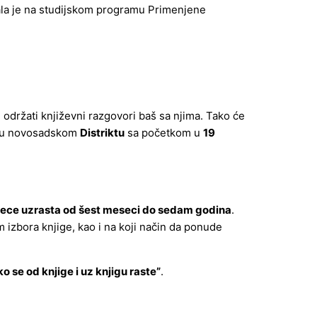
ala je na studijskom programu Primenjene
održati književni razgovori baš sa njima. Tako će
u novosadskom
Distriktu
sa početkom u
19
dece uzrasta od šest meseci do sedam godina
.
m izbora knjige, kao i na koji način da ponude
o se od knjige i uz knjigu raste”
.