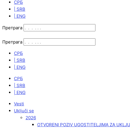
СРБ
| SRB
| ENG
Претрага
Претрага
СРБ
| SRB
| ENG
СРБ
| SRB
| ENG
Vesti
Uključi se
2026
OTVORENI POZIV UGOSTITELJIMA ZA UKLJ