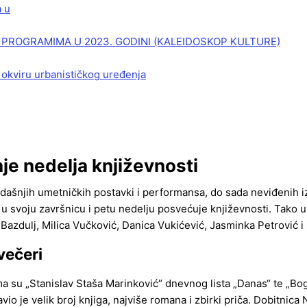
a u
PROGRAMIMA U 2023. GODINI (KALEIDOSKOP KULTURE)
 okviru urbanističkog uređenja
je nedelja književnosti
dašnjih umetničkih postavki i performansa, do sada neviđenih iz
 u svoju završnicu i petu nedelju posvećuje književnosti. Tako 
azdulj, Milica Vučković, Danica Vukićević, Jasminka Petrović i
večeri
ma su „Stanislav Staša Marinković“ dnevnog lista „Danas“ te „Bo
bjavio je velik broj knjiga, najviše romana i zbirki priča. Dobit