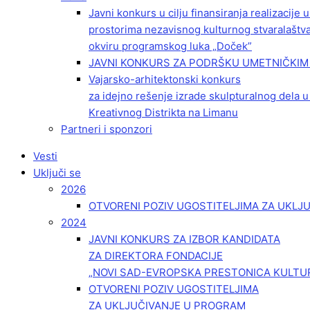
Javni konkurs u cilju finansiranja realizacije
prostorima nezavisnog kulturnog stvaralaštv
okviru programskog luka „Doček”
JAVNI KONKURS ZA PODRŠKU UMETNIČKIM 
Vajarsko-arhitektonski konkurs
za idejno rešenje izrade skulpturalnog dela u
Kreativnog Distrikta na Limanu
Partneri i sponzori
Vesti
Uključi se
2026
OTVORENI POZIV UGOSTITELJIMA ZA UKLJ
2024
JAVNI KONKURS ZA IZBOR KANDIDATA
ZA DIREKTORA FONDACIJE
„NOVI SAD-EVROPSKA PRESTONICA KULTU
OTVORENI POZIV UGOSTITELJIMA
ZA UKLJUČIVANJE U PROGRAM