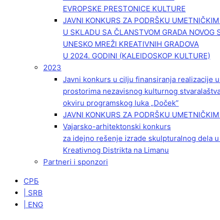
EVROPSKE PRESTONICE KULTURE
JAVNI KONKURS ZA PODRŠKU UMETNIČKI
U SKLADU SA ČLANSTVOM GRADA NOVOG 
UNESKO MREŽI KREATIVNIH GRADOVA
U 2024. GODINI (KALEIDOSKOP KULTURE)
2023
Javni konkurs u cilju finansiranja realizacije
prostorima nezavisnog kulturnog stvaralaštv
okviru programskog luka „Doček”
JAVNI KONKURS ZA PODRŠKU UMETNIČKIM 
Vajarsko-arhitektonski konkurs
za idejno rešenje izrade skulpturalnog dela u
Kreativnog Distrikta na Limanu
Partneri i sponzori
СРБ
| SRB
| ENG