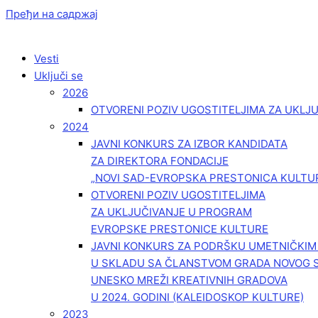
Пређи на садржај
Vesti
Uključi se
2026
OTVORENI POZIV UGOSTITELJIMA ZA UKLJ
2024
JAVNI KONKURS ZA IZBOR KANDIDATA
ZA DIREKTORA FONDACIJE
„NOVI SAD-EVROPSKA PRESTONICA KULTU
OTVORENI POZIV UGOSTITELJIMA
ZA UKLJUČIVANJE U PROGRAM
EVROPSKE PRESTONICE KULTURE
JAVNI KONKURS ZA PODRŠKU UMETNIČKI
U SKLADU SA ČLANSTVOM GRADA NOVOG 
UNESKO MREŽI KREATIVNIH GRADOVA
U 2024. GODINI (KALEIDOSKOP KULTURE)
2023