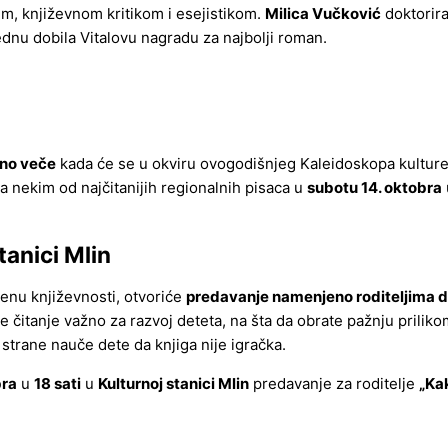
em, književnom kritikom i esejistikom.
Milica Vučković
doktorir
 jednu dobila Vitalovu nagradu za najbolji roman.
vno veče
kada će se u okviru ovogodišnjeg Kaleidoskopa kulture 
a nekim od najčitanijih regionalnih pisaca u
subotu 14. oktobra
tanici Mlin
enu književnosti, otvoriće
predavanje namenjeno roditeljima 
e čitanje važno za razvoj deteta, na šta da obrate pažnju priliko
 strane nauče dete da knjiga nije igračka.
bra
u
18 sati
u
Kulturnoj stanici Mlin
predavanje za roditelje
„Kak