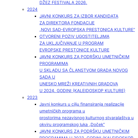
DŽEZ FESTIVALA 2026.
2024
JAVNI KONKURS ZA IZBOR KANDIDATA
ZA DIREKTORA FONDACIJE
„NOVI SAD-EVROPSKA PRESTONICA KULTURE“
OTVORENI POZIV UGOSTITELJIMA
ZA UKLJUČIVANJE U PROGRAM
EVROPSKE PRESTONICE KULTURE
JAVNI KONKURS ZA PODRŠKU UMETNIČKIM
PROGRAMIMA
U SKLADU SA ČLANSTVOM GRADA NOVOG
SADA U
UNESKO MREŽI KREATIVNIH GRADOVA
U 2024. GODINI (KALEIDOSKOP KULTURE)
2023
Javni konkurs u cilju finansiranja realizacije
umetničkih programa u
prostorima nezavisnog kulturnog stvaralaštva u
okviru programskog luka „Doček”
JAVNI KONKURS ZA PODRŠKU UMETNIČKIM