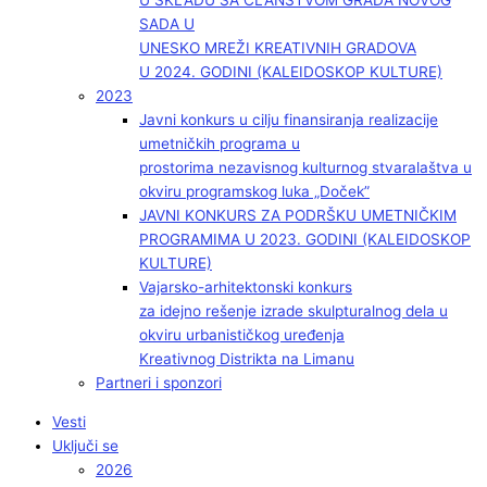
U SKLADU SA ČLANSTVOM GRADA NOVOG
SADA U
UNESKO MREŽI KREATIVNIH GRADOVA
U 2024. GODINI (KALEIDOSKOP KULTURE)
2023
Javni konkurs u cilju finansiranja realizacije
umetničkih programa u
prostorima nezavisnog kulturnog stvaralaštva u
okviru programskog luka „Doček”
JAVNI KONKURS ZA PODRŠKU UMETNIČKIM
PROGRAMIMA U 2023. GODINI (KALEIDOSKOP
KULTURE)
Vajarsko-arhitektonski konkurs
za idejno rešenje izrade skulpturalnog dela u
okviru urbanističkog uređenja
Kreativnog Distrikta na Limanu
Partneri i sponzori
Vesti
Uključi se
2026