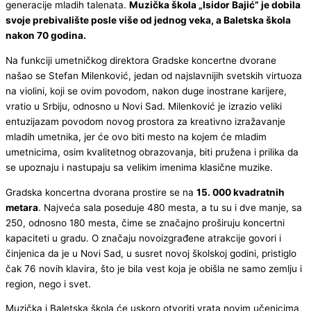
generacije mladih talenata.
Muzička škola „Isidor Bajić” je dobila
svoje prebivalište posle više od jednog veka, a Baletska škola
nakon 70 godina.
Na funkciji umetničkog direktora Gradske koncertne dvorane
našao se Stefan Milenković, jedan od najslavnijih svetskih virtuoza
na violini, koji se ovim povodom, nakon duge inostrane karijere,
vratio u Srbiju, odnosno u Novi Sad. Milenković je izrazio veliki
entuzijazam povodom novog prostora za kreativno izražavanje
mladih umetnika, jer će ovo biti mesto na kojem će mladim
umetnicima, osim kvalitetnog obrazovanja, biti pružena i prilika da
se upoznaju i nastupaju sa velikim imenima klasične muzike.
Gradska koncertna dvorana prostire se na
15. 000 kvadratnih
metara
. Najveća sala poseduje 480 mesta, a tu su i dve manje, sa
250, odnosno 180 mesta, čime se značajno proširuju koncertni
kapaciteti u gradu. O značaju novoizgrađene atrakcije govori i
činjenica da je u Novi Sad, u susret novoj školskoj godini, pristiglo
čak 76 novih klavira, što je bila vest koja je obišla ne samo zemlju i
region, nego i svet.
Muzička i Baletska škola će uskoro otvoriti vrata novim učenicima,