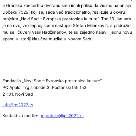
a Gradsku koncertnu dvoranu smo imali priliku da vidimo na onlajn
Dočeku 7529. koji se, sada već tradicionalno, realizuje u okviru
projekta „Novi Sad – Evropska prestonica kulture”. Tog 13. januara
je na ovoj velelepnoj sceni nastupio Stefan Milenković, a pridružio
mu se i čuveni Vasil Hadžimanov, te su zajedno najavili jednu novu
epohu u istoriji klasične muzike u Novom Sadu.
Fondacija „Novi Sad – Evropska prestonica kulture”
PC Apolo, Trg slobode 3, Poštanski fah 153
21101, Novi Sad
info@ns2022.rs
Kontakt za medije:
pr.protokol@ns2022.rs