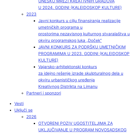
UNESKO MREŽI KREATIVNIH GRADOVA
U 2024. GODINI (KALEIDOSKOP KULTURE)
2023
Javni konkurs u cilju finansiranja realizacije
umetničkih programa u
prostorima nezavisnog kulturnog stvaralaštva u
okviru programskog luka „Doček”
JAVNI KONKURS ZA PODRŠKU UMETNIČKIM
PROGRAMIMA U 2023. GODINI (KALEIDOSKOP
KULTURE)
Vajarsko-arhitektonski konkurs
za idejno rešenje izrade skulpturalnog dela u
okviru urbanističkog uređenja
Kreativnog Distrikta na Limanu
Partneri i sponzori
Vesti
Uključi se
2026
OTVORENI POZIV UGOSTITELJIMA ZA
UKLJUČIVANJE U PROGRAM NOVOSADSKOG