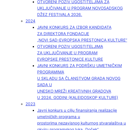
OTVORENI POZIV UGOSTITELJIMA ZA
UKLJUČIVANJE U PROGRAM NOVOSADSKOG
DŽEZ FESTIVALA 2026.
2024
JAVNI KONKURS ZA IZBOR KANDIDATA
ZA DIREKTORA FONDACIJE
„NOVI SAD-EVROPSKA PRESTONICA KULTURE“
OTVORENI POZIV UGOSTITELJIMA
ZA UKLJUČIVANJE U PROGRAM
EVROPSKE PRESTONICE KULTURE
JAVNI KONKURS ZA PODRŠKU UMETNIČKIM
PROGRAMIMA
U SKLADU SA ČLANSTVOM GRADA NOVOG
SADA U
UNESKO MREŽI KREATIVNIH GRADOVA
U 2024. GODINI (KALEIDOSKOP KULTURE)
2023
Javni konkurs u cilju finansiranja realizacije
umetničkih programa u
prostorima nezavisnog kulturnog stvaralaštva u
okviru programskog luka „Doček”