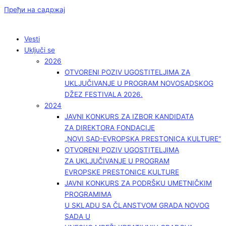
Пређи на садржај
Vesti
Uključi se
2026
OTVORENI POZIV UGOSTITELJIMA ZA
UKLJUČIVANJE U PROGRAM NOVOSADSKOG
DŽEZ FESTIVALA 2026.
2024
JAVNI KONKURS ZA IZBOR KANDIDATA
ZA DIREKTORA FONDACIJE
„NOVI SAD-EVROPSKA PRESTONICA KULTURE“
OTVORENI POZIV UGOSTITELJIMA
ZA UKLJUČIVANJE U PROGRAM
EVROPSKE PRESTONICE KULTURE
JAVNI KONKURS ZA PODRŠKU UMETNIČKIM
PROGRAMIMA
U SKLADU SA ČLANSTVOM GRADA NOVOG
SADA U