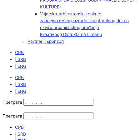
PROGRAMIMA U 2023. GODINI (KALEIDOSKOP
KULTURE)
Vajarsko-arhitektonski konkurs
za idejno rešenje izrade skulpturalnog dela u
okviru urbanističkog uređenja
Kreativnog Distrikta na Limanu
Partneri i sponzori
СРБ
| SRB
| ENG
СРБ
| SRB
| ENG
Претрага
Претрага
СРБ
| SRB