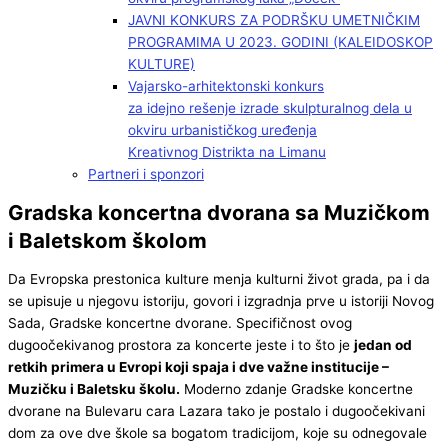
JAVNI KONKURS ZA PODRŠKU UMETNIČKIM
PROGRAMIMA U 2023. GODINI (KALEIDOSKOP
KULTURE)
Vajarsko-arhitektonski konkurs
za idejno rešenje izrade skulpturalnog dela u
okviru urbanističkog uređenja
Kreativnog Distrikta na Limanu
Partneri i sponzori
Gradska koncertna dvorana sa Muzičkom
i Baletskom školom
Da Evropska prestonica kulture menja kulturni život grada, pa i da
se upisuje u njegovu istoriju, govori i izgradnja prve u istoriji Novog
Sada, Gradske koncertne dvorane. Specifičnost ovog
dugoočekivanog prostora za koncerte jeste i to što je
jedan od
retkih primera u Evropi koji spaja i dve važne institucije –
Muzičku i Baletsku školu.
Moderno zdanje Gradske koncertne
dvorane na Bulevaru cara Lazara tako je postalo i dugoočekivani
dom za ove dve škole sa bogatom tradicijom, koje su odnegovale