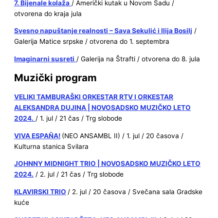
7. Bijenale kolaža
/ Američki kutak u Novom Sadu /
otvorena do kraja jula
Svesno napuštanje realnosti – Sava Sekulić i Ilija Bosilj
/
Galerija Matice srpske / otvorena do 1. septembra
Imaginarni susreti
/ Galerija na Štrafti / otvorena do 8. jula
Muzički program
VELIKI TAMBURAŠKI ORKESTAR RTV I ORKESTAR
ALEKSANDRA DUJINA | NOVOSADSKO MUZIČKO LETO
2024.
/ 1. jul / 21 čas / Trg slobode
VIVA ESPAÑA!
(NEO ANSAMBL II) / 1. jul / 20 časova /
Kulturna stanica Svilara
JOHNNY MIDNIGHT TRIO | NOVOSADSKO MUZIČKO LETO
2024.
/ 2. jul / 21 čas / Trg slobode
KLAVIRSKI TRIO
/ 2. jul / 20 časova / Svečana sala Gradske
kuće