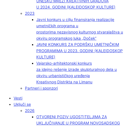
UNESKO MREŽI KREATIVNIH GRADOVA
U 2024. GODINI (KALEIDOSKOP KULTURE)
2023
Javni konkurs u cilju finansiranja realizacije
umetničkih programa u
prostorima nezavisnog kulturnog stvaralaštva u
okviru programskog luka „Doček”
JAVNI KONKURS ZA PODRŠKU UMETNIČKIM
PROGRAMIMA U 2023. GODINI (KALEIDOSKOP
KULTURE)
Vajarsko-arhitektonski konkurs
za idejno rešenje izrade skulpturalnog dela u
okviru urbanističkog uređenja
Kreativnog Distrikta na Limanu
Partneri i sponzori
Vesti
Uključi se
2026
OTVORENI POZIV UGOSTITELJIMA ZA
UKLJUČIVANJE U PROGRAM NOVOSADSKOG