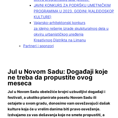
JAVNI KONKURS ZA PODRŠKU UMETNIČKIM
PROGRAMIMA U 2023. GODINI (KALEIDOSKOP
KULTURE)
Vajarsko-arhitektonski konkurs
za idejno rešenje izrade skulpturalnog dela u
okviru urbanističkog uređenja
Kreativnog Distrikta na Limanu
Partneri i sponzori
Jul u Novom Sadu: Događaji koje
ne treba da propustite ovog
meseca
Jul u Novom Sadu obeležiće brojni uzbudljivi događaji i
festivali, a ukoliko planirate posetu Novom Sadu ili
ostajete u svom gradu, donosimo vam osvežavajući dašak
kulture koja će u vrelim danima biti pravo osveženje.
Izdvajamo za vas dešavanja koje ne smete propustiti, a