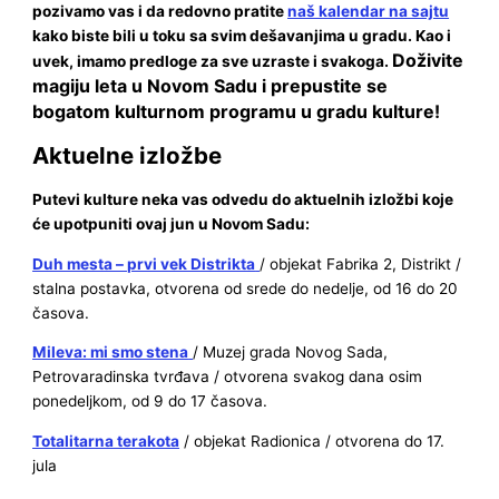
p
ozivamo vas i da redovno pratite
naš kalendar na sajtu
kako biste bili u toku sa svim dešavanjima u gradu. Kao i
Doživite
uvek, imamo predloge za sve uzraste i svakoga.
magiju leta u Novom Sadu i prepustite se
bogatom kulturnom programu u gradu kulture!
Aktuelne izložbe
Putevi kulture neka vas odvedu do aktuelnih izložbi koje
će upotpuniti ovaj jun u Novom Sadu:
Duh mesta – prvi vek Distrikta
/ objekat Fabrika 2, Distrikt /
stalna postavka, otvorena od srede do nedelje, od 16 do 20
časova.
Mileva: mi smo stena
/ Muzej grada Novog Sada,
Petrovaradinska tvrđava / otvorena svakog dana osim
ponedeljkom, od 9 do 17 časova.
Totalitarna terakota
/ objekat Radionica / otvorena do 17.
jula