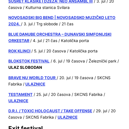
SUSRET KLASIKE I DŽEZA: NEO ANSAMBL III
/ 3. jul / 20
časova / Kulturna stanica Svilara
NOVOSADSKI BIG BEND | NOVOSADSKO MUZIČKO LETO
2024.
/ 3. jul / Trg slobode / 21 čas
BLUE DANUBE ORCHESTRA – DUNAVSKI SIMFONIJSKI
ORKESTAR
/ 4. jul / 21 čas / Katolička porta
ROK KLINCI
/ 5. jul / 20 časova / Katolička porta
BLOKSTOK FESTIVAL
/ 6. jul / 19 časova / Železnički park /
ULAZ SLOBODAN
BRAVE NU WORLD TOUR
/ 20. jul / 19 časova / SKCNS
Fabrika /
ULAZNICE
TESTAMENT
/ 25. jul / 20 časova / SKCNS Fabrika /
ULAZNICE
D.R.I. / TOXIC HOLOCAUST / TAKE OFFENSE
/ 29. jul / 20
časova / SKCNS Fabrika /
ULAZNICE
Exit festival