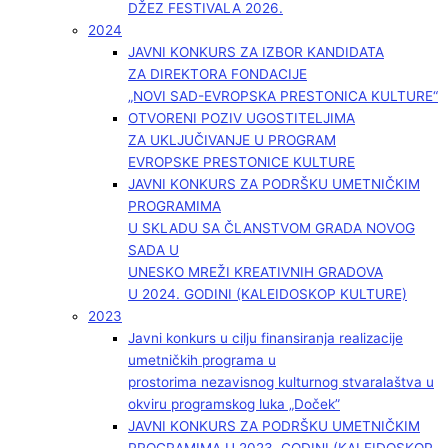
DŽEZ FESTIVALA 2026.
2024
JAVNI KONKURS ZA IZBOR KANDIDATA
ZA DIREKTORA FONDACIJE
„NOVI SAD-EVROPSKA PRESTONICA KULTURE“
OTVORENI POZIV UGOSTITELJIMA
ZA UKLJUČIVANJE U PROGRAM
EVROPSKE PRESTONICE KULTURE
JAVNI KONKURS ZA PODRŠKU UMETNIČKIM
PROGRAMIMA
U SKLADU SA ČLANSTVOM GRADA NOVOG
SADA U
UNESKO MREŽI KREATIVNIH GRADOVA
U 2024. GODINI (KALEIDOSKOP KULTURE)
2023
Javni konkurs u cilju finansiranja realizacije
umetničkih programa u
prostorima nezavisnog kulturnog stvaralaštva u
okviru programskog luka „Doček”
JAVNI KONKURS ZA PODRŠKU UMETNIČKIM