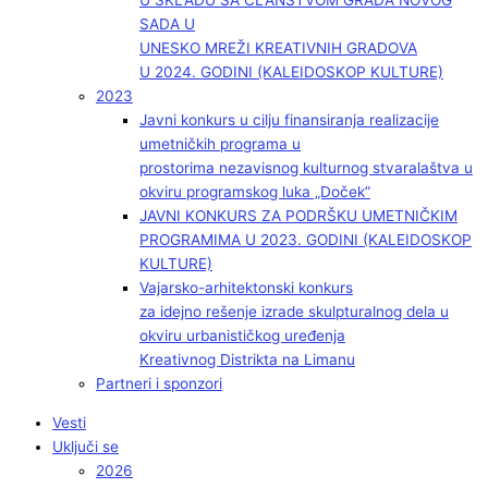
U SKLADU SA ČLANSTVOM GRADA NOVOG
SADA U
UNESKO MREŽI KREATIVNIH GRADOVA
U 2024. GODINI (KALEIDOSKOP KULTURE)
2023
Javni konkurs u cilju finansiranja realizacije
umetničkih programa u
prostorima nezavisnog kulturnog stvaralaštva u
okviru programskog luka „Doček”
JAVNI KONKURS ZA PODRŠKU UMETNIČKIM
PROGRAMIMA U 2023. GODINI (KALEIDOSKOP
KULTURE)
Vajarsko-arhitektonski konkurs
za idejno rešenje izrade skulpturalnog dela u
okviru urbanističkog uređenja
Kreativnog Distrikta na Limanu
Partneri i sponzori
Vesti
Uključi se
2026