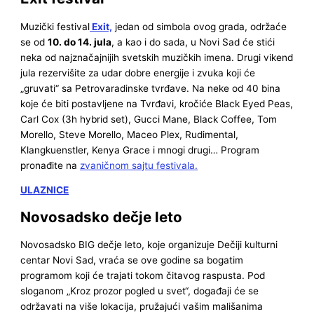
Muzički festival
Exit,
jedan od simbola ovog grada, održaće
se od
10. do 14. jula
, a kao i do sada, u Novi Sad će stići
neka od najznačajnijih svetskih muzičkih imena. Drugi vikend
jula rezervišite za udar dobre energije i zvuka koji će
„gruvati“ sa Petrovaradinske tvrđave. Na neke od 40 bina
koje će biti postavljene na Tvrđavi, kročiće Black Eyed Peas,
Carl Cox (3h hybrid set), Gucci Mane, Black Coffee, Tom
Morello, Steve Morello, Maceo Plex, Rudimental,
Klangkuenstler, Kenya Grace i mnogi drugi… Program
pronađite na
zvaničnom sajtu festivala.
ULAZNICE
Novosadsko dečje leto
Novosadsko BIG dečje leto, koje organizuje Dečiji kulturni
centar Novi Sad, vraća se ove godine sa bogatim
programom koji će trajati tokom čitavog raspusta. Pod
sloganom „Kroz prozor pogled u svet“, događaji će se
održavati na više lokacija, pružajući vašim mališanima