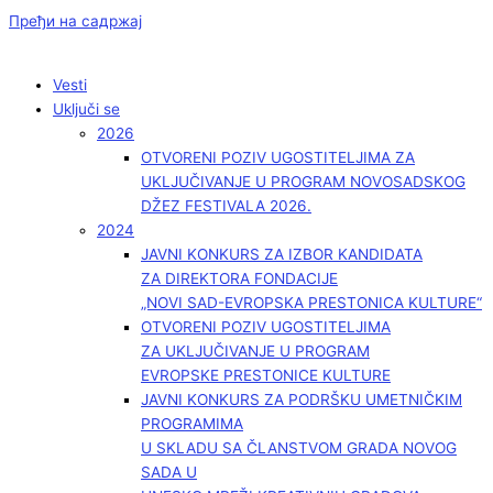
Пређи на садржај
Vesti
Uključi se
2026
OTVORENI POZIV UGOSTITELJIMA ZA
UKLJUČIVANJE U PROGRAM NOVOSADSKOG
DŽEZ FESTIVALA 2026.
2024
JAVNI KONKURS ZA IZBOR KANDIDATA
ZA DIREKTORA FONDACIJE
„NOVI SAD-EVROPSKA PRESTONICA KULTURE“
OTVORENI POZIV UGOSTITELJIMA
ZA UKLJUČIVANJE U PROGRAM
EVROPSKE PRESTONICE KULTURE
JAVNI KONKURS ZA PODRŠKU UMETNIČKIM
PROGRAMIMA
U SKLADU SA ČLANSTVOM GRADA NOVOG
SADA U