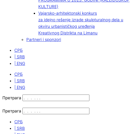
PROGRAMIMA U 2023. GODINI (KALEIDOSKOP
KULTURE)
Vajarsko-arhitektonski konkurs
za idejno rešenje izrade skulpturalnog dela u
okviru urbanističkog uređenja
Kreativnog Distrikta na Limanu
Partneri i sponzori
СРБ
| SRB
| ENG
СРБ
| SRB
| ENG
Претрага
Претрага
СРБ
| SRB