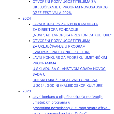
OTVORENI POZIV UGOSTITELJIMA ZA
UKLJUČIVANJE U PROGRAM NOVOSADSKOG
DŽEZ FESTIVALA 2026.
2024
JAVNI KONKURS ZA IZBOR KANDIDATA
ZA DIREKTORA FONDACIJE
„NOVI SAD-EVROPSKA PRESTONICA KULTURE“
OTVORENI POZIV UGOSTITELJIMA
ZA UKLJUČIVANJE U PROGRAM
EVROPSKE PRESTONICE KULTURE
JAVNI KONKURS ZA PODRŠKU UMETNIČKIM
PROGRAMIMA
U SKLADU SA ČLANSTVOM GRADA NOVOG
SADA U
UNESKO MREŽI KREATIVNIH GRADOVA
U 2024. GODINI (KALEIDOSKOP KULTURE)
2023
Javni konkurs u cilju finansiranja realizacije
umetničkih programa u
prostorima nezavisnog kulturnog stvaralaštva u
okviru programskog luka „Doček”