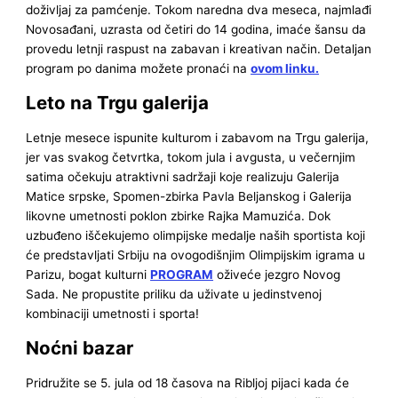
doživljaj za pamćenje. Tokom naredna dva meseca, najmlađi
Novosađani, uzrasta od četiri do 14 godina, imaće šansu da
provedu letnji raspust na zabavan i kreativan način. Detaljan
program po danima možete pronaći na
ovom linku.
Leto na Trgu galerija
Letnje mesece ispunite kulturom i zabavom na Trgu galerija,
jer vas svakog četvrtka, tokom jula i avgusta, u večernjim
satima očekuju atraktivni sadržaji koje realizuju Galerija
Matice srpske, Spomen-zbirka Pavla Beljanskog i Galerija
likovne umetnosti poklon zbirke Rajka Mamuzića. Dok
uzbuđeno iščekujemo olimpijske medalje naših sportista koji
će predstavljati Srbiju na ovogodišnjim Olimpijskim igrama u
Parizu, bogat kulturni
PROGRAM
oživeće jezgro Novog
Sada. Ne propustite priliku da uživate u jedinstvenoj
kombinaciji umetnosti i sporta!
Noćni bazar
Pridružite se 5. jula od 18 časova na Ribljoj pijaci kada će