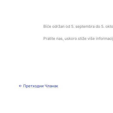
Biće održan od 5. septembra do 5. okto
Pratite nas, uskoro stiže više informac
←
Претходни Чланак