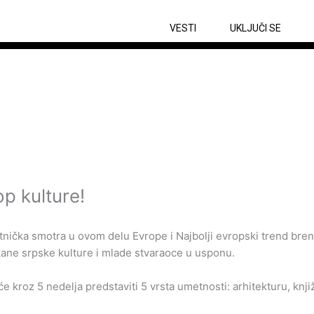
VESTI
UKLJUČI SE
p kulture!
tnička smotra u ovom delu Evrope i Najbolji evropski trend bren
kane srpske kulture i mlade stvaraoce u usponu.
 kroz 5 nedelja predstaviti 5 vrsta umetnosti: arhitekturu, knji