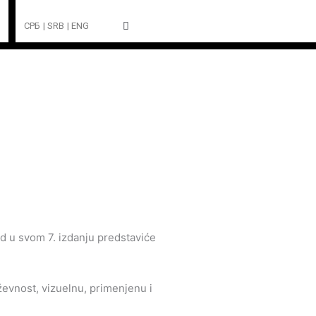
СРБ
| SRB
| ENG
d u svom 7. izdanju predstaviće
ževnost, vizuelnu, primenjenu i