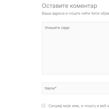
Оставите коментар
Ваша адреса е-поште неће бити обја
Упишите
овде
Name*
Сачувај моје име, е-пошту и веб