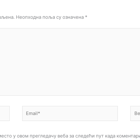
вљена.
Неопходна поља су означена
*
Email*
Веб
мес
 место у овом прегледачу веба за следећи пут када комента