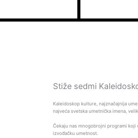
Пређи
на
садржај
Stiže sedmi Kaleidosko
Kaleidoskop kulture, najznačajnija ume
najveća svetska umetnička imena, veli
Čekaju nas mnogobrojni programi koji će
izvođačku umetnost.