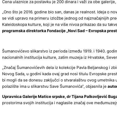
Cena ulaznice za postavku je 200 dinara i važi za obe galerije
„Ono što je 2016. godine bio san, danas je realnost. Ideja o 
se vidi upravo na primeru izložbe jednog od najznačajnijih pr
Kaleidoskopa kulture, koji je na više nivoa prikazao da su takv
programska direktorka Fondacije „Novi Sad – Evropska presto
Šumanovićevo slikarstvo iz perioda između 1919. i 1940. godine
nacionalnih institucija kulture, zatim muzeja iz Hrvatske, Sev
„Značaj Šumanovićevih dela iz kolekcije Pavla Beljanskog i zbi
Novog Sada, u godini kada ovaj grad nosi titulu Evropske prest
bi mogli da se donesu zaključci o stvaralaštvu ovog umetnika
polazište ima u slikarstvu Save Šumanovića”, objasnila je
auto
Upravnica Galerije Matice srpske, dr Tijana Palkovljević Bug
prostorima svojih institucija i naglasile značaj ove međumuzej