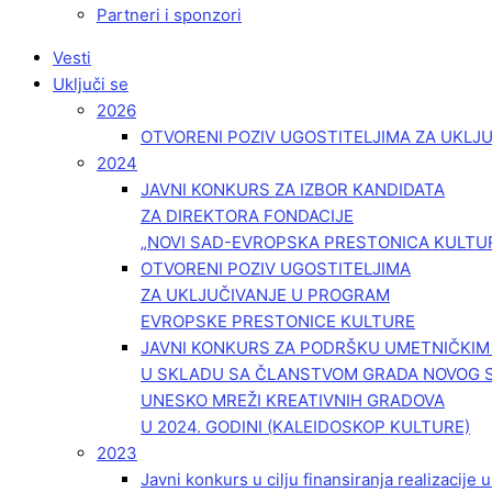
Partneri i sponzori
Vesti
Uključi se
2026
OTVORENI POZIV UGOSTITELJIMA ZA UKLJ
2024
JAVNI KONKURS ZA IZBOR KANDIDATA
ZA DIREKTORA FONDACIJE
„NOVI SAD-EVROPSKA PRESTONICA KULTU
OTVORENI POZIV UGOSTITELJIMA
ZA UKLJUČIVANJE U PROGRAM
EVROPSKE PRESTONICE KULTURE
JAVNI KONKURS ZA PODRŠKU UMETNIČKI
U SKLADU SA ČLANSTVOM GRADA NOVOG 
UNESKO MREŽI KREATIVNIH GRADOVA
U 2024. GODINI (KALEIDOSKOP KULTURE)
2023
Javni konkurs u cilju finansiranja realizacije