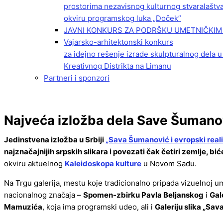
prostorima nezavisnog kulturnog stvaralaštv
okviru programskog luka „Doček”
JAVNI KONKURS ZA PODRŠKU UMETNIČKIM 
Vajarsko-arhitektonski konkurs
za idejno rešenje izrade skulpturalnog dela u
Kreativnog Distrikta na Limanu
Partneri i sponzori
Najveća izložba dela Save Šumano
Jedinstvena izložba u Srbiji
„Sava Šumanović i evropski real
najznačajnijih srpskih slikara i povezati čak četiri zemlje, b
okviru aktuelnog
Kaleidoskopa kulture
u Novom Sadu.
Na Trgu galerija, mestu koje tradicionalno pripada vizuelnoj u
nacionalnog značaja –
Spomen-zbirku Pavla Beljanskog
i
Gal
Mamuzića
, koja ima programski udeo, ali i
Galeriju slika „Sa