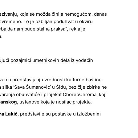
ovezivanju, koja se možda činila nemogućom, danas
tovremeno. To je ozbiljan poduhvat u okviru
eba da nam bude stalna praksa”, rekla je
e.
ujući pozajmici umetnikovih dela iz vodećih
zan u predstavljanju vrednosti kulturne baštine
 slika ‘Sava Šumanović’ u Šidu, bez čije zbirke ne
varanja obuhvatiće i projekat ChoreoChroma, koji
ljanskog
, ustanove koja je nosilac projekta.
na Lakić
, predstavile su postavke u izložbenim