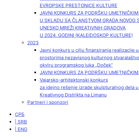
EVROPSKE PRESTONICE KULTURE
JAVNI KONKURS ZA PODRŠKU UMETNIČKI
U SKLADU SA ČLANSTVOM GRADA NOVOG 
UNESKO MREŽI KREATIVNIH GRADOVA
U 2024. GODINI (KALEIDOSKOP KULTURE)
2023
Javni konkurs u cilju finansiranja realizacije
prostorima nezavisnog kulturnog stvaralaštv
okviru programskog luka „Doček”
JAVNI KONKURS ZA PODRŠKU UMETNIČKIM 
Vajarsko-arhitektonski konkurs
za idejno rešenje izrade skulpturalnog dela u
Kreativnog Distrikta na Limanu
Partneri i sponzori
СРБ
| SRB
| ENG