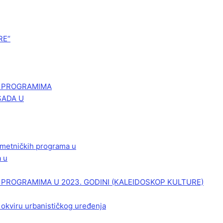
RE“
M PROGRAMIMA
SADA U
 umetničkih programa u
a u
PROGRAMIMA U 2023. GODINI (KALEIDOSKOP KULTURE)
 okviru urbanističkog uređenja