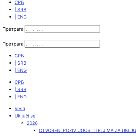
СРБ
| SRB
| ENG
Претрага
Претрага
СРБ
| SRB
| ENG
СРБ
| SRB
| ENG
Vesti
Uključi se
2026
OTVORENI POZIV UGOSTITELJIMA ZA UKLJ