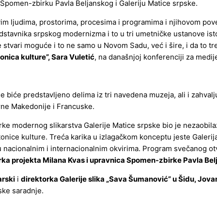
, Spomen-zbirku Pavla Beljanskog i Galeriju Matice srpske.
novim ljudima, prostorima, procesima i programima i njihovom p
edstavnika srpskog modernizma i to u tri umetničke ustanove is
e stvari moguće i to ne samo u Novom Sadu, već i šire, i da to tr
nica kulture”, Sara Vuletić
, na današnjoj konferenciji za medij
 biće predstavljeno delima iz tri navedena muzeja, ali i zahvalj
erne Makedonije i Francuske.
rke modernog slikarstva Galerije Matice srpske bio je nezaobila
onice kulture. Treća karika u izlagačkom konceptu jeste Galerija
 u nacionalnim i internacionalnim okvirima. Program svečanog ot
rka projekta Milana Kvas i upravnica Spomen-zbirke Pavla Be
arski
i
direktorka Galerije slika „Sava Šumanović” u Šidu, Jova
ske saradnje.