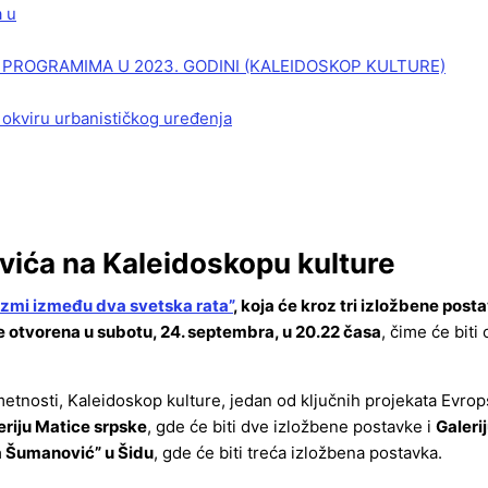
a u
PROGRAMIMA U 2023. GODINI (KALEIDOSKOP KULTURE)
 okviru urbanističkog uređenja
vića na Kaleidoskopu kulture
izmi između dva svetska rata”
, koja će kroz tri izložbene post
iće otvorena u subotu, 24. septembra, u 20.22 časa
, čime će bit
metnosti, Kaleidoskop kulture, jedan od ključnih projekata Evrop
eriju Matice srpske
, gde će biti dve izložbene postavke i
Galeri
va Šumanović” u Šidu
, gde će biti treća izložbena postavka.