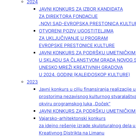
2024
JAVNI KONKURS ZA IZBOR KANDIDATA
ZA DIREKTORA FONDACIJE
„NOVI SAD-EVROPSKA PRESTONICA KULTU
OTVORENI POZIV UGOSTITELJIMA
ZA UKLJUČIVANJE U PROGRAM
EVROPSKE PRESTONICE KULTURE
JAVNI KONKURS ZA PODRŠKU UMETNIČKI
U SKLADU SA ČLANSTVOM GRADA NOVOG 
UNESKO MREŽI KREATIVNIH GRADOVA
U 2024. GODINI (KALEIDOSKOP KULTURE)
2023
Javni konkurs u cilju finansiranja realizacije
prostorima nezavisnog kulturnog stvaralaštv
okviru programskog luka „Doček”
JAVNI KONKURS ZA PODRŠKU UMETNIČKIM 
Vajarsko-arhitektonski konkurs
za idejno rešenje izrade skulpturalnog dela u
Kreativnog Distrikta na Limanu