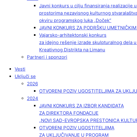
Javni konkurs u cilju finansiranja realizacije
prostorima nezavisnog kulturnog stvaralaštv
okviru programskog luka „Doček”
JAVNI KONKURS ZA PODRŠKU UMETNIČKIM 
Vajarsko-arhitektonski konkurs
za idejno rešenje izrade skulpturalnog dela u
Kreativnog Distrikta na Limanu
Partneri i sponzori
Vesti
Uključi se
2026
OTVORENI POZIV UGOSTITELJIMA ZA UKLJ
2024
JAVNI KONKURS ZA IZBOR KANDIDATA
ZA DIREKTORA FONDACIJE
„NOVI SAD-EVROPSKA PRESTONICA KULTU
OTVORENI POZIV UGOSTITELJIMA
ZA UKLJUČIVANJE U PROGRAM