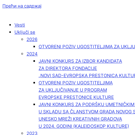
Пређи на садржај
Vesti
Uključi se
2026
OTVORENI POZIV UGOSTITELJIMA ZA UKLJ
2024
JAVNI KONKURS ZA IZBOR KANDIDATA
ZA DIREKTORA FONDACIJE
„NOVI SAD-EVROPSKA PRESTONICA KULTU
OTVORENI POZIV UGOSTITELJIMA
ZA UKLJUČIVANJE U PROGRAM
EVROPSKE PRESTONICE KULTURE
JAVNI KONKURS ZA PODRŠKU UMETNIČKI
U SKLADU SA ČLANSTVOM GRADA NOVOG 
UNESKO MREŽI KREATIVNIH GRADOVA
U 2024. GODINI (KALEIDOSKOP KULTURE)
2023