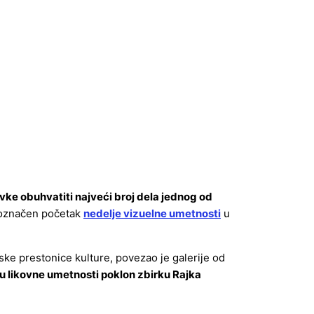
avke obuhvatiti najveći broj dela jednog od
i označen početak
nedelje vizuelne umetnosti
u
ske prestonice kulture, povezao je galerije od
ju likovne umetnosti poklon zbirku Rajka