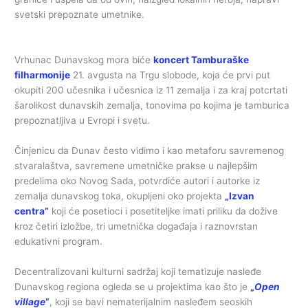
svetski prepoznate umetnike.
Vrhunac Dunavskog mora biće
koncert Tamburaške
filharmonije
21. avgusta na Trgu slobode, koja će prvi put
okupiti 200 učesnika i učesnica iz 11 zemalja i za kraj potcrtati
šarolikost dunavskih zemalja, tonovima po kojima je tamburica
prepoznatljiva u Evropi i svetu.
Činjenicu da Dunav često vidimo i kao metaforu savremenog
stvaralaštva, savremene umetničke prakse u najlepšim
predelima oko Novog Sada, potvrdiće autori i autorke iz
zemalja dunavskog toka, okupljeni oko projekta
„Izvan
centra”
koji će posetioci i posetiteljke imati priliku da dožive
kroz četiri izložbe, tri umetnička događaja i raznovrstan
edukativni program.
Decentralizovani kulturni sadržaj koji tematizuje nasleđe
Dunavskog regiona ogleda se u projektima kao što je
„
Open
village
”
, koji se bavi nematerijalnim nasleđem seoskih