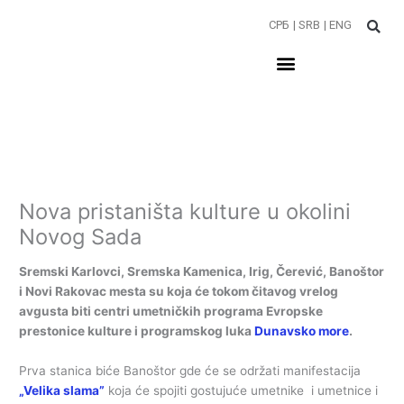
Пређи
СРБ
| SRB
| ENG
на
садржај
Nova pristaništa kulture u okolini
Novog Sada
Sremski Karlovci, Sremska Kamenica, Irig, Čerević, Banoštor
i Novi Rakovac mesta su koja će tokom čitavog vrelog
avgusta biti centri umetničkih programa Evropske
prestonice kulture i programskog luka
Dunavsko more
.
Prva stanica biće Banoštor gde će se održati manifestacija
„Velika slama”
koja će spojiti gostujuće umetnike i umetnice i