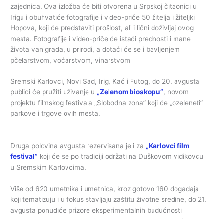
zajednica. Ova izložba će biti otvorena u Srpskoj čitaonici u
Irigu i obuhvatiće fotografije i video-priče 50 žitelja i žiteljki
Hopova, koji će predstaviti prošlost, ali i lični doživljaj ovog
mesta. Fotografije i video-priče će istaći prednosti i mane
života van grada, u prirodi, a dotaći će se i bavljenjem
pčelarstvom, voćarstvom, vinarstvom.
Sremski Karlovci, Novi Sad, Irig, Kać i Futog, do 20. avgusta
publici će pružiti uživanje u
„Zelenom bioskopu”
, novom
projektu filmskog festivala „Slobodna zona” koji će „ozeleneti”
parkove i trgove ovih mesta.
Druga polovina avgusta rezervisana je i za
„Karlovci film
festival”
koji će se po tradiciji održati na Duškovom vidikovcu
u Sremskim Karlovcima.
Više od 620 umetnika i umetnica, kroz gotovo 160 događaja
koji tematizuju i u fokus stavljaju zaštitu životne sredine, do 21.
avgusta ponudiće prizore eksperimentalnih budućnosti