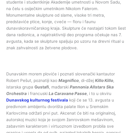
studente i studentkinje Akademije umetnosti u Novom Sadu,
na čelu s osiječkim umetnikom Nikolom Falerom.
Monumentalne skulpture od slame, visoke tri metra,
predstaviće ptice, konje, cveće — floru i faunu
dunavskoravničarskog kraja. Skulpture će nastajati tokom šest
dana radionica, a najatraktivniji deo programa očekuje nas 7.
avgusta, kada se skulpture spaljuju po uzoru na drevni ritual u
znak zahvalnosti za žetvene plodove.
Dunavskim morem ploviće i poznati slovenački kantautor
Robert Pešut, poznatiji kao
Magnifico
, di-džej
Killo Killo
,
istarska grupa
Gustafi
, mađarski
Pannonia Allstars Ska
Orchestra
i francuski
La Caravane Passe
, i to u okviru
Dunavskog kulturnog festivala
koji će se 13. avgusta u
predivnom ambijentu dvorišta palate Ilion u Sremskim
Karlovcima održati prvi put. Akcenat će biti na originalnoj,
autorskoj muzici koja je svojom žanrovskom mešavinom,
zabavnim karakterom i virtuoznom izvedbom probila sve
granice i uspela da od ovih, naizgled lokalnih heroja, napravi