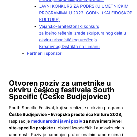
JAVNI KONKURS ZA PODRŠKU UMETNIČKIM
PROGRAMIMA U 2023. GODINI (KALEIDOSKOP
KULTURE)
Vajarsko-arhitektonski konkurs
za idejno rešenje izrade skulpturalnog dela u
okviru urbanističkog uređenja
Kreativnog Distrikta na Limanu
Partneri i sponzori
Otvoren poziv za umetnike u
okviru češkog festivala South
Specific (Češke Budjejovice)
South Specific Festival, koji se realizuje u okviru programa
Češke Budjejovice – Evropska prestonica kulture 2028
,
raspisao je
međunarodni javni poziv
za nove imerzivne i
site-specific projekte
u oblasti izvođačkih i audiovizuelnih
umetnosti. Poziv je namenjen profesionalnim umetnicima i