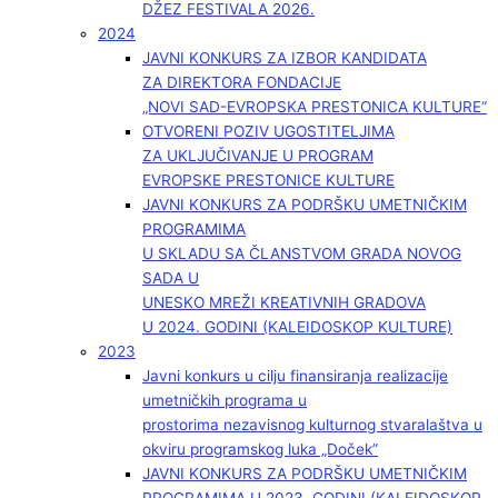
DŽEZ FESTIVALA 2026.
2024
JAVNI KONKURS ZA IZBOR KANDIDATA
ZA DIREKTORA FONDACIJE
„NOVI SAD-EVROPSKA PRESTONICA KULTURE“
OTVORENI POZIV UGOSTITELJIMA
ZA UKLJUČIVANJE U PROGRAM
EVROPSKE PRESTONICE KULTURE
JAVNI KONKURS ZA PODRŠKU UMETNIČKIM
PROGRAMIMA
U SKLADU SA ČLANSTVOM GRADA NOVOG
SADA U
UNESKO MREŽI KREATIVNIH GRADOVA
U 2024. GODINI (KALEIDOSKOP KULTURE)
2023
Javni konkurs u cilju finansiranja realizacije
umetničkih programa u
prostorima nezavisnog kulturnog stvaralaštva u
okviru programskog luka „Doček”
JAVNI KONKURS ZA PODRŠKU UMETNIČKIM