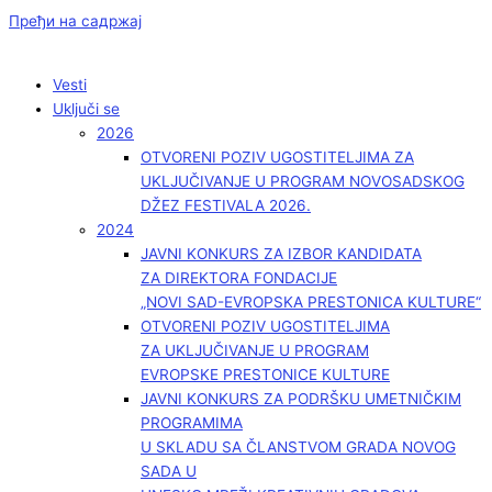
Пређи на садржај
Vesti
Uključi se
2026
OTVORENI POZIV UGOSTITELJIMA ZA
UKLJUČIVANJE U PROGRAM NOVOSADSKOG
DŽEZ FESTIVALA 2026.
2024
JAVNI KONKURS ZA IZBOR KANDIDATA
ZA DIREKTORA FONDACIJE
„NOVI SAD-EVROPSKA PRESTONICA KULTURE“
OTVORENI POZIV UGOSTITELJIMA
ZA UKLJUČIVANJE U PROGRAM
EVROPSKE PRESTONICE KULTURE
JAVNI KONKURS ZA PODRŠKU UMETNIČKIM
PROGRAMIMA
U SKLADU SA ČLANSTVOM GRADA NOVOG
SADA U