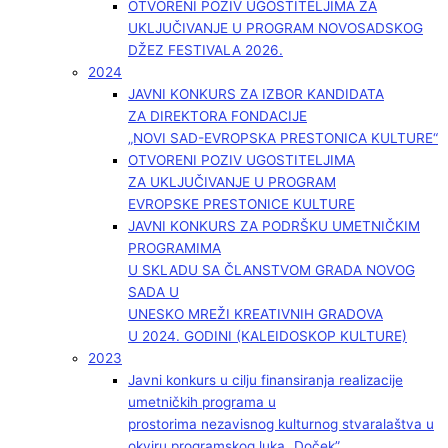
OTVORENI POZIV UGOSTITELJIMA ZA
UKLJUČIVANJE U PROGRAM NOVOSADSKOG
DŽEZ FESTIVALA 2026.
2024
JAVNI KONKURS ZA IZBOR KANDIDATA
ZA DIREKTORA FONDACIJE
„NOVI SAD-EVROPSKA PRESTONICA KULTURE“
OTVORENI POZIV UGOSTITELJIMA
ZA UKLJUČIVANJE U PROGRAM
EVROPSKE PRESTONICE KULTURE
JAVNI KONKURS ZA PODRŠKU UMETNIČKIM
PROGRAMIMA
U SKLADU SA ČLANSTVOM GRADA NOVOG
SADA U
UNESKO MREŽI KREATIVNIH GRADOVA
U 2024. GODINI (KALEIDOSKOP KULTURE)
2023
Javni konkurs u cilju finansiranja realizacije
umetničkih programa u
prostorima nezavisnog kulturnog stvaralaštva u
okviru programskog luka „Doček”