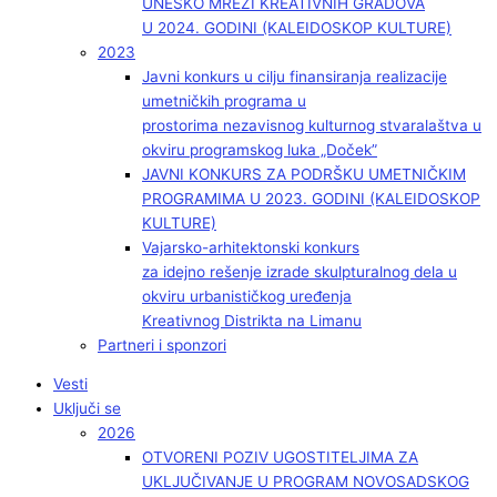
UNESKO MREŽI KREATIVNIH GRADOVA
U 2024. GODINI (KALEIDOSKOP KULTURE)
2023
Javni konkurs u cilju finansiranja realizacije
umetničkih programa u
prostorima nezavisnog kulturnog stvaralaštva u
okviru programskog luka „Doček”
JAVNI KONKURS ZA PODRŠKU UMETNIČKIM
PROGRAMIMA U 2023. GODINI (KALEIDOSKOP
KULTURE)
Vajarsko-arhitektonski konkurs
za idejno rešenje izrade skulpturalnog dela u
okviru urbanističkog uređenja
Kreativnog Distrikta na Limanu
Partneri i sponzori
Vesti
Uključi se
2026
OTVORENI POZIV UGOSTITELJIMA ZA
UKLJUČIVANJE U PROGRAM NOVOSADSKOG