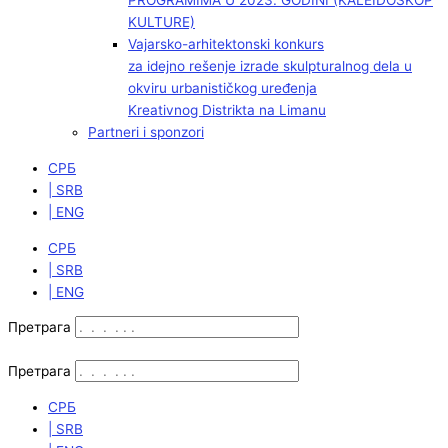
PROGRAMIMA U 2023. GODINI (KALEIDOSKOP
KULTURE)
Vajarsko-arhitektonski konkurs
za idejno rešenje izrade skulpturalnog dela u
okviru urbanističkog uređenja
Kreativnog Distrikta na Limanu
Partneri i sponzori
СРБ
| SRB
| ENG
СРБ
| SRB
| ENG
Претрага
Претрага
СРБ
| SRB