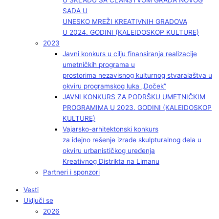
U SKLADU SA ČLANSTVOM GRADA NOVOG
SADA U
UNESKO MREŽI KREATIVNIH GRADOVA
U 2024. GODINI (KALEIDOSKOP KULTURE)
2023
Javni konkurs u cilju finansiranja realizacije
umetničkih programa u
prostorima nezavisnog kulturnog stvaralaštva u
okviru programskog luka „Doček”
JAVNI KONKURS ZA PODRŠKU UMETNIČKIM
PROGRAMIMA U 2023. GODINI (KALEIDOSKOP
KULTURE)
Vajarsko-arhitektonski konkurs
za idejno rešenje izrade skulpturalnog dela u
okviru urbanističkog uređenja
Kreativnog Distrikta na Limanu
Partneri i sponzori
Vesti
Uključi se
2026