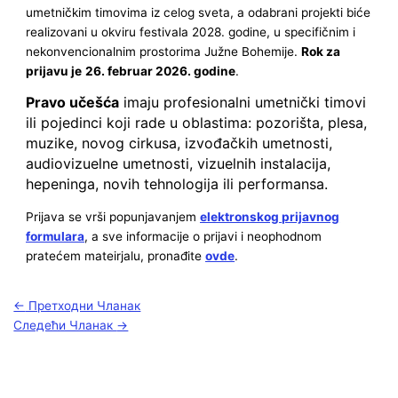
umetničkim timovima iz celog sveta, a odabrani projekti biće
realizovani u okviru festivala 2028. godine, u specifičnim i
nekonvencionalnim prostorima Južne Bohemije.
Rok za
prijavu je
26. februar 2026. godine
.
Pravo učešća
imaju profesionalni umetnički timovi
ili pojedinci koji rade u oblastima: pozorišta, plesa,
muzike, novog cirkusa, izvođačkih umetnosti,
audiovizuelne umetnosti, vizuelnih instalacija,
hepeninga, novih tehnologija ili performansa.
Prijava se vrši popunjavanjem
elektronskog prijavnog
formulara
, a sve informacije o prijavi i neophodnom
pratećem mateirjalu, pronađite
ovde
.
←
Претходни Чланак
Следећи Чланак
→