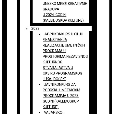
UNESKO MREŽI KREATIVNIH
GRADOVA
U 2024. GODINI
(KALEIDOSKOP KULTURE)
2023
JAVNI KONKURS U CILJU
FINANSIRANJA
REALIZACIJE UMETNIČKIH
PROGRAMA U
PROSTORIMA NEZAVISNOG
KULTURNOG
STVARALAŠTVA U
OKVIRU PROGRAMSKOG
LUKA „DOČEK”
JAVNI KONKURS ZA
PODRŠKU UMETNIČKIM
PROGRAMIMA U 2023.
GODINI (KALEIDOSKOP
KULTURE)
VAJARSKO-