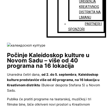
UREĐENJA
KREATIVNOG
DISTRIKTA NA
LIMANU
PARTNERI I
SPONZORI
Počinje Kaleidoskop kulture u
Novom Sadu – više od 40
programa na 16 lokacija
Unaredna četiri dana,
od 2. do 5. septembra
,
Kaleidoskop
kulture predstaviće više od 40 programa, na 16 lokacija u
Kreativnom distriktu
(Bulevar despota Stefana 5) u Novom
Sadu.
Publika će pratiti programe na teatarskoj, muzičkoj i tri
filmske bine, biće otkriveni novi prostori u Kreativnom