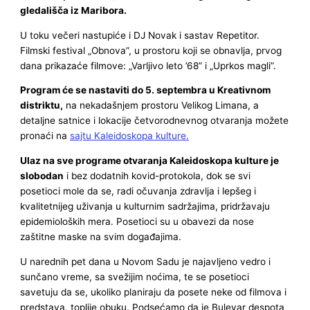
gledališča iz Maribora.
U toku večeri nastupiće i DJ Novak i sastav Repetitor.
Filmski festival „Obnova”, u prostoru koji se obnavlja, prvog
dana prikazaće filmove: „Varljivo leto ’68” i „Uprkos magli”.
Program će se nastaviti do 5. septembra u Kreativnom
distriktu,
na nekadašnjem prostoru Velikog Limana, a
detaljne satnice i lokacije četvorodnevnog otvaranja možete
pronaći na
sajtu Kaleidoskopa kulture.
Ulaz na sve programe otvaranja Kaleidoskopa kulture je
slobodan
i bez dodatnih kovid-protokola, dok se svi
posetioci mole da se, radi očuvanja zdravlja i lepšeg i
kvalitetnijeg uživanja u kulturnim sadržajima, pridržavaju
epidemioloških mera. Posetioci su u obavezi da nose
zaštitne maske na svim događajima.
U narednih pet dana u Novom Sadu je najavljeno vedro i
sunčano vreme, sa svežijim noćima, te se posetioci
savetuju da se, ukoliko planiraju da posete neke od filmova i
predstava, toplije obuku. Podsećamo da je Bulevar despota