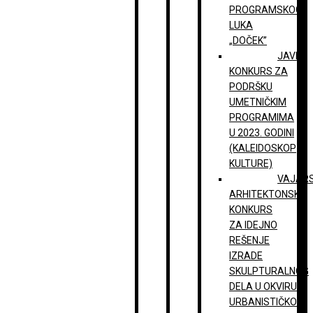
PROGRAMSKOG
LUKA
„DOČEK”
JAVNI
KONKURS ZA
PODRŠKU
UMETNIČKIM
PROGRAMIMA
U 2023. GODINI
(KALEIDOSKOP
KULTURE)
VAJAR
ARHITEKTONSKI
KONKURS
ZA IDEJNO
REŠENJE
IZRADE
SKULPTURALNOG
DELA U OKVIRU
URBANISTIČKOG