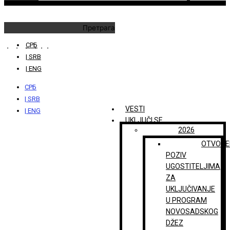
Претрага
СРБ
| SRB
| ENG
СРБ
| SRB
VESTI
| ENG
UKLJUČI SE
2026
OTVORE
POZIV
UGOSTITELJIMA
ZA
UKLJUČIVANJE
U PROGRAM
NOVOSADSKOG
DŽEZ