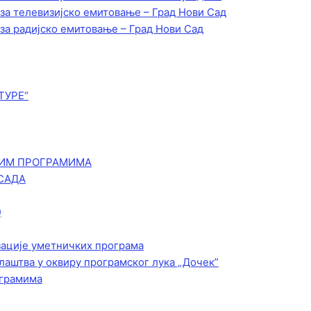
 за телевизијско емитовање – Град Нови Сад
 за радијско емитовање – Град Нови Сад
ТУРЕ“
КИМ ПРОГРАМИМА
САДА
)
зације уметничких програма
лаштва у оквиру програмског лука „Дочек”
ограмима