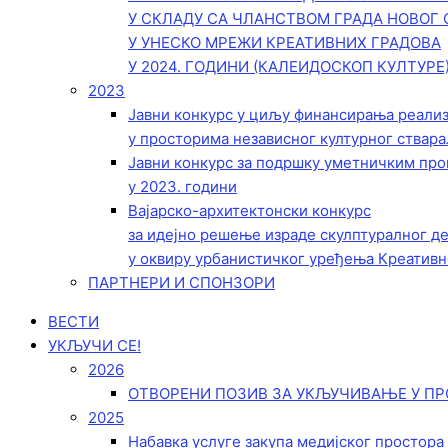
У СКЛАДУ СА ЧЛАНСТВОМ ГРАДА НОВОГ 
У УНЕСКО МРЕЖИ КРЕАТИВНИХ ГРАДОВА
У 2024. ГОДИНИ (КАЛЕИДОСКОП КУЛТУРЕ
2023
Јавни конкурс у циљу финансирања реали
у просторима независног културног ствара
Јавни конкурс за подршку уметничким пр
у 2023. години
Вајарско-архитектонски конкурс
за идејно решење израде скулптуралног д
у оквиру урбанистичког уређења Креативн
ПАРТНЕРИ И СПОНЗОРИ
ВЕСТИ
УКЉУЧИ СЕ!
2026
ОТВОРЕНИ ПОЗИВ ЗА УКЉУЧИВАЊЕ У ПР
2025
Набавка услуге закупа медијског простора