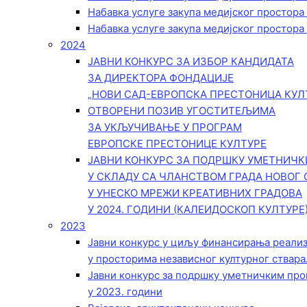
Набавка услуге закупа медијског простора
Набавка услуге закупа медијског простора
2024
ЈАВНИ КОНКУРС ЗА ИЗБОР КАНДИДАТА
ЗА ДИРЕКТОРА ФОНДАЦИЈЕ
„НОВИ САД-ЕВРОПСКА ПРЕСТОНИЦА КУЛ
ОТВОРЕНИ ПОЗИВ УГОСТИТЕЉИМА
ЗА УКЉУЧИВАЊЕ У ПРОГРАМ
ЕВРОПСКЕ ПРЕСТОНИЦЕ КУЛТУРЕ
ЈАВНИ КОНКУРС ЗА ПОДРШКУ УМЕТНИЧ
У СКЛАДУ СА ЧЛАНСТВОМ ГРАДА НОВОГ 
У УНЕСКО МРЕЖИ КРЕАТИВНИХ ГРАДОВА
У 2024. ГОДИНИ (КАЛЕИДОСКОП КУЛТУРЕ
2023
Јавни конкурс у циљу финансирања реали
у просторима независног културног ствара
Јавни конкурс за подршку уметничким пр
у 2023. години