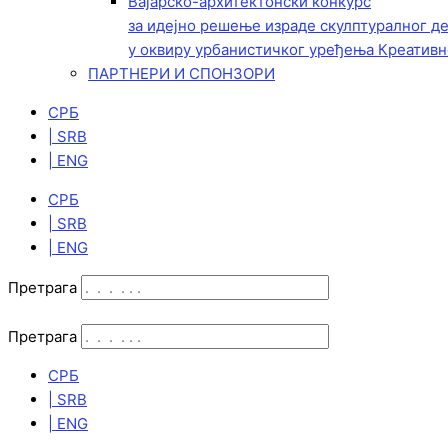
Вајарско-архитектонски конкурс
за идејно решење израде скулптуралног д
у оквиру урбанистичког уређења Креативн
ПАРТНЕРИ И СПОНЗОРИ
СРБ
| SRB
| ENG
СРБ
| SRB
| ENG
Претрага
Претрага
СРБ
| SRB
| ENG