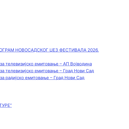
ОГРАМ НОВОСАДСКОГ ЏЕЗ ФЕСТИВАЛА 2026.
 за телевизијско емитовање – АП Војводинa
 за телевизијско емитовање – Град Нови Сад
 за радијско емитовање – Град Нови Сад
ТУРЕ“