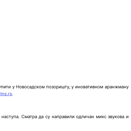
упити у Новосадском позоришту, у иновативном аранжману
itns.rs
.
 наступа. Сматра да су направили одличан микс звукова и