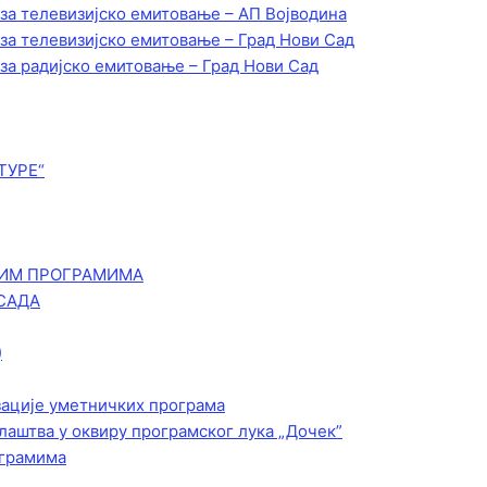
 за телевизијско емитовање – АП Војводинa
 за телевизијско емитовање – Град Нови Сад
 за радијско емитовање – Град Нови Сад
ТУРЕ“
КИМ ПРОГРАМИМА
САДА
)
зације уметничких програма
лаштва у оквиру програмског лука „Дочек”
ограмима