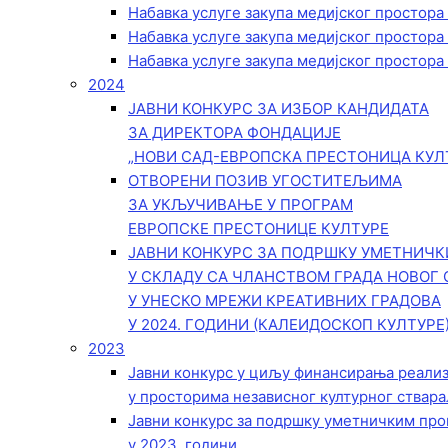
Набавка услуге закупа медијског простора
Набавка услуге закупа медијског простора
Набавка услуге закупа медијског простора
2024
ЈАВНИ КОНКУРС ЗА ИЗБОР КАНДИДАТА
ЗА ДИРЕКТОРА ФОНДАЦИЈЕ
„НОВИ САД-ЕВРОПСКА ПРЕСТОНИЦА КУЛ
ОТВОРЕНИ ПОЗИВ УГОСТИТЕЉИМА
ЗА УКЉУЧИВАЊЕ У ПРОГРАМ
ЕВРОПСКЕ ПРЕСТОНИЦЕ КУЛТУРЕ
ЈАВНИ КОНКУРС ЗА ПОДРШКУ УМЕТНИЧ
У СКЛАДУ СА ЧЛАНСТВОМ ГРАДА НОВОГ 
У УНЕСКО МРЕЖИ КРЕАТИВНИХ ГРАДОВА
У 2024. ГОДИНИ (КАЛЕИДОСКОП КУЛТУРЕ
2023
Јавни конкурс у циљу финансирања реали
у просторима независног културног ствара
Јавни конкурс за подршку уметничким пр
у 2023. години