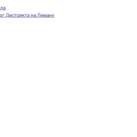
ела
ог Дистрикта на Лиману