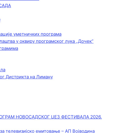
САДА
)
зације уметничких програма
лаштва у оквиру програмског лука „Дочек”
ограмима
ела
ог Дистрикта на Лиману
ОГРАМ НОВОСАДСКОГ ЏЕЗ ФЕСТИВАЛА 2026.
 за телевизијско емитовање – АП Војводинa