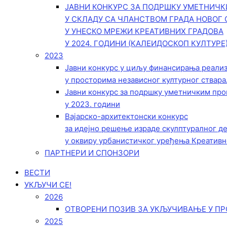
ЈАВНИ КОНКУРС ЗА ПОДРШКУ УМЕТНИЧ
У СКЛАДУ СА ЧЛАНСТВОМ ГРАДА НОВОГ 
У УНЕСКО МРЕЖИ КРЕАТИВНИХ ГРАДОВА
У 2024. ГОДИНИ (КАЛЕИДОСКОП КУЛТУРЕ
2023
Јавни конкурс у циљу финансирања реали
у просторима независног културног ствара
Јавни конкурс за подршку уметничким пр
у 2023. години
Вајарско-архитектонски конкурс
за идејно решење израде скулптуралног д
у оквиру урбанистичког уређења Креативн
ПАРТНЕРИ И СПОНЗОРИ
ВЕСТИ
УКЉУЧИ СЕ!
2026
ОТВОРЕНИ ПОЗИВ ЗА УКЉУЧИВАЊЕ У ПР
2025