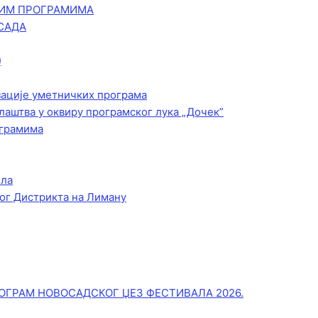
КИМ ПРОГРАМИМА
САДА
)
зације уметничких програма
лаштва у оквиру програмског лука „Дочек”
ограмима
ела
ог Дистрикта на Лиману
ОГРАМ НОВОСАДСКОГ ЏЕЗ ФЕСТИВАЛА 2026.