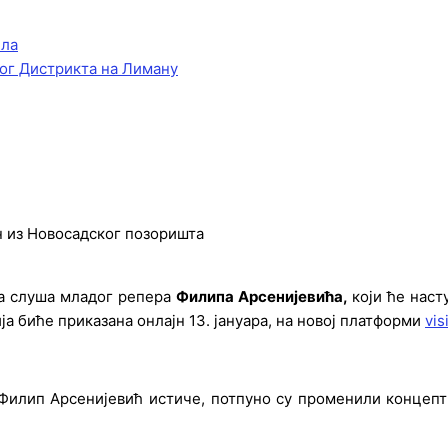
ела
ог Дистрикта на Лиману
јн из Новосадског позоришта
да слуша младог репера
Филипа Арсенијевића,
који ће наст
ија биће приказана онлајн 13. јануара, на новој платформи
vis
Филип Арсенијевић истиче, потпуно су променили концепт