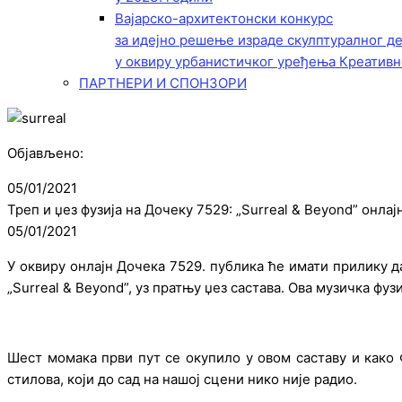
Вајарско-архитектонски конкурс
за идејно решење израде скулптуралног д
у оквиру урбанистичког уређења Креативн
ПАРТНЕРИ И СПОНЗОРИ
Објављено:
05/01/2021
Треп и џез фузија на Дочеку 7529: „Surreal & Beyond” онла
05/01/2021
У оквиру онлајн Дочека 7529. публика ће имати прилику 
„Surreal & Beyond”, уз пратњу џез састава. Ова музичка фуз
Шест момака први пут се окупило у овом саставу и како 
стилова, који до сад на нашој сцени нико није радио.