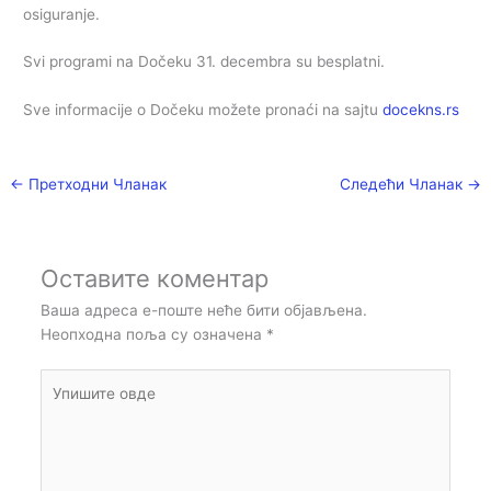
osiguranje.
Svi programi na Dočeku 31. decembra su besplatni.
Sve informacije o Dočeku možete pronaći na sajtu
docekns.rs
←
Претходни Чланак
Следећи Чланак
→
Оставите коментар
Ваша адреса е-поште неће бити објављена.
Неопходна поља су означена
*
Упишите
овде