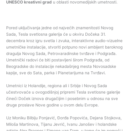
UNESCO kreativni grad
u oblasti novomedijskih umetnosti.
Pored uključivanja jedne od najvećih znamenitosti Novog
Sada, Tesla svetlosna galerija će u okviru Dočeka 31.
decembra kroz igru svetla i zvuka, interaktivne audio-vizuelne
umetničke instalacije, stvoriti potpuno novi ambijent baroknog
dragulja Novog Sada, Petrovaradinske tvrđave i Podgrađa.
Umetnički radovi će biti postavljeni širom Podgrađa, od
Beogradske do instalacije nekadašnjeg mesta Novosadske
kapije, sve do Sata, parka i Planetarijuma na Tvrđavi.
Umetnici iz Holandije, regiona ali i Srbije i Novog Sada
učestvovaće u ovogodišnjoj pripremi Tesla svetlosne galerije
čineći Doček iznova drugačijim i posebnim u odnosu na sve
druge proslave Nove godine u ovom delu Evrope.
Uz Moniku Bilbiju Ponjavić, Đorđa Popovića, Dejana Stojkova,
Miloša Martinova, Tijanu Jevrić, Ivanu Janošev i holandske
artiste Alex Prooper i Simone van Dam, u tome će im pomoći i