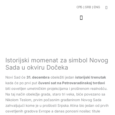
Пређи
СРБ
| SRB
| ENG
на
садржај
Istorijski momenat za simbol Novog
Sada u okviru Dočeka
Novi Sad će
31. decembra
obeležiti jedan
istorijski trenutak
kada će po prvi put
čuveni sat na Petrovaradinskoj tvrđavi
biti osvetljen umetničkim projekcijama i proširenom realnošću.
Na taj način obeležje grada, staro tri veka, biće povezano sa
Nikolom Teslom, prvim počasnim građaninom Novog Sada
zahvaljujući kome je u prošlosti Srpska Atina bio jedan od prvih
osvetljenih gradova Evrope a danas ponosni nosilac titule