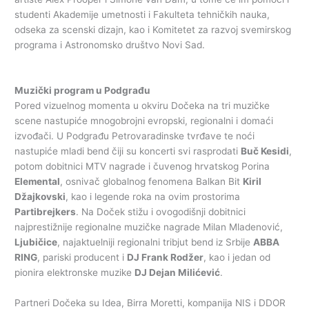
studenti Akademije umetnosti i Fakulteta tehničkih nauka,
odseka za scenski dizajn, kao i Komitetet za razvoj svemirskog
programa i Astronomsko društvo Novi Sad.
Muzički program u Podgrađu
Pored vizuelnog momenta u okviru Dočeka na tri muzičke
scene nastupiće mnogobrojni evropski, regionalni i domaći
izvođači. U Podgrađu Petrovaradinske tvrđave te noći
nastupiće mladi bend čiji su koncerti svi rasprodati
Buč Kesidi
,
potom dobitnici MTV nagrade i čuvenog hrvatskog Porina
Elemental
, osnivač globalnog fenomena Balkan Bit
Kiril
Džajkovski
, kao i legende roka na ovim prostorima
Partibrejkers
. Na Doček stižu i ovogodišnji dobitnici
najprestižnije regionalne muzičke nagrade Milan Mladenović,
Ljubičice
, najaktuelniji regionalni tribjut bend iz Srbije
ABBA
RING
, pariski producent i
DJ Frank Rodžer
, kao i jedan od
pionira elektronske muzike
DJ Dejan Milićević
.
Partneri Dočeka su Idea, Birra Moretti, kompanija NIS i DDOR