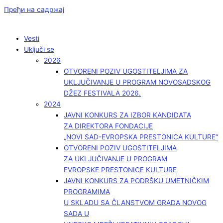
Пређи на садржај
Vesti
Uključi se
2026
OTVORENI POZIV UGOSTITELJIMA ZA
UKLJUČIVANJE U PROGRAM NOVOSADSKOG
DŽEZ FESTIVALA 2026.
2024
JAVNI KONKURS ZA IZBOR KANDIDATA
ZA DIREKTORA FONDACIJE
„NOVI SAD-EVROPSKA PRESTONICA KULTURE“
OTVORENI POZIV UGOSTITELJIMA
ZA UKLJUČIVANJE U PROGRAM
EVROPSKE PRESTONICE KULTURE
JAVNI KONKURS ZA PODRŠKU UMETNIČKIM
PROGRAMIMA
U SKLADU SA ČLANSTVOM GRADA NOVOG
SADA U