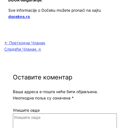
DDOR osiguranje.
Sve informacije o Dočeku možete pronaći na sajtu
docekns.rs
←
Претходни Чланак
Следећи Чланак
→
Оставите коментар
Ваша адреса е-поште неће бити објављена.
Неопходна поља су означена
*
Упишите овде