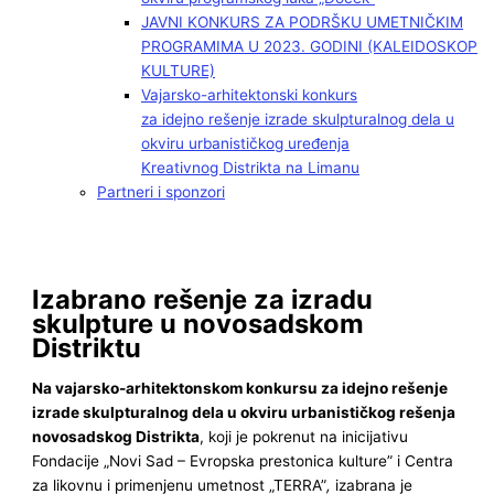
JAVNI KONKURS ZA PODRŠKU UMETNIČKIM
PROGRAMIMA U 2023. GODINI (KALEIDOSKOP
KULTURE)
Vajarsko-arhitektonski konkurs
za idejno rešenje izrade skulpturalnog dela u
okviru urbanističkog uređenja
Kreativnog Distrikta na Limanu
Partneri i sponzori
Izabrano rešenje za izradu
skulpture u novosadskom
Distriktu
Na vajarsko-arhitektonskom konkursu za idejno rešenje
izrade skulpturalnog dela u okviru urbanističkog rešenja
novosadskog Distrikta
, koji je pokrenut na inicijativu
Fondacije „Novi Sad – Evropska prestonica kulture” i Centra
za likovnu i primenjenu umetnost „TERRA”
,
izabrana je