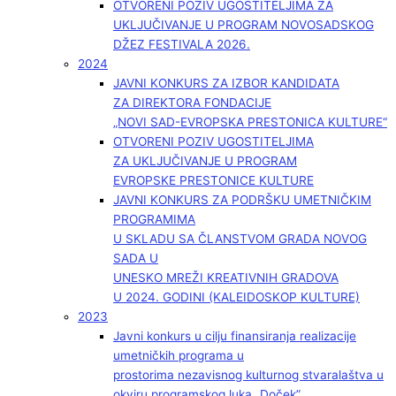
OTVORENI POZIV UGOSTITELJIMA ZA
UKLJUČIVANJE U PROGRAM NOVOSADSKOG
DŽEZ FESTIVALA 2026.
2024
JAVNI KONKURS ZA IZBOR KANDIDATA
ZA DIREKTORA FONDACIJE
„NOVI SAD-EVROPSKA PRESTONICA KULTURE“
OTVORENI POZIV UGOSTITELJIMA
ZA UKLJUČIVANJE U PROGRAM
EVROPSKE PRESTONICE KULTURE
JAVNI KONKURS ZA PODRŠKU UMETNIČKIM
PROGRAMIMA
U SKLADU SA ČLANSTVOM GRADA NOVOG
SADA U
UNESKO MREŽI KREATIVNIH GRADOVA
U 2024. GODINI (KALEIDOSKOP KULTURE)
2023
Javni konkurs u cilju finansiranja realizacije
umetničkih programa u
prostorima nezavisnog kulturnog stvaralaštva u
okviru programskog luka „Doček”