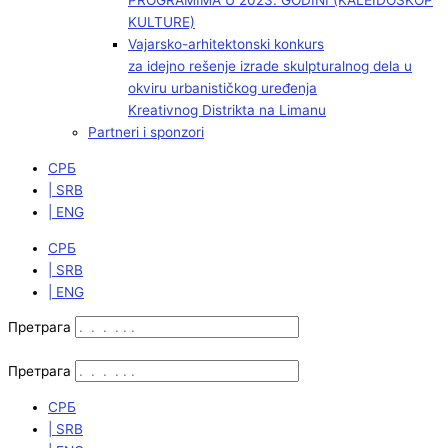
PROGRAMIMA U 2023. GODINI (KALEIDOSKOP
KULTURE)
Vajarsko-arhitektonski konkurs
za idejno rešenje izrade skulpturalnog dela u
okviru urbanističkog uređenja
Kreativnog Distrikta na Limanu
Partneri i sponzori
СРБ
| SRB
| ENG
СРБ
| SRB
| ENG
Претрага
Претрага
СРБ
| SRB