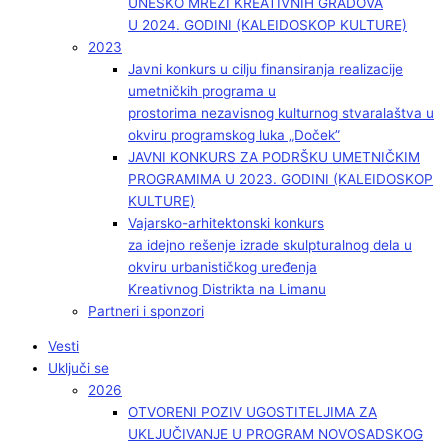
UNESKO MREŽI KREATIVNIH GRADOVA
U 2024. GODINI (KALEIDOSKOP KULTURE)
2023
Javni konkurs u cilju finansiranja realizacije
umetničkih programa u
prostorima nezavisnog kulturnog stvaralaštva u
okviru programskog luka „Doček”
JAVNI KONKURS ZA PODRŠKU UMETNIČKIM
PROGRAMIMA U 2023. GODINI (KALEIDOSKOP
KULTURE)
Vajarsko-arhitektonski konkurs
za idejno rešenje izrade skulpturalnog dela u
okviru urbanističkog uređenja
Kreativnog Distrikta na Limanu
Partneri i sponzori
Vesti
Uključi se
2026
OTVORENI POZIV UGOSTITELJIMA ZA
UKLJUČIVANJE U PROGRAM NOVOSADSKOG