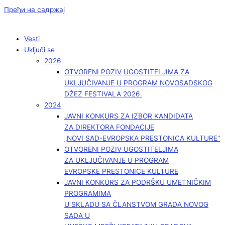
Пређи на садржај
Vesti
Uključi se
2026
OTVORENI POZIV UGOSTITELJIMA ZA
UKLJUČIVANJE U PROGRAM NOVOSADSKOG
DŽEZ FESTIVALA 2026.
2024
JAVNI KONKURS ZA IZBOR KANDIDATA
ZA DIREKTORA FONDACIJE
„NOVI SAD-EVROPSKA PRESTONICA KULTURE“
OTVORENI POZIV UGOSTITELJIMA
ZA UKLJUČIVANJE U PROGRAM
EVROPSKE PRESTONICE KULTURE
JAVNI KONKURS ZA PODRŠKU UMETNIČKIM
PROGRAMIMA
U SKLADU SA ČLANSTVOM GRADA NOVOG
SADA U