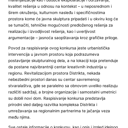
kvalitet rešenja u odnosu na kontekst – u neposrednom i
širem okruženju, kulturnom nasleđu i specifičnostima
prostora kome će javna skulptura pripadati i u okviru kog će
se tumačiti, tehničke mogućnosti predloženog rešenja za
realizaciju i izvodljivost rešenja, kao i uverljivost
argumentacije – jasnoća saopštavanja kroz grafičke priloge.
Povod za raspisivanje ovog konkursa jeste urbanistička
intervencija u javnom prostoru koja podrazumeva
postavljanje skulpturalnog dela, a na lokaciji koja pretenduje
da postane najvibrantniji centar kreativnih industrija u
regionu. Revitalizacijom prostora Distrikta, nekada
nebezbedni prostori danas su centar savremenog
stvaralaštva, gde se paralelno sa obnovom uveliko realizuju
različiti sadržaji, a brojne organizacije i samostalni umetnici
su dobili novi dom. Raspisivanje konkursa predstavlja
prirodni sled daljeg razvitka kompleksa Distrikta i
umrežavanja sa regionalnim partnerima te jačanja veza
među njima.
Sve ostale informacije o konkursu, kao i opis i izgled idejnog