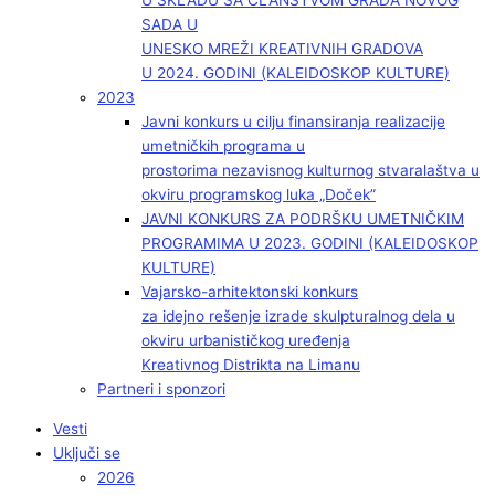
U SKLADU SA ČLANSTVOM GRADA NOVOG
SADA U
UNESKO MREŽI KREATIVNIH GRADOVA
U 2024. GODINI (KALEIDOSKOP KULTURE)
2023
Javni konkurs u cilju finansiranja realizacije
umetničkih programa u
prostorima nezavisnog kulturnog stvaralaštva u
okviru programskog luka „Doček”
JAVNI KONKURS ZA PODRŠKU UMETNIČKIM
PROGRAMIMA U 2023. GODINI (KALEIDOSKOP
KULTURE)
Vajarsko-arhitektonski konkurs
za idejno rešenje izrade skulpturalnog dela u
okviru urbanističkog uređenja
Kreativnog Distrikta na Limanu
Partneri i sponzori
Vesti
Uključi se
2026