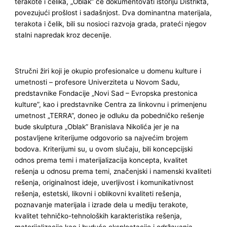
terakote i čelika, „Oblak” će dokumentovati istoriju Distrikta,
povezujući prošlost i sadašnjost. Dva dominantna materijala,
terakota i čelik, bili su nosioci razvoja grada, prateći njegov
stalni napredak kroz decenije.
Stručni žiri koji je okupio profesionalce u domenu kulture i
umetnosti – profesore Univerziteta u Novom Sadu,
predstavnike Fondacije „Novi Sad – Evropska prestonica
kulture”, kao i predstavnike Centra za linkovnu i primenjenu
umetnost „TERRA”, doneo je odluku da pobedničko rešenje
bude skulptura „Oblak” Branislava Nikolića jer je na
postavljene kriterijume odgovorio sa najvećim brojem
bodova. Kriterijumi su, u ovom slučaju, bili koncepcijski
odnos prema temi i materijalizacija koncepta, kvalitet
rešenja u odnosu prema temi, značenjski i namenski kvaliteti
rešenja, originalnost ideje, uverljivost i komunikativnost
rešenja, estetski, likovni i oblikovni kvaliteti rešenja,
poznavanje materijala i izrade dela u mediju terakote,
kvalitet tehničko-tehnoloških karakteristika rešenja,
materijalizacije kao i buduće eksploatacije i održavanja,