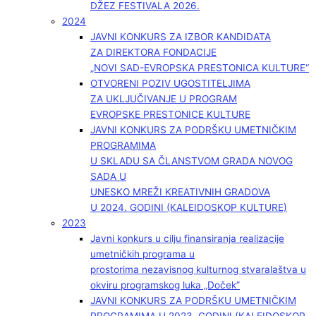
DŽEZ FESTIVALA 2026.
2024
JAVNI KONKURS ZA IZBOR KANDIDATA
ZA DIREKTORA FONDACIJE
„NOVI SAD-EVROPSKA PRESTONICA KULTURE“
OTVORENI POZIV UGOSTITELJIMA
ZA UKLJUČIVANJE U PROGRAM
EVROPSKE PRESTONICE KULTURE
JAVNI KONKURS ZA PODRŠKU UMETNIČKIM
PROGRAMIMA
U SKLADU SA ČLANSTVOM GRADA NOVOG
SADA U
UNESKO MREŽI KREATIVNIH GRADOVA
U 2024. GODINI (KALEIDOSKOP KULTURE)
2023
Javni konkurs u cilju finansiranja realizacije
umetničkih programa u
prostorima nezavisnog kulturnog stvaralaštva u
okviru programskog luka „Doček”
JAVNI KONKURS ZA PODRŠKU UMETNIČKIM