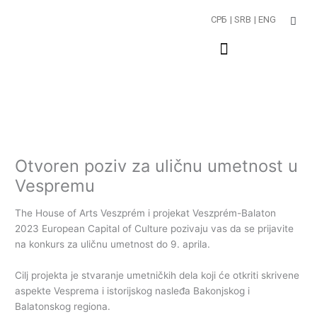
Пређи
СРБ
| SRB
| ENG
на
садржај
Otvoren poziv za uličnu umetnost u
Vespremu
The House of Arts Veszprém i projekat Veszprém-Balaton
2023 European Capital of Culture pozivaju vas da se prijavite
na konkurs za uličnu umetnost do 9. aprila.
Cilj projekta je stvaranje umetničkih dela koji će otkriti skrivene
aspekte Vesprema i istorijskog nasleđa Bakonjskog i
Balatonskog regiona.