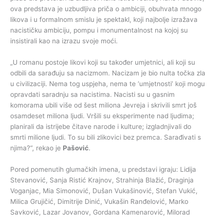
ova predstava je uzbudljiva priča o ambiciji, obuhvata mnogo
likova i u formalnom smislu je spektakl, koji najbolje izražava
nacističku ambiciju, pompu i monumentalnost na kojoj su
insistirali kao na izrazu svoje moći.
„U romanu postoje likovi koji su također umjetnici, ali koji su
odbili da sarađuju sa nacizmom. Nacizam je bio nulta točka zla
u civilizaciji. Nema tog uspjeha, nema te ‘umjetnosti’ koji mogu
opravdati saradnju sa nacistima. Nacisti su u gasnim
komorama ubili više od šest miliona Jevreja i skrivili smrt još
osamdeset miliona ljudi. Vršili su eksperimente nad ljudima;
planirali da istrijebe čitave narode i kulture; izgladnjivali do
smrti milione ljudi. To su bili zlikovici bez premca. Sarađivati s
njima?“, rekao je
Pašović
.
Pored pomenutih glumačkih imena, u predstavi igraju: Lidija
Stevanović, Sanja Ristić Krajnov, Strahinja Blažić, Draginja
Voganjac, Mia Simonović, Dušan Vukašinović, Stefan Vukić,
Milica Grujičić, Dimitrije Dinić, Vukašin Ranđelović, Marko
Savković, Lazar Jovanov, Gordana Kamenarović, Milorad