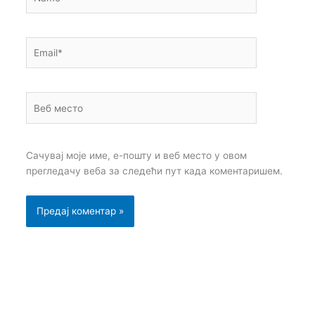
Email*
Веб
место
Сачувај моје име, е-пошту и веб место у овом
прегледачу веба за следећи пут када коментаришем.