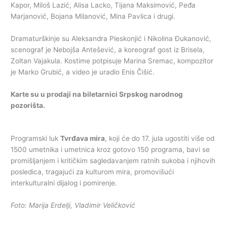
Kapor, Miloš Lazić, Alisa Lacko, Tijana Maksimović, Peđa
Marjanović, Bojana Milanović, Mina Pavlica i drugi.
Dramaturškinje su Aleksandra Pleskonjić i Nikolina Đukanović,
scenograf je Nebojša Antešević, a koreograf gost iz Brisela,
Zoltan Vajakula. Kostime potpisuje Marina Sremac, kompozitor
je Marko Grubić, a video je uradio Enis Čišić.
Karte su u prodaji na biletarnici Srpskog narodnog
pozorišta.
Programski luk
Tvrđava mira
, koji će do 17. jula ugostiti više od
1500 umetnika i umetnica kroz gotovo 150 programa, bavi se
promišljanjem i kritičkim sagledavanjem ratnih sukoba i njihovih
posledica, tragajući za kulturom mira, promovišući
interkulturalni dijalog i pomirenje.
Foto: Marija Erdelji, Vladimir Veličković