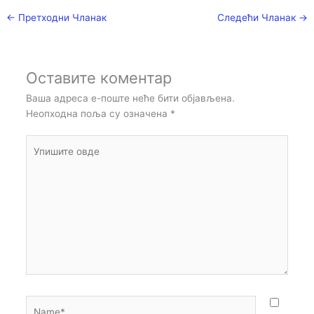
←
Претходни Чланак
Следећи Чланак
→
Оставите коментар
Ваша адреса е-поште неће бити објављена.
Неопходна поља су означена
*
Упишите
овде
Name*