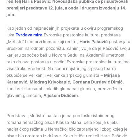
reditelj Haris Pašović. Novosadska publika će prisustvovati
premijeri predstave 12. jula, a onda i drugom izvođenju 14.
jula.
Kao jedan od najznačajnijih projekata u okviru programskog
luka
Tvrđava mira
Evropske prestonice kulture, predstava
„Mefisto“ biće prvi komad koji reditelj
Haris Pašović
postavlja u
Srpskom narodnom pozorištu. Zanimljivo je da je Pašović svoju
karijeru započeo baš u Novom Sadu, na Akademiji umetnosti,
tako da ova postavka u godini Evropske prestonice kulture ima
višestruku vrednost. Na sceni najstarijeg srpskog teatra
okupiće se velikani i velikanke srpskog glumišta –
Mirjana
Karanović
,
Miodrag Krivokapić
,
Gordana Đurđević Dimić
,
kao i veliki ansambl mladih glumaca i glumica, predvođenih
glavnim glumcem,
Aljošom Đidićem
.
Predstava „Mefisto“ nastala je na predlošku istoimenog
romana nemačkog pisca Klausa Mana, dela koje je u jeku
nacističkog režima u Nemačkoj bilo zabranjeno i zbog kojeg je
pisac bio proteran iz države. Kako ističe reditelj Haris Pašović,