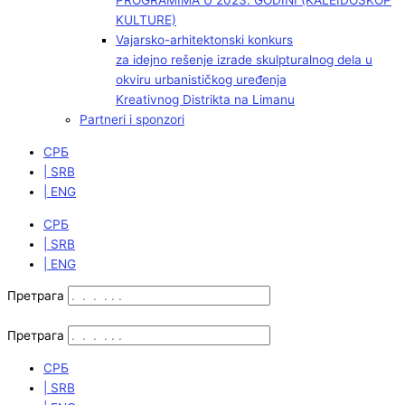
PROGRAMIMA U 2023. GODINI (KALEIDOSKOP
KULTURE)
Vajarsko-arhitektonski konkurs
za idejno rešenje izrade skulpturalnog dela u
okviru urbanističkog uređenja
Kreativnog Distrikta na Limanu
Partneri i sponzori
СРБ
| SRB
| ENG
СРБ
| SRB
| ENG
Претрага
Претрага
СРБ
| SRB