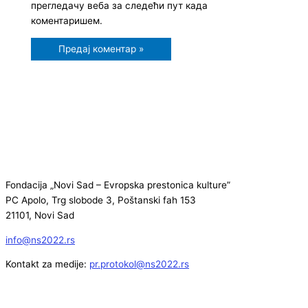
прегледачу веба за следећи пут када
коментаришем.
Fondacija „Novi Sad – Evropska prestonica kulture”
PC Apolo, Trg slobode 3, Poštanski fah 153
21101, Novi Sad
info@ns2022.rs
Kontakt za medije:
pr.protokol@ns2022.rs