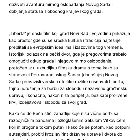
doživeti avanturu mirnog oslobađanja Novog Sada i
dobijanja statusa slobodnog kraljevskog grada.
„Liberta“ je epski film koji grad Novi Sad i Vojvodinu prikazuje
kao prostor gde su se srpska kultura i tradicija najtešnje
preplitali sa evropskim idealima i izazovima tog vremena.
Istorijski odlazak na bečki dvor, gde je pregovorima trebalo
omogućiti otkup grada i njegovo mirno oslobođenje,
pretočen je u uzbudljivu filmsku dramu o tome kako su
stanovnici Petrovaradinskog Šanca (današnjeg Novog
Sada) prevazišli verske i etničke razlike i osnovali Libertu,
tajno udruženje za borbu za slobodu i nezavisnu građansku
upravu, i konačno, nakon niza peripetija, bez kapi prolivene
krvi, izdejstvovali slobodu za svoj grad.
Kako će do Beča stići zanatlije koje nisu vične borbi sa
razbojničkim bandama i ozloglašenim Sekulom Vitkovićem,
koji ih progone tokom puta? I kako će se potom, kao potpuni
autsajderi, probiti kroz lavirint državne uprave i dvora do