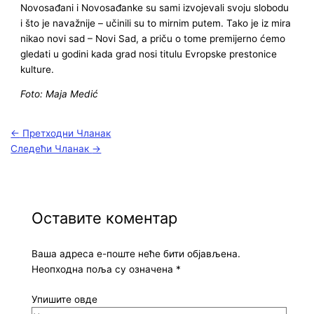
Novosađani i Novosađanke su sami izvojevali svoju slobodu
i što je navažnije – učinili su to mirnim putem. Tako je iz mira
nikao novi sad – Novi Sad, a priču o tome premijerno ćemo
gledati u godini kada grad nosi titulu Evropske prestonice
kulture.
Foto: Maja Medić
←
Претходни Чланак
Следећи Чланак
→
Оставите коментар
Ваша адреса е-поште неће бити објављена.
Неопходна поља су означена
*
Упишите овде