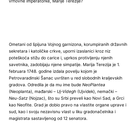
vrhovne imperatorke, Marije Terezije?
Ometani od špijuna Vojnog garnizona, korumpiranih državnih
sekretara i katoličke crkve, uporni izaslanici kroz niz
poteškoća stižu do carice i, uprkos protivljenju njenih
savetnika, zadobijaju njene simpatije. Marija Terezija je 1.
februara 1748. godine izdala povelju kojom je
Petrovaradinski Šanac uvršten u red slobodnih kraljevskih
gradova. Odredila je da mu ime bude
NeoPlantea
(Neoplanta), mađarski –
Uj-Videgh
(Ujvidek), nemački –
Neu-Satz
(Nojzac), što su Srbi preveli kao Novi Sad, a Grci
kao Neofite. Grad je dobio pravo na vlastite organe uprave i
sud, kao i svoju nezavisnu vlast u liku gradonačelnika i
magistrata sastavljenog od 12 senatora.