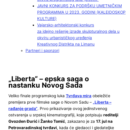
JAVNI KONKURS ZA PODRŠKU UMETNIČKIM
PROGRAMIMA U 2023. GODINI (KALEIDOSKOP
KULTURE)
Vajarsko-arhitektonski konkurs
za idejno rešenje izrade skulpturalnog dela u
okviru urbanističkog uređenja
Kreativnog Distrikta na Limanu
Partneri i sponzori
„Liberta“ – epska saga o
nastanku Novog Sada
Veliko finale programskog luka
Tvrđava mira
obeležiće
premijera prve filmske sage o Novom Sadu –
„Liberta –
rađanje grada“
. Prvo prikazivanje ovog jedinstvenog
ostvarenja u srpskoj kinematografiji, koje potpisuju
reditelji
Gvozden Đurić i Žanko Tomić
, zakazano je za
17. jul na
Petrovaradinskoj tvrđavi
, kada će gledaoci i gledateljke