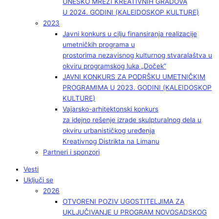
UNESKO MREŽI KREATIVNIH GRADOVA
U 2024. GODINI (KALEIDOSKOP KULTURE)
2023
Javni konkurs u cilju finansiranja realizacije
umetničkih programa u
prostorima nezavisnog kulturnog stvaralaštva u
okviru programskog luka „Doček”
JAVNI KONKURS ZA PODRŠKU UMETNIČKIM
PROGRAMIMA U 2023. GODINI (KALEIDOSKOP
KULTURE)
Vajarsko-arhitektonski konkurs
za idejno rešenje izrade skulpturalnog dela u
okviru urbanističkog uređenja
Kreativnog Distrikta na Limanu
Partneri i sponzori
Vesti
Uključi se
2026
OTVORENI POZIV UGOSTITELJIMA ZA
UKLJUČIVANJE U PROGRAM NOVOSADSKOG