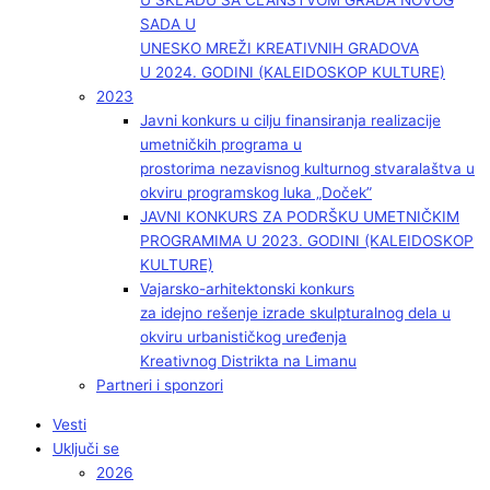
U SKLADU SA ČLANSTVOM GRADA NOVOG
SADA U
UNESKO MREŽI KREATIVNIH GRADOVA
U 2024. GODINI (KALEIDOSKOP KULTURE)
2023
Javni konkurs u cilju finansiranja realizacije
umetničkih programa u
prostorima nezavisnog kulturnog stvaralaštva u
okviru programskog luka „Doček”
JAVNI KONKURS ZA PODRŠKU UMETNIČKIM
PROGRAMIMA U 2023. GODINI (KALEIDOSKOP
KULTURE)
Vajarsko-arhitektonski konkurs
za idejno rešenje izrade skulpturalnog dela u
okviru urbanističkog uređenja
Kreativnog Distrikta na Limanu
Partneri i sponzori
Vesti
Uključi se
2026