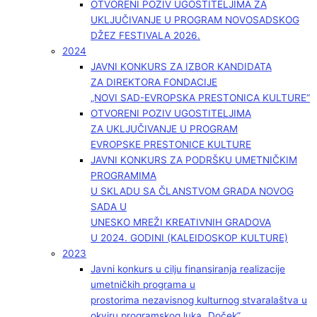
OTVORENI POZIV UGOSTITELJIMA ZA
UKLJUČIVANJE U PROGRAM NOVOSADSKOG
DŽEZ FESTIVALA 2026.
2024
JAVNI KONKURS ZA IZBOR KANDIDATA
ZA DIREKTORA FONDACIJE
„NOVI SAD-EVROPSKA PRESTONICA KULTURE“
OTVORENI POZIV UGOSTITELJIMA
ZA UKLJUČIVANJE U PROGRAM
EVROPSKE PRESTONICE KULTURE
JAVNI KONKURS ZA PODRŠKU UMETNIČKIM
PROGRAMIMA
U SKLADU SA ČLANSTVOM GRADA NOVOG
SADA U
UNESKO MREŽI KREATIVNIH GRADOVA
U 2024. GODINI (KALEIDOSKOP KULTURE)
2023
Javni konkurs u cilju finansiranja realizacije
umetničkih programa u
prostorima nezavisnog kulturnog stvaralaštva u
okviru programskog luka „Doček”