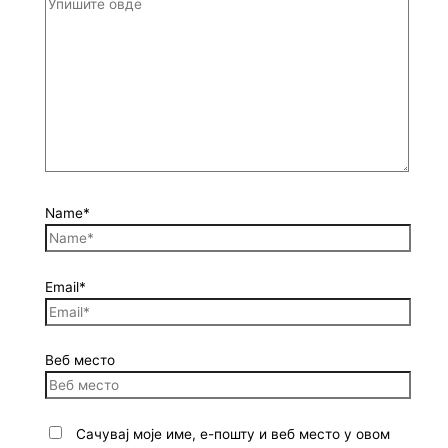
Name*
Email*
Веб место
Сачувај моје име, е-пошту и веб место у овом