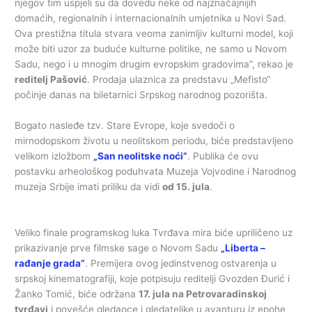
njegov tim uspjeli su da dovedu neke od najznačajnijih
domaćih, regionalnih i internacionalnih umjetnika u Novi Sad.
Ova prestižna titula stvara veoma zanimljiv kulturni model, koji
može biti uzor za buduće kulturne politike, ne samo u Novom
Sadu, nego i u mnogim drugim evropskim gradovima”, rekao je
reditelj Pašović
. Prodaja ulaznica za predstavu „Mefisto“
počinje danas na biletarnici Srpskog narodnog pozorišta.
Bogato nasleđe tzv. Stare Evrope, koje svedoči o
mirnodopskom životu u neolitskom periodu, biće predstavljeno
velikom izložbom
„San neolitske noći”
. Publika će ovu
postavku arheološkog poduhvata Muzeja Vojvodine i Narodnog
muzeja Srbije imati priliku da vidi
od 15. jula
.
Veliko finale programskog luka Tvrđava mira biće upriličeno uz
prikazivanje prve filmske sage o Novom Sadu
„Liberta –
rađanje grada”
. Premijera ovog jedinstvenog ostvarenja u
srpskoj kinematografiji, koje potpisuju reditelji Gvozden Đurić i
Žanko Tomić, biće održana
17. jula na Petrovaradinskoj
tvrđavi
i povešće gledaoce i gledateljke u avanturu iz epohe