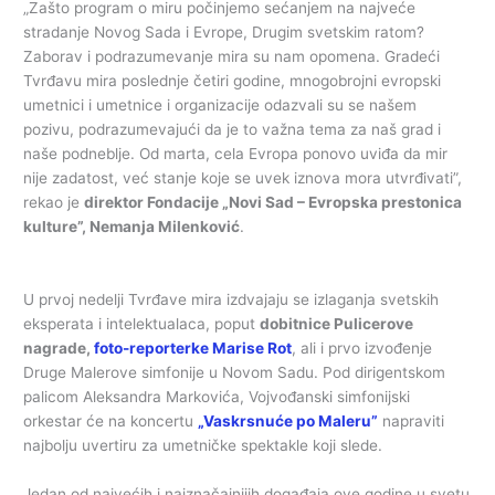
„Zašto program o miru počinjemo sećanjem na najveće
stradanje Novog Sada i Evrope, Drugim svetskim ratom?
Zaborav i podrazumevanje mira su nam opomena. Gradeći
Tvrđavu mira poslednje četiri godine, mnogobrojni evropski
umetnici i umetnice i organizacije odazvali su se našem
pozivu, podrazumevajući da je to važna tema za naš grad i
naše podneblje. Od marta, cela Evropa ponovo uviđa da mir
nije zadatost, već stanje koje se uvek iznova mora utvrđivati”,
rekao je
direktor Fondacije „Novi Sad – Evropska prestonica
kulture”, Nemanja Milenković
.
U prvoj nedelji Tvrđave mira izdvajaju se izlaganja svetskih
eksperata i intelektualaca, poput
dobitnice Pulicerove
nagrade,
foto-reporterke Marise Rot
, ali i prvo izvođenje
Druge Malerove simfonije u Novom Sadu. Pod dirigentskom
palicom Aleksandra Markovića, Vojvođanski simfonijski
orkestar će na koncertu
„Vaskrsnuće po Maleru”
napraviti
najbolju uvertiru za umetničke spektakle koji slede.
Jedan od najvećih i najznačajnijih događaja ove godine u svetu