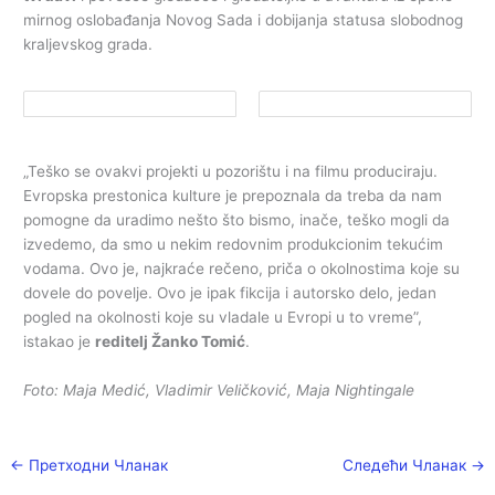
mirnog oslobađanja Novog Sada i dobijanja statusa slobodnog
kraljevskog grada.
„Teško se ovakvi projekti u pozorištu i na filmu produciraju.
Evropska prestonica kulture je prepoznala da treba da nam
pomogne da uradimo nešto što bismo, inače, teško mogli da
izvedemo, da smo u nekim redovnim produkcionim tekućim
vodama. Ovo je, najkraće rečeno, priča o okolnostima koje su
dovele do povelje. Ovo je ipak fikcija i autorsko delo, jedan
pogled na okolnosti koje su vladale u Evropi u to vreme”,
istakao je
reditelj Žanko Tomić
.
Foto: Maja Medić, Vladimir Veličković, Maja Nightingale
←
Претходни Чланак
Следећи Чланак
→