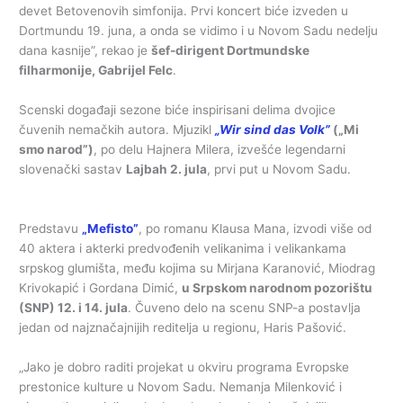
devet Betovenovih simfonija. Prvi koncert biće izveden u
Dortmundu 19. juna, a onda se vidimo i u Novom Sadu nedelju
dana kasnije”, rekao je
šef-dirigent Dortmundske
filharmonije, Gabrijel Felc
.
Scenski događaji sezone biće inspirisani delima dvojice
čuvenih nemačkih autora. Mjuzikl
„Wir sind das Volk”
(„Mi
smo narod”)
, po delu Hajnera Milera, izvešće legendarni
slovenački sastav
Lajbah 2. jula
, prvi put u Novom Sadu.
Predstavu
„Mefisto”
, po romanu Klausa Mana, izvodi više od
40 aktera i akterki predvođenih velikanima i velikankama
srpskog glumišta, među kojima su Mirjana Karanović, Miodrag
Krivokapić i Gordana Dimić,
u Srpskom narodnom pozorištu
(SNP) 12. i 14. jula
. Čuveno delo na scenu SNP-a postavlja
jedan od najznačajnijih reditelja u regionu, Haris Pašović.
„Jako je dobro raditi projekat u okviru programa Evropske
prestonice kulture u Novom Sadu. Nemanja Milenković i