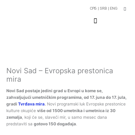
Пређи
СРБ
| SRB
| ENG
на
садржај
Novi Sad – Evropska prestonica
mira
Novi Sad postaje jedini grad u Evropi u kome se,
zahvaljujući umetničkim programima, od 17. juna do 17. jula,
gradi
Tvrđava mira
.
Novi programski luk Evropske prestonice
kulture okupiće
više od 1500 umetnika i umetnica iz 30
zemalja
, koji će se, slaveći mir, u samo mesec dana
predstaviti sa
gotovo 150 događaja
.