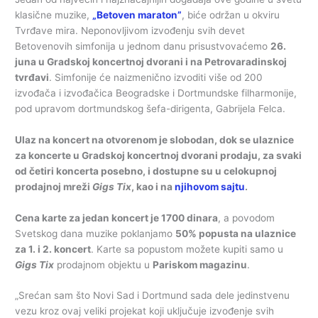
klasične muzike,
„Betoven maraton”
, biće održan u okviru
Tvrđave mira. Neponovljivom izvođenju svih devet
Betovenovih simfonija u jednom danu prisustvovaćemo
26.
juna u Gradskoj koncertnoj dvorani i na Petrovaradinskoj
tvrđavi
. Simfonije će naizmenično izvoditi više od 200
izvođača i izvođačica Beogradske i Dortmundske filharmonije,
pod upravom dortmundskog šefa-dirigenta, Gabrijela Felca.
Ulaz na koncert na otvorenom je slobodan, dok se ulaznice
za koncerte u Gradskoj koncertnoj dvorani prodaju, za svaki
od četiri koncerta posebno, i dostupne su u celokupnoj
prodajnoj mreži
Gigs Tix
, kao i na
njihovom sajtu
.
Cena karte za jedan koncert je 1700 dinara
, a povodom
Svetskog dana muzike poklanjamo
50% popusta na ulaznice
za 1. i 2. koncert
. Karte sa popustom možete kupiti samo u
Gigs Tix
prodajnom objektu u
Pariskom magazinu
.
„Srećan sam što Novi Sad i Dortmund sada dele jedinstvenu
vezu kroz ovaj veliki projekat koji uključuje izvođenje svih