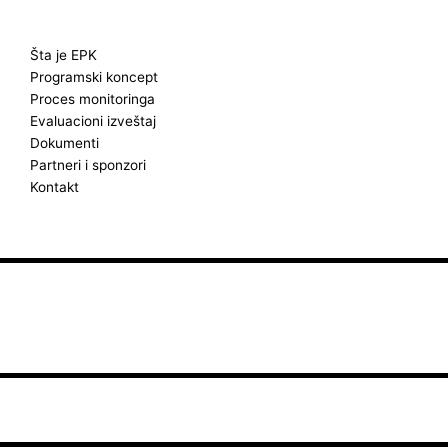
o
g
b
o
r
e
k
a
Šta je EPK
Programski koncept
m
Proces monitoringa
Evaluacioni izveštaj
Dokumenti
Partneri i sponzori
Kontakt