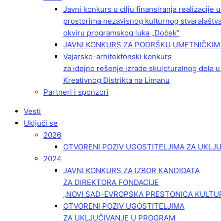
Javni konkurs u cilju finansiranja realizacije
prostorima nezavisnog kulturnog stvaralaštv
okviru programskog luka „Doček”
JAVNI KONKURS ZA PODRŠKU UMETNIČKIM 
Vajarsko-arhitektonski konkurs
za idejno rešenje izrade skulpturalnog dela u
Kreativnog Distrikta na Limanu
Partneri i sponzori
Vesti
Uključi se
2026
OTVORENI POZIV UGOSTITELJIMA ZA UKLJ
2024
JAVNI KONKURS ZA IZBOR KANDIDATA
ZA DIREKTORA FONDACIJE
„NOVI SAD-EVROPSKA PRESTONICA KULTU
OTVORENI POZIV UGOSTITELJIMA
ZA UKLJUČIVANJE U PROGRAM