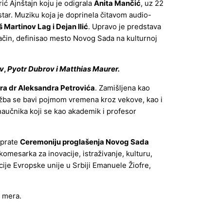
ić Ajnštajn koju je odigrala
Anita Mančić
, uz 22
kestar. Muziku koja je doprinela čitavom audio-
 Martinov Lag i Dejan Ilić
. Upravo je predstava
način, definisao mesto Novog Sada na kulturnoj
v
,
Pyotr Dubrov i Matthias Maurer.
ra dr Aleksandra Petrovića
.
Zamišljena kao
ložba se bavi pojmom vremena kroz vekove, kao i
aučnika koji se kao akademik i profesor
sprate
Ceremoniju proglašenja Novog Sada
omesarka za inovacije, istraživanje, kulturu,
je Evropske unije u Srbiji Emanuele Žiofre,
h mera.