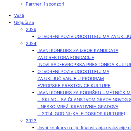
Partneri i sponzori
Vesti
Uključi se
2026
OTVORENI POZIV UGOSTITELJIMA ZA UKLJ
2024
JAVNI KONKURS ZA IZBOR KANDIDATA
ZA DIREKTORA FONDACIJE
„NOVI SAD-EVROPSKA PRESTONICA KULTU
OTVORENI POZIV UGOSTITELJIMA
ZA UKLJUČIVANJE U PROGRAM
EVROPSKE PRESTONICE KULTURE
JAVNI KONKURS ZA PODRŠKU UMETNIČKI
U SKLADU SA ČLANSTVOM GRADA NOVOG 
UNESKO MREŽI KREATIVNIH GRADOVA
U 2024. GODINI (KALEIDOSKOP KULTURE)
2023
Javni konkurs u cilju finansiranja realizacije