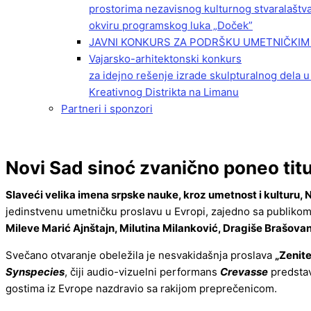
prostorima nezavisnog kulturnog stvaralaštv
okviru programskog luka „Doček”
JAVNI KONKURS ZA PODRŠKU UMETNIČKIM 
Vajarsko-arhitektonski konkurs
za idejno rešenje izrade skulpturalnog dela u
Kreativnog Distrikta na Limanu
Partneri i sponzori
Novi Sad sinoć zvanično poneo tit
Slaveći velika imena srpske nauke, kroz umetnost i kulturu, 
jedinstvenu umetničku proslavu u Evropi, zajedno sa publikom 
Mileve Marić Ajnštajn, Milutina Milanković, Dragiše Brašovan
Svečano otvaranje obeležila je nesvakidašnja proslava
„Zenite
Synspecies
, čiji audio-vizuelni performans
Crevasse
predstav
gostima iz Evrope nazdravio sa rakijom preprečenicom.