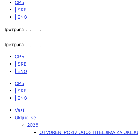
СРБ
| SRB
| ENG
Претрага
Претрага
СРБ
| SRB
| ENG
СРБ
| SRB
| ENG
Vesti
Uključi se
2026
OTVORENI POZIV UGOSTITELJIMA ZA UKLJ