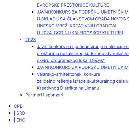
EVROPSKE PRESTONICE KULTURE
JAVNI KONKURS ZA PODRŠKU UMETNIČKI
U SKLADU SA ČLANSTVOM GRADA NOVOG 
UNESKO MREŽI KREATIVNIH GRADOVA
U 2024. GODINI (KALEIDOSKOP KULTURE)
2023
Javni konkurs u cilju finansiranja realizacije
prostorima nezavisnog kulturnog stvaralaštv
okviru programskog luka „Doček”
JAVNI KONKURS ZA PODRŠKU UMETNIČKIM 
Vajarsko-arhitektonski konkurs
za idejno rešenje izrade skulpturalnog dela u
Kreativnog Distrikta na Limanu
Partneri i sponzori
СРБ
| SRB
| ENG