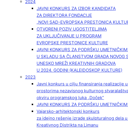
2024
JAVNI KONKURS ZA IZBOR KANDIDATA
ZA DIREKTORA FONDACIJE
„NOVI SAD-EVROPSKA PRESTONICA KULTU
OTVORENI POZIV UGOSTITELJIMA
ZA UKLJUČIVANJE U PROGRAM
EVROPSKE PRESTONICE KULTURE
JAVNI KONKURS ZA PODRŠKU UMETNIČKI
U SKLADU SA ČLANSTVOM GRADA NOVOG 
UNESKO MREŽI KREATIVNIH GRADOVA
U 2024. GODINI (KALEIDOSKOP KULTURE)
2023
Javni konkurs u cilju finansiranja realizacije
prostorima nezavisnog kulturnog stvaralaštv
okviru programskog luka „Doček”
JAVNI KONKURS ZA PODRŠKU UMETNIČKIM 
Vajarsko-arhitektonski konkurs
za idejno rešenje izrade skulpturalnog dela u
Kreativnog Distrikta na Limanu