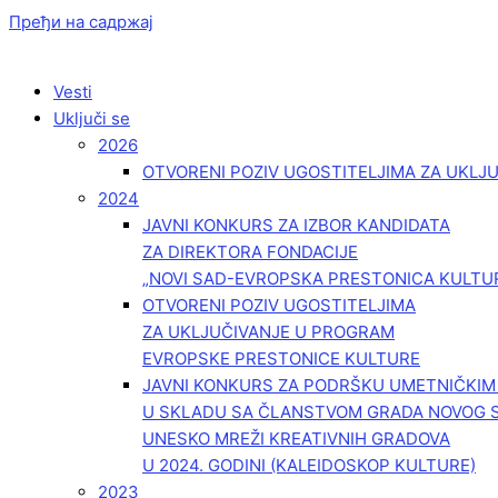
Пређи на садржај
Vesti
Uključi se
2026
OTVORENI POZIV UGOSTITELJIMA ZA UKLJ
2024
JAVNI KONKURS ZA IZBOR KANDIDATA
ZA DIREKTORA FONDACIJE
„NOVI SAD-EVROPSKA PRESTONICA KULTU
OTVORENI POZIV UGOSTITELJIMA
ZA UKLJUČIVANJE U PROGRAM
EVROPSKE PRESTONICE KULTURE
JAVNI KONKURS ZA PODRŠKU UMETNIČKI
U SKLADU SA ČLANSTVOM GRADA NOVOG 
UNESKO MREŽI KREATIVNIH GRADOVA
U 2024. GODINI (KALEIDOSKOP KULTURE)
2023