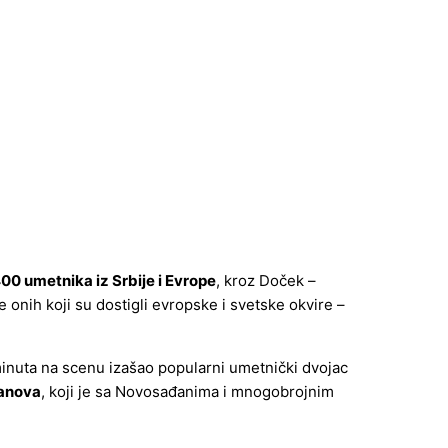
00 umetnika iz Srbije i Evrope
, kroz Doček –
onih koji su dostigli evropske i svetske okvire –
 minuta na scenu izašao popularni umetnički dvojac
anova
, koji je sa Novosađanima i mnogobrojnim