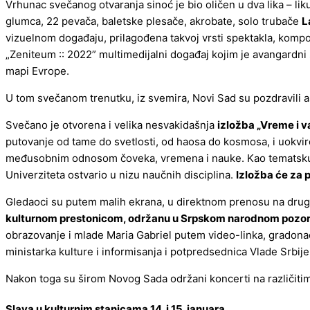
Vrhunac svečanog otvaranja sinoć je bio oličen u dva lika – li
glumca, 22 pevača, baletske plesače, akrobate, solo trubače
L
vizuelnom događaju, prilagođena takvoj vrsti spektakla, komp
„Zeniteum :: 2022” multimedijalni događaj kojim je avangardni
mapi Evrope.
U tom svečanom trenutku, iz svemira, Novi Sad su pozdravili
Svečano je otvorena i velika nesvakidašnja
izložba „Vreme i v
putovanje od tame do svetlosti, od haosa do kosmosa, i uokvi
međusobnim odnosom čoveka, vremena i nauke. Kao tematsku okos
Univerziteta ostvario u nizu naučnih disciplina.
Izložba će za 
Gledaoci su putem malih ekrana, u direktnom prenosu na drug
kulturnom prestonicom, održanu u Srpskom narodnom pozor
obrazovanje i mlade Maria Gabriel putem video-linka, gradona
ministarka kulture i informisanja i potpredsednica Vlade Srbij
Nakon toga su širom Novog Sada održani koncerti na različiti
Slava u kulturnim stanicama 14. i 15. januara