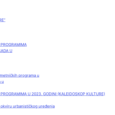
RE“
M PROGRAMIMA
SADA U
 umetničkih programa u
a u
PROGRAMIMA U 2023. GODINI (KALEIDOSKOP KULTURE)
 okviru urbanističkog uređenja