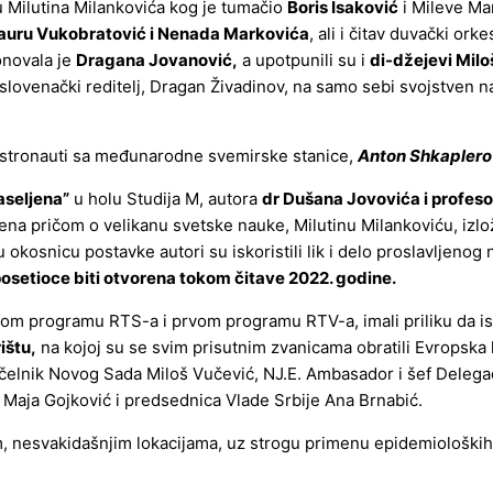
ku Milutina Milankovića kog je tumačio
Boris Isaković
i Mileve Mar
auru Vukobratović i Nenada Markovića
, ali i čitav duvački or
onovala je
Dragana Jovanović,
a upotpunili su i
di-džejevi Miloš
 slovenački reditelj, Dragan Živadinov, na samo sebi svojstven 
 astronauti sa međunarodne svemirske stanice,
Anton Shkaplero
aseljena”
u holu Studija M, autora
dr Dušana Jovovića i profeso
rena pričom o velikanu svetske nauke, Milutinu Milankoviću, iz
nicu postavke autori su iskoristili lik i delo proslavljenog n
posetioce biti otvorena tokom čitave 2022. godine.
om programu RTS-a i prvom programu RTV-a, imali priliku da i
ištu,
na kojoj su se svim prisutnim zvanicama obratili Evropska k
čelnik Novog Sada Miloš Vučević, NJ.E. Ambasador i šef Delegaci
e Maja Gojković i predsednica Vlade Srbije Ana Brnabić.
m, nesvakidašnjim lokacijama, uz strogu primenu epidemiološki