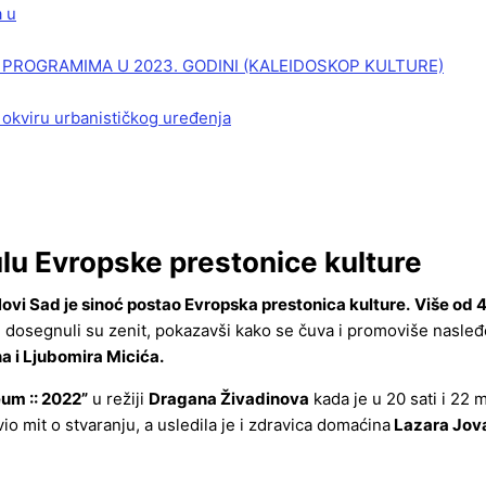
a u
PROGRAMIMA U 2023. GODINI (KALEIDOSKOP KULTURE)
 okviru urbanističkog uređenja
ulu Evropske prestonice kulture
Novi Sad je sinoć postao Evropska prestonica kulture.
Više od 4
dosegnuli su zenit, pokazavši kako se čuva i promoviše nasleđe 
a i Ljubomira Micića.
um :: 2022”
u režiji
Dragana Živadinova
kada je u 20 sati i 22
io mit o stvaranju, a usledila je i zdravica domaćina
Lazara Jov