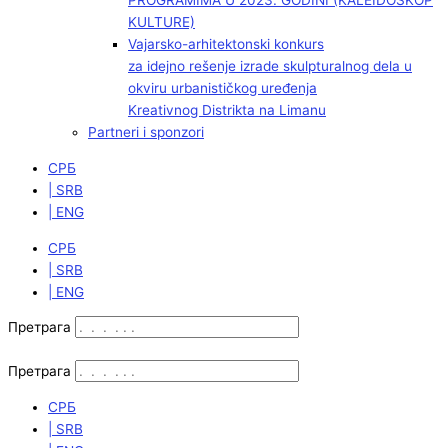
PROGRAMIMA U 2023. GODINI (KALEIDOSKOP
KULTURE)
Vajarsko-arhitektonski konkurs
za idejno rešenje izrade skulpturalnog dela u
okviru urbanističkog uređenja
Kreativnog Distrikta na Limanu
Partneri i sponzori
СРБ
| SRB
| ENG
СРБ
| SRB
| ENG
Претрага
Претрага
СРБ
| SRB