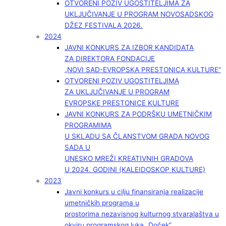
OTVORENI POZIV UGOSTITELJIMA ZA
UKLJUČIVANJE U PROGRAM NOVOSADSKOG
DŽEZ FESTIVALA 2026.
2024
JAVNI KONKURS ZA IZBOR KANDIDATA
ZA DIREKTORA FONDACIJE
„NOVI SAD-EVROPSKA PRESTONICA KULTURE“
OTVORENI POZIV UGOSTITELJIMA
ZA UKLJUČIVANJE U PROGRAM
EVROPSKE PRESTONICE KULTURE
JAVNI KONKURS ZA PODRŠKU UMETNIČKIM
PROGRAMIMA
U SKLADU SA ČLANSTVOM GRADA NOVOG
SADA U
UNESKO MREŽI KREATIVNIH GRADOVA
U 2024. GODINI (KALEIDOSKOP KULTURE)
2023
Javni konkurs u cilju finansiranja realizacije
umetničkih programa u
prostorima nezavisnog kulturnog stvaralaštva u
okviru programskog luka „Doček”