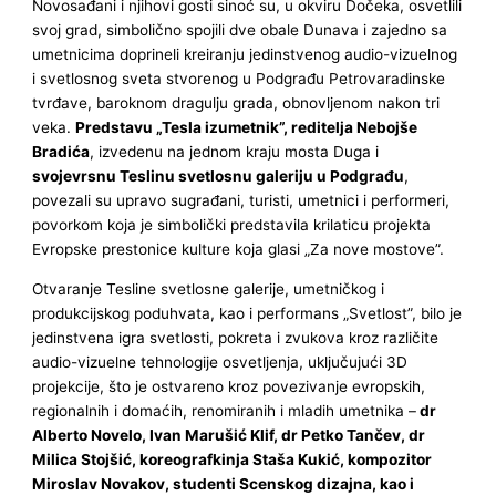
Novosađani i njihovi gosti sinoć su, u okviru Dočeka, osvetlili
svoj grad, simbolično spojili dve obale Dunava i zajedno sa
umetnicima doprineli kreiranju jedinstvenog audio-vizuelnog
i svetlosnog sveta stvorenog u Podgrađu Petrovaradinske
tvrđave, baroknom dragulju grada, obnovljenom nakon tri
veka.
Predstavu „Tesla izumetnik”, reditelja Nebojše
Bradića
, izvedenu na jednom kraju mosta Duga i
svojevrsnu Teslinu svetlosnu galeriju u Podgrađu
,
povezali su upravo sugrađani, turisti, umetnici i performeri,
povorkom koja je simbolički predstavila krilaticu projekta
Evropske prestonice kulture koja glasi „Za nove mostove”.
Otvaranje Tesline svetlosne galerije, umetničkog i
produkcijskog poduhvata, kao i performans „Svetlost”, bilo je
jedinstvena igra svetlosti, pokreta i zvukova kroz različite
audio-vizuelne tehnologije osvetljenja, uključujući 3D
projekcije, što je ostvareno kroz povezivanje evropskih,
regionalnih i domaćih, renomiranih i mladih umetnika –
dr
Alberto Novelo, Ivan Marušić Klif, dr Petko Tančev, dr
Milica Stojšić, koreografkinja Staša Kukić, kompozitor
Miroslav Novakov, studenti Scenskog dizajna, kao i