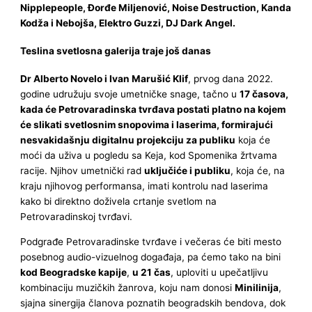
Nipplepeople, Đorđe Miljenović, Noise Destruction, Kanda
Kodža i Nebojša, Elektro Guzzi, DJ Dark Angel.
Teslina svetlosna galerija traje još danas
Dr Alberto Novelo i Ivan Marušić Klif
, prvog dana 2022.
godine udružuju svoje umetničke snage, tačno u
17 časova,
kada će Petrovaradinska tvrđava postati platno na kojem
će slikati svetlosnim snopovima i laserima, formirajući
nesvakidašnju digitalnu projekciju za publiku
koja će
moći da uživa u pogledu sa Keja, kod Spomenika žrtvama
racije. Njihov umetnički rad
uključiće i publiku
, koja će, na
kraju njihovog performansa, imati kontrolu nad laserima
kako bi direktno doživela crtanje svetlom na
Petrovaradinskoj tvrđavi.
Podgrađe Petrovaradinske tvrđave i večeras će biti mesto
posebnog audio-vizuelnog događaja, pa ćemo tako na bini
kod Beogradske kapije
,
u 21 čas
, uploviti u upečatljivu
kombinaciju muzičkih žanrova, koju nam donosi
Minilinija
,
sjajna sinergija članova poznatih beogradskih bendova, dok