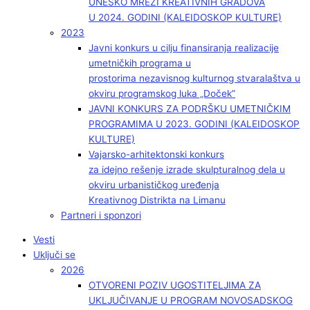
UNESKO MREŽI KREATIVNIH GRADOVA
U 2024. GODINI (KALEIDOSKOP KULTURE)
2023
Javni konkurs u cilju finansiranja realizacije
umetničkih programa u
prostorima nezavisnog kulturnog stvaralaštva u
okviru programskog luka „Doček”
JAVNI KONKURS ZA PODRŠKU UMETNIČKIM
PROGRAMIMA U 2023. GODINI (KALEIDOSKOP
KULTURE)
Vajarsko-arhitektonski konkurs
za idejno rešenje izrade skulpturalnog dela u
okviru urbanističkog uređenja
Kreativnog Distrikta na Limanu
Partneri i sponzori
Vesti
Uključi se
2026
OTVORENI POZIV UGOSTITELJIMA ZA
UKLJUČIVANJE U PROGRAM NOVOSADSKOG