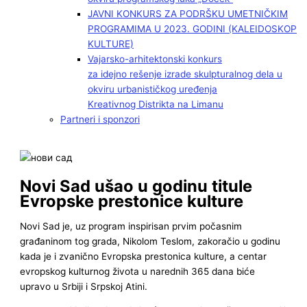
JAVNI KONKURS ZA PODRŠKU UMETNIČKIM
PROGRAMIMA U 2023. GODINI (KALEIDOSKOP
KULTURE)
Vajarsko-arhitektonski konkurs
za idejno rešenje izrade skulpturalnog dela u
okviru urbanističkog uređenja
Kreativnog Distrikta na Limanu
Partneri i sponzori
Novi Sad ušao u godinu titule
Evropske prestonice kulture
Novi Sad je, uz program inspirisan prvim počasnim
građaninom tog grada, Nikolom Teslom, zakoračio u godinu
kada je i zvanično Evropska prestonica kulture, a centar
evropskog kulturnog života u narednih 365 dana biće
upravo u Srbiji i Srpskoj Atini.