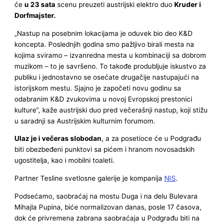
će
u 23 sata
scenu preuzeti austrijski elektro duo
Kruder i
Dorfmajster.
„Nastup na posebnim lokacijama je oduvek bio deo K&D
koncepta. Poslednjih godina smo pažljivo birali mesta na
kojima sviramo – izvanredna mesta u kombinaciji sa dobrom
muzikom – to je savršeno. To takođe produbljuje iskustvo za
publiku i jednostavno se osećate drugačije nastupajući na
istorijskom mestu. Sjajno je započeti novu godinu sa
odabranim K&D zvukovima u novoj Evropskoj prestonici
kulture”, kaže austrijski duo pred večerašnji nastup, koji stižu
u saradnji sa Austrijskim kulturnim forumom.
Ulaz je i večeras slobodan
, a za posetioce će u Podgrađu
biti obezbeđeni punktovi sa pićem i hranom novosadskih
ugostitelja, kao i mobilni toaleti.
Partner Tesline svetlosne galerije je kompanija
NIS
.
Podsećamo, saobraćaj na mostu Duga i na delu Bulevara
Mihajla Pupina, biće normalizovan danas, posle 17 časova,
dok će privremena zabrana saobraćaja u Podgrađu biti na