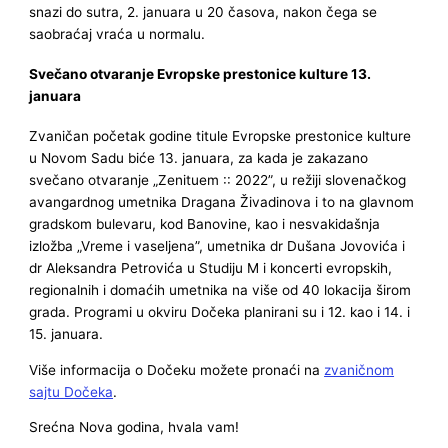
snazi do sutra, 2. januara u 20 časova, nakon čega se
saobraćaj vraća u normalu.
Svečano otvaranje Evropske prestonice kulture 13.
januara
Zvaničan početak godine titule Evropske prestonice kulture
u Novom Sadu biće 13. januara, za kada je zakazano
svečano otvaranje „Zenituem :: 2022”, u režiji slovenačkog
avangardnog umetnika Dragana Živadinova i to na glavnom
gradskom bulevaru, kod Banovine, kao i nesvakidašnja
izložba „Vreme i vaseljena”, umetnika dr Dušana Jovovića i
dr Aleksandra Petrovića u Studiju M i koncerti evropskih,
regionalnih i domaćih umetnika na više od 40 lokacija širom
grada. Programi u okviru Dočeka planirani su i 12. kao i 14. i
15. januara.
Više informacija o Dočeku možete pronaći na
zvaničnom
sajtu Dočeka
.
Srećna Nova godina, hvala vam!