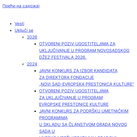
Пређи на садржај
Vesti
Uključi se
2026
OTVORENI POZIV UGOSTITELJIMA ZA
UKLJUČIVANJE U PROGRAM NOVOSADSKOG
DŽEZ FESTIVALA 2026.
2024
JAVNI KONKURS ZA IZBOR KANDIDATA
ZA DIREKTORA FONDACIJE
„NOVI SAD-EVROPSKA PRESTONICA KULTURE“
OTVORENI POZIV UGOSTITELJIMA
ZA UKLJUČIVANJE U PROGRAM
EVROPSKE PRESTONICE KULTURE
JAVNI KONKURS ZA PODRŠKU UMETNIČKIM
PROGRAMIMA
U SKLADU SA ČLANSTVOM GRADA NOVOG
SADA U