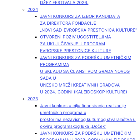
DŽEZ FESTIVALA 2026.
2024
JAVNI KONKURS ZA IZBOR KANDIDATA
ZA DIREKTORA FONDACIJE
„NOVI SAD-EVROPSKA PRESTONICA KULTURE“
OTVORENI POZIV UGOSTITELJIMA
ZA UKLJUČIVANJE U PROGRAM
EVROPSKE PRESTONICE KULTURE
JAVNI KONKURS ZA PODRŠKU UMETNIČKIM
PROGRAMIMA
U SKLADU SA ČLANSTVOM GRADA NOVOG
SADA U
UNESKO MREŽI KREATIVNIH GRADOVA
U 2024. GODINI (KALEIDOSKOP KULTURE)
2023
Javni konkurs u cilju finansiranja realizacije
umetničkih programa u
prostorima nezavisnog kulturnog stvaralaštva u
okviru programskog luka „Doček”
JAVNI KONKURS ZA PODRŠKU UMETNIČKIM