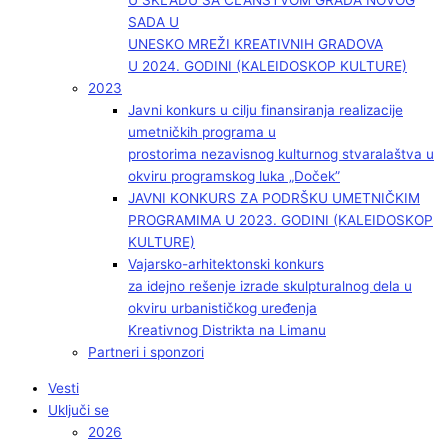
U SKLADU SA ČLANSTVOM GRADA NOVOG
SADA U
UNESKO MREŽI KREATIVNIH GRADOVA
U 2024. GODINI (KALEIDOSKOP KULTURE)
2023
Javni konkurs u cilju finansiranja realizacije
umetničkih programa u
prostorima nezavisnog kulturnog stvaralaštva u
okviru programskog luka „Doček”
JAVNI KONKURS ZA PODRŠKU UMETNIČKIM
PROGRAMIMA U 2023. GODINI (KALEIDOSKOP
KULTURE)
Vajarsko-arhitektonski konkurs
za idejno rešenje izrade skulpturalnog dela u
okviru urbanističkog uređenja
Kreativnog Distrikta na Limanu
Partneri i sponzori
Vesti
Uključi se
2026