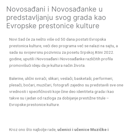
Novosađani i Novosađanke u
predstavljanju svog grada kao
Evropske prestonice kulture
Novi Sad će za nešto više od 50 dana postati Evropska
prestonica kulture, veći deo programa već se nalazi na sajtu, a
sada su svojevrsnu pozivnicu za posetu Srpskoj Atini 2022.
godine, uputili i Novosađani i Novosađanke različitih profila
promovišući ideju da je kultura način života.
Balerine, ulični svirači, slikari, veslači, basketaši, performeri,
plesači, boćari, muzičari, fotografi zajedno su predstavili sve one
vrednosti i specifičnosti koje čine deo identiteta grada i kao
takve su i jedan od razloga za dobijanje prestižne titule –
Evropske prestonice kulture.
Kroz ono što najbolje rade,
učenici i učenice Muzičke i