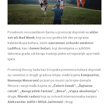
Posebnom novosadskom šarmu u promociji doprineli su
ulični
svirači Bad Week
, koji su ove godine bili deo programa
Kaleidoskopa kulture, zatim
savremeni cirkuski umetnici
Ludifico,
kao i
čuveni boćari,
koji decenijama u različitim
delovima grada održavaju tradiciju jedne od najstarijih sportskih
igara.
Promociji Novog Sada kao Evropske prestonice kulture doprineli
su i umetnici iz drugih gradova Srbije, među kojima
kompozitor,
Nemanja Mosurović
poznat po muzici za brojne domaće
filmove i serije među kojima su
„Četvrti čovek“, „Šejtanov
ratnik“, „Beogradski fantom“, „Besa“, „Vojna akademija“
i
druge,
filmski radnici
koji su ostvarili internacionalnu karijeru
Aleksandar Adžić i Miloš Jaćimović
i drugi.