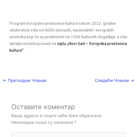
Program Evropske prestonice kulture tokom 2022. godine
obuhvatiće više od 4000 domaćih, nacionalnih i evropskih
umetnika koji će se predstaviti na 1500 kulturnih događaja, a više
detalja možete pronaći na
sajtu „Novi Sad – Evropska prestonica
kulture“.
←
Претходни Чланак
Следећи Чланак
→
Оставите коментар
Ваша адреса е-поште неће бити објављена.
Неопходна поља су означена
*
Упишите