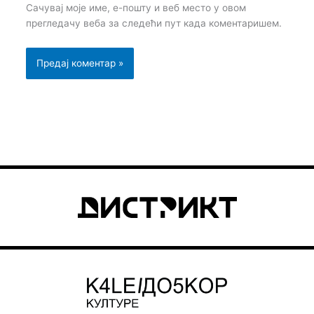
Сачувај моје име, е-пошту и веб место у овом
прегледачу веба за следећи пут када коментаришем.