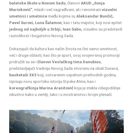
baletske škole u Novom Sadu
, članovi
AKUD „Sonja
Marinković“
, mladi i već nagrađivani, ali i renomirani
vizuelni
umetnici i umetnice
među kojima su
Aleksandar Bunčić,
Pavel Surovi, Luna Šalamon
, kao i tatu majstor, koji nosi epitet
jednog od najboljih u Srbiji, Ivan Sabo,
vizuelno su predstavili
raznolikost i bogatstvo Novog Sada.
Dokazujući da kulturu kao način života ne čini samo umetnost,
već i druge oblasti, kao što je sport, ovoj svojevrsnoj promociji
pridružili su se i
članovi Veslačkog tima Danubius
,
predstavljajući tradiciju Novog Sada stvorenu na obali Dunava,
basketaši 3X3
koji, ostvarenim uspehom prethodnih godina,
ispisuju novu sportsku istoriju Srpske Atine, kao i
koreografkinja Marina Aranitović
koja je stekla višegodišnje
iskustvo kako u zemlji, tako i u inostranstvu i brojni plesači.