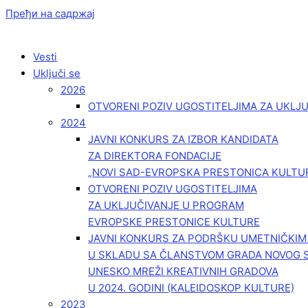
Пређи на садржај
Vesti
Uključi se
2026
OTVORENI POZIV UGOSTITELJIMA ZA UKLJ
2024
JAVNI KONKURS ZA IZBOR KANDIDATA
ZA DIREKTORA FONDACIJE
„NOVI SAD-EVROPSKA PRESTONICA KULTU
OTVORENI POZIV UGOSTITELJIMA
ZA UKLJUČIVANJE U PROGRAM
EVROPSKE PRESTONICE KULTURE
JAVNI KONKURS ZA PODRŠKU UMETNIČKI
U SKLADU SA ČLANSTVOM GRADA NOVOG 
UNESKO MREŽI KREATIVNIH GRADOVA
U 2024. GODINI (KALEIDOSKOP KULTURE)
2023