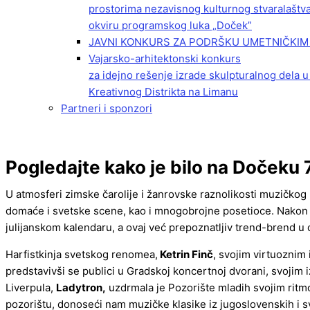
prostorima nezavisnog kulturnog stvaralaštv
okviru programskog luka „Doček”
JAVNI KONKURS ZA PODRŠKU UMETNIČKIM 
Vajarsko-arhitektonski konkurs
za idejno rešenje izrade skulpturalnog dela u
Kreativnog Distrikta na Limanu
Partneri i sponzori
Pogledajte kako je bilo na Dočeku 
U atmosferi zimske čarolije i žanrovske raznolikosti muzičkog
domaće i svetske scene, kao i mnogobrojne posetioce. Nakon 
julijanskom kalendaru, a ovaj već prepoznatljiv trend-brend u 
Harfistkinja svetskog renomea,
Ketrin Finč
, svojim virtuoznim
predstavivši se publici u Gradskoj koncertnoj dvorani, svojim 
Liverpula,
Ladytron,
uzdrmala je Pozorište mladih svojim rit
pozorištu, donoseći nam muzičke klasike iz jugoslovenskih i s