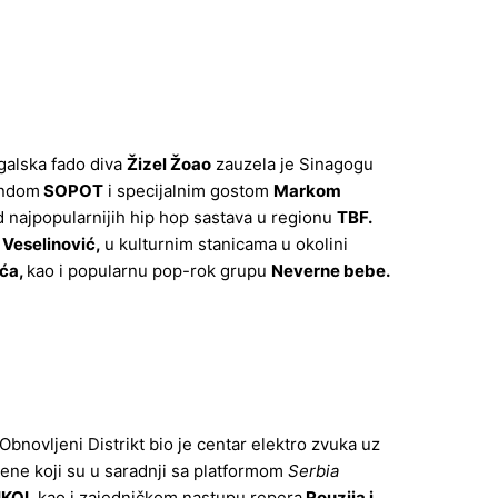
galska fado diva
Žizel Žoao
zauzela je Sinagogu
endom
SOPOT
i specijalnim gostom
Markom
 najpopularnijih hip hop sastava u regionu
TBF.
 Veselinović,
u kulturnim stanicama u okolini
ića,
kao i popularnu pop-rok grupu
Neverne bebe.
 Obnovljeni Distrikt bio je centar elektro zvuka uz
ene koji su u saradnji sa platformom
Serbia
IKOI
, kao i zajedničkom nastupu repera
Rouzija i