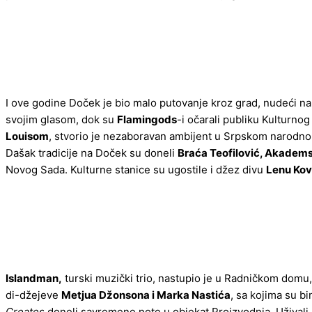
I ove godine Doček je bio malo putovanje kroz grad, nudeći n
svojim glasom, dok su
Flamingods
-i očarali publiku Kulturnog
Louisom
, stvorio je nezaboravan ambijent u Srpskom narodno
Dašak tradicije na Doček su doneli
Braća Teofilović, Akadems
Novog Sada. Kulturne stanice su ugostile i džez divu
Lenu Kov
Islandman,
turski muzički trio, nastupio je u Radničkom domu
di-džejeve
Metjua Džonsona i Marka Nastića
, sa kojima su bi
Creates
doneli savremene note u objekat Proizvodnja. Užival