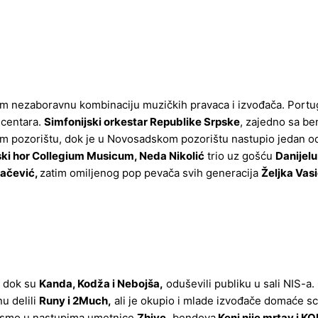
am nezaboravnu kombinaciju muzičkih pravaca i izvođača. Portu
 centara.
Simfonijski orkestar Republike Srpske
, zajedno sa b
m pozorištu, dok je u Novosadskom pozorištu nastupio jedan od
ki hor Collegium Musicum, Neda Nikolić
trio uz gošću
Danijelu
ačević,
zatim omiljenog pop pevača svih generacija
Željka Vas
, dok su
Kanda, Kodža i Nebojša,
oduševili publiku u sali NIS-a.
nu delili
Runy i 2Much,
ali je okupio i mlade izvođače domaće sc
i smo u nastupima umetnice
Zhive,
bendova
Keni nije mrtav i KO