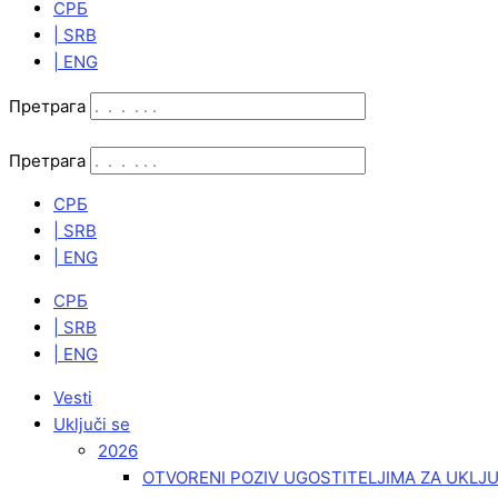
СРБ
| SRB
| ENG
Претрага
Претрага
СРБ
| SRB
| ENG
СРБ
| SRB
| ENG
Vesti
Uključi se
2026
OTVORENI POZIV UGOSTITELJIMA ZA UKLJ