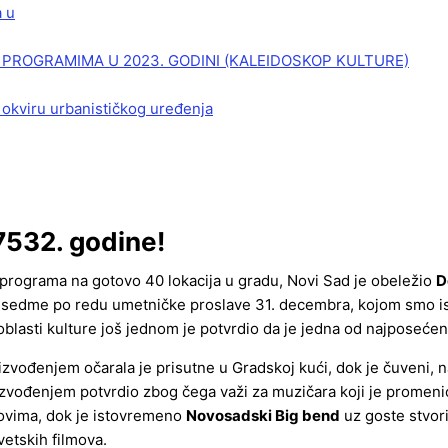
a u
PROGRAMIMA U 2023. GODINI (KALEIDOSKOP KULTURE)
 okviru urbanističkog uređenja
7532. godine!
 programa na gotovo 40 lokacija u gradu, Novi Sad je obeležio
D
sedme po redu umetničke proslave 31. decembra, kojom smo ispr
oblasti kulture još jednom je potvrdio da je jedna od najposeće
 izvođenjem očarala je prisutne u Gradskoj kući, dok je čuveni,
izvođenjem potvrdio zbog čega važi za muzičara koji je promenio
movima, dok je istovremeno
Novosadski Big bend
uz goste stvor
vetskih filmova.