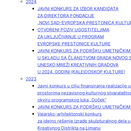
2024
JAVNI KONKURS ZA IZBOR KANDIDATA
ZA DIREKTORA FONDACIJE
„NOVI SAD-EVROPSKA PRESTONICA KULTU
OTVORENI POZIV UGOSTITELJIMA
ZA UKLJUČIVANJE U PROGRAM
EVROPSKE PRESTONICE KULTURE
JAVNI KONKURS ZA PODRŠKU UMETNIČKI
U SKLADU SA ČLANSTVOM GRADA NOVOG 
UNESKO MREŽI KREATIVNIH GRADOVA
U 2024. GODINI (KALEIDOSKOP KULTURE)
2023
Javni konkurs u cilju finansiranja realizacije
prostorima nezavisnog kulturnog stvaralaštv
okviru programskog luka „Doček”
JAVNI KONKURS ZA PODRŠKU UMETNIČKIM 
Vajarsko-arhitektonski konkurs
za idejno rešenje izrade skulpturalnog dela u
Kreativnog Distrikta na Limanu