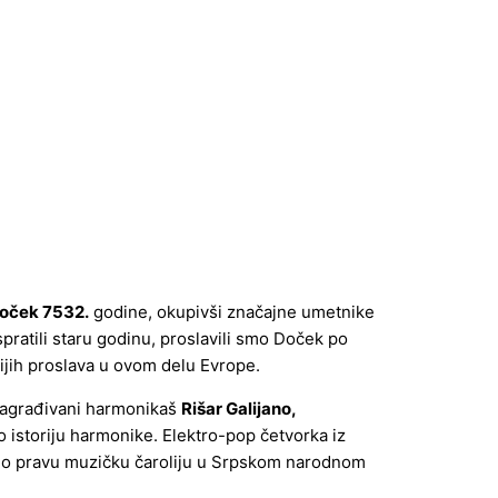
oček 7532.
godine, okupivši značajne umetnike
atili staru godinu, proslavili smo Doček po
nijih proslava u ovom delu Evrope.
 nagrađivani harmonikaš
Rišar Galijano,
 istoriju harmonike. Elektro-pop četvorka iz
io pravu muzičku čaroliju u Srpskom narodnom