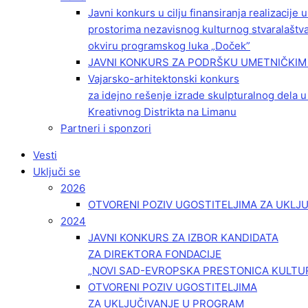
Javni konkurs u cilju finansiranja realizacije
prostorima nezavisnog kulturnog stvaralaštv
okviru programskog luka „Doček”
JAVNI KONKURS ZA PODRŠKU UMETNIČKIM 
Vajarsko-arhitektonski konkurs
za idejno rešenje izrade skulpturalnog dela u
Kreativnog Distrikta na Limanu
Partneri i sponzori
Vesti
Uključi se
2026
OTVORENI POZIV UGOSTITELJIMA ZA UKLJ
2024
JAVNI KONKURS ZA IZBOR KANDIDATA
ZA DIREKTORA FONDACIJE
„NOVI SAD-EVROPSKA PRESTONICA KULTU
OTVORENI POZIV UGOSTITELJIMA
ZA UKLJUČIVANJE U PROGRAM