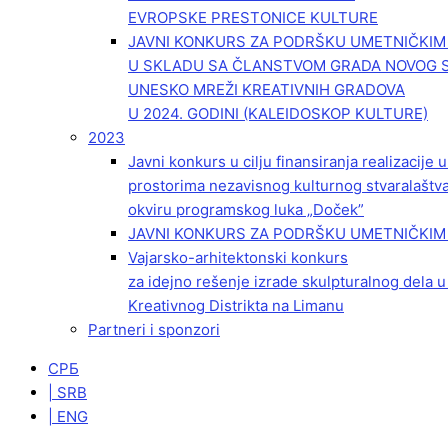
EVROPSKE PRESTONICE KULTURE
JAVNI KONKURS ZA PODRŠKU UMETNIČKI
U SKLADU SA ČLANSTVOM GRADA NOVOG 
UNESKO MREŽI KREATIVNIH GRADOVA
U 2024. GODINI (KALEIDOSKOP KULTURE)
2023
Javni konkurs u cilju finansiranja realizacije
prostorima nezavisnog kulturnog stvaralaštv
okviru programskog luka „Doček”
JAVNI KONKURS ZA PODRŠKU UMETNIČKIM 
Vajarsko-arhitektonski konkurs
za idejno rešenje izrade skulpturalnog dela u
Kreativnog Distrikta na Limanu
Partneri i sponzori
СРБ
| SRB
| ENG