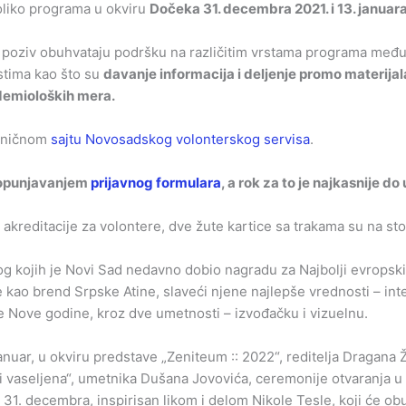
liko programa u okviru
Dočeka 31. decembra 2021. i 13. januar
n poziv obuhvataju podršku na različitim vrstama programa među
stima kao što su
davanje informacija i deljenje promo materijal
idemioloških mera.
vaničnom
sajtu Novosadskog volonterskog servisa
.
 popunjavanjem
prijavnog formulara
, a rok za to je najkasnije d
bog kojih je Novi Sad nedavno dobio nagradu za Najbolji evropski
kao brend Srpske Atine, slaveći njene najlepše vrednosti – interk
 Nove godine, kroz dve umetnosti – izvođačku i vizuelnu.
anuar, u okviru predstave „Zeniteum :: 2022“, reditelja Dragana 
 vaseljena“, umetnika Dušana Jovovića, ceremonije otvaranja u
1. decembra, inspirisan likom i delom Nikole Tesle, koji će obu