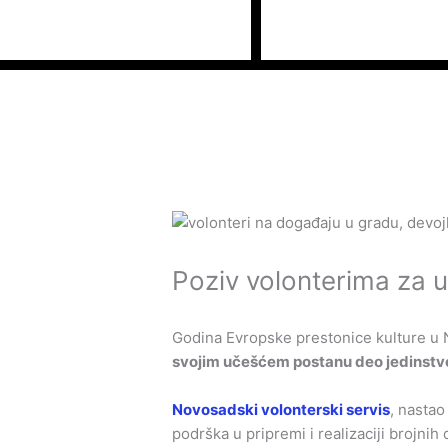
Пређи
на
садржај
Poziv volonterima za
Godina Evropske prestonice kulture u
svojim učešćem postanu deo jedinstvene
Novosadski volonterski servis
, nastao
podrška u pripremi i realizaciji brojni