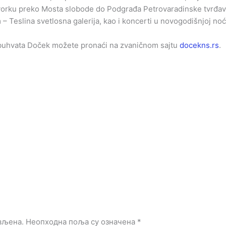
povorku preko Mosta slobode do Podgrađa Petrovaradinske tvrđav
Teslina svetlosna galerija, kao i koncerti u novogodišnjoj noći, a
obuhvata Doček možete pronaći na zvaničnom sajtu
docekns.rs
.
вљена.
Неопходна поља су означена
*