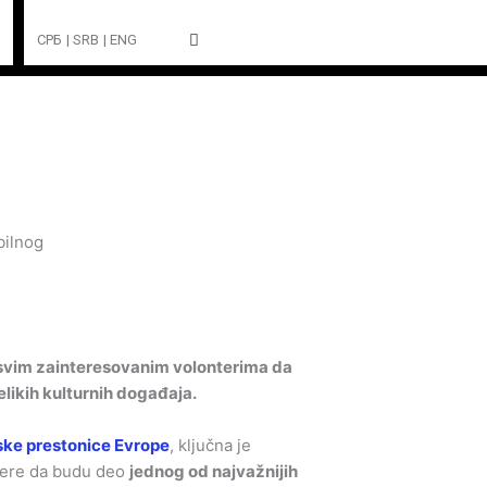
СРБ
| SRB
| ENG
 svim zainteresovanim volonterima da
elikih kulturnih događaja.
ke prestonice Evrope
, ključna je
ontere da budu deo
jednog od najvažnijih