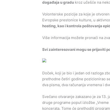
događaja u gradu
kroz učešće na neko
Volonterske pozicije za koje je otvore
Evropske prestonice kulture, u aktivno
hosting, kao i kontrola poštovanja ep
Više informacija možete pronaći na z
Svi zainteresovani mogu se prijaviti
Doček, koji je bio i jedan od razloga z
prethodne četiri godine pozicionirao se 
dva pisma, dva računanja vremena i dve
Svečano otvaranje zakazano je za 13. j
druge programe poput izložbe „Vreme i
koncerata. Tome će prethoditi program 3