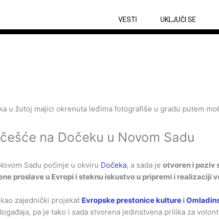
VESTI
UKLJUČI SE
 učešće na Dočeku u Novom Sadu
 Novom Sadu počinje u okviru
Dočeka
, a sada je
otvoren i poziv
 proslave u Evropi i steknu iskustvo u pripremi i realizaciji v
 kao zajednički projekat
Evropske prestonice kulture
i
Omladins
h događaja, pa je tako i sada stvorena jedinstvena prilika za vol