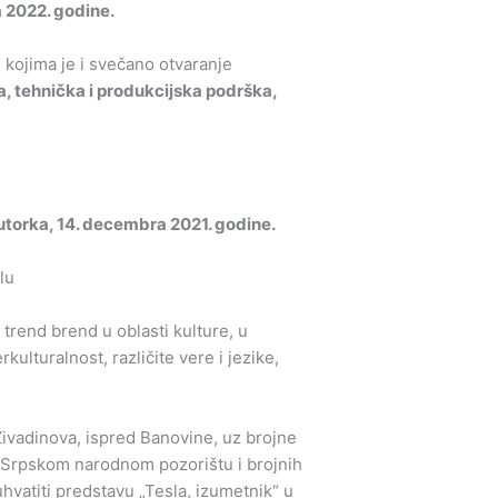
a 2022. godine.
 kojima je i svečano otvaranje
a, tehnička i produkcijska podrška,
o utorka, 14. decembra 2021. godine.
 trend brend u oblasti kulture, u
ulturalnost, različite vere i jezike,
Živadinova, ispred Banovine, uz brojne
 Srpskom narodnom pozorištu i brojnih
hvatiti predstavu „Tesla, izumetnik“ u