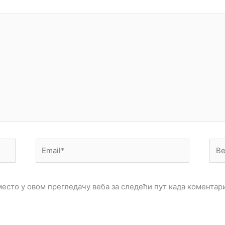
Email*
Веб
мес
 место у овом прегледачу веба за следећи пут када комента