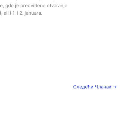
e, gde je predviđeno otvaranje
li i 1. i 2. januara.
Следећи Чланак
→