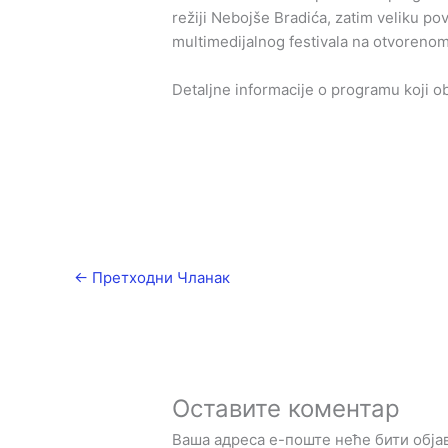
režiji Nebojše Bradića, zatim veliku 
multimedijalnog festivala na otvorenom – 
Detaljne informacije o programu koji 
←
Претходни Чланак
Оставите коментар
Ваша адреса е-поште неће бити обја