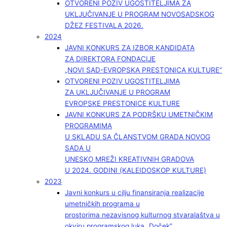
OTVORENI POZIV UGOSTITELJIMA ZA
UKLJUČIVANJE U PROGRAM NOVOSADSKOG
DŽEZ FESTIVALA 2026.
2024
JAVNI KONKURS ZA IZBOR KANDIDATA
ZA DIREKTORA FONDACIJE
„NOVI SAD-EVROPSKA PRESTONICA KULTURE“
OTVORENI POZIV UGOSTITELJIMA
ZA UKLJUČIVANJE U PROGRAM
EVROPSKE PRESTONICE KULTURE
JAVNI KONKURS ZA PODRŠKU UMETNIČKIM
PROGRAMIMA
U SKLADU SA ČLANSTVOM GRADA NOVOG
SADA U
UNESKO MREŽI KREATIVNIH GRADOVA
U 2024. GODINI (KALEIDOSKOP KULTURE)
2023
Javni konkurs u cilju finansiranja realizacije
umetničkih programa u
prostorima nezavisnog kulturnog stvaralaštva u
okviru programskog luka „Doček”