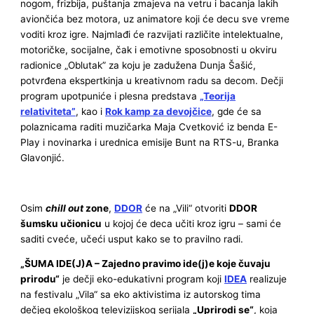
nogom, frizbija, puštanja zmajeva na vetru i bacanja lakih
aviončića bez motora, uz animatore koji će decu sve vreme
voditi kroz igre. Najmlađi će razvijati različite intelektualne,
motoričke, socijalne, čak i emotivne sposobnosti u okviru
radionice „Oblutak” za koju je zadužena Dunja Šašić,
potvrđena ekspertkinja u kreativnom radu sa decom. Dečji
program upotpuniće i plesna predstava
„Teorija
relativiteta”
, kao i
Rok kamp za devojčice
, gde će sa
polaznicama raditi muzičarka Maja Cvetković iz benda E-
Play i novinarka i urednica emisije Bunt na RTS-u, Branka
Glavonjić.
Osim
chill out
zone
,
DDOR
će na „Vili“ otvoriti
DDOR
šumsku učionicu
u kojoj će deca učiti kroz igru – sami će
saditi cveće, učeći usput kako se to pravilno radi.
„ŠUMA IDE(J)A – Zajedno pravimo ide(j)e koje čuvaju
prirodu“
je dečji eko-edukativni program koji
IDEA
realizuje
na festivalu „Vila“ sa eko aktivistima iz autorskog tima
dečjeg ekološkog televizijskog serijala
„Uprirodi se“
, koja