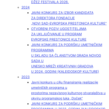
DŽEZ FESTIVALA 2026.
2024
JAVNI KONKURS ZA IZBOR KANDIDATA
ZA DIREKTORA FONDACIJE
„NOVI SAD-EVROPSKA PRESTONICA KULTURE“
OTVORENI POZIV UGOSTITELJIMA
ZA UKLJUČIVANJE U PROGRAM
EVROPSKE PRESTONICE KULTURE
JAVNI KONKURS ZA PODRŠKU UMETNIČKIM
PROGRAMIMA
U SKLADU SA ČLANSTVOM GRADA NOVOG
SADA U
UNESKO MREŽI KREATIVNIH GRADOVA
U 2024. GODINI (KALEIDOSKOP KULTURE)
2023
Javni konkurs u cilju finansiranja realizacije
umetničkih programa u
prostorima nezavisnog kulturnog stvaralaštva u
okviru programskog luka „Doček”
JAVNI KONKURS ZA PODRŠKU UMETNIČKIM