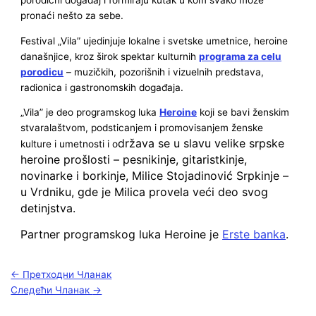
pronaći nešto za sebe.
Festival „Vila” ujedinjuje lokalne i svetske umetnice, heroine
današnjice, kroz širok spektar kulturnih
programa za celu
porodicu
– muzičkih, pozorišnih i vizuelnih predstava,
radionica i gastronomskih događaja.
„Vila” je deo programskog luka
Heroine
koji se bavi ženskim
stvaralaštvom, podsticanjem i promovisanjem ženske
država se u slavu velike srpske
kulture i umetnosti i o
heroine prošlosti – pesnikinje, gitaristkinje,
novinarke i borkinje, Milice Stojadinović Srpkinje –
u Vrdniku, gde je Milica provela veći deo svog
detinjstva.
Partner programskog luka Heroine je
Erste banka
.
←
Претходни Чланак
Следећи Чланак
→