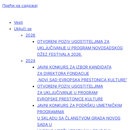
Пређи на садржај
Vesti
Uključi se
2026
OTVORENI POZIV UGOSTITELJIMA ZA
UKLJUČIVANJE U PROGRAM NOVOSADSKOG
DŽEZ FESTIVALA 2026.
2024
JAVNI KONKURS ZA IZBOR KANDIDATA
ZA DIREKTORA FONDACIJE
„NOVI SAD-EVROPSKA PRESTONICA KULTURE“
OTVORENI POZIV UGOSTITELJIMA
ZA UKLJUČIVANJE U PROGRAM
EVROPSKE PRESTONICE KULTURE
JAVNI KONKURS ZA PODRŠKU UMETNIČKIM
PROGRAMIMA
U SKLADU SA ČLANSTVOM GRADA NOVOG
SADA U