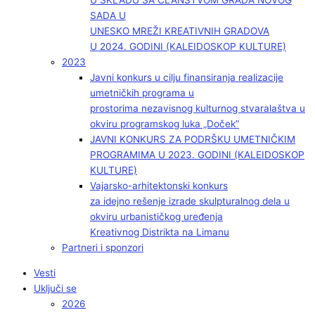
U SKLADU SA ČLANSTVOM GRADA NOVOG
SADA U
UNESKO MREŽI KREATIVNIH GRADOVA
U 2024. GODINI (KALEIDOSKOP KULTURE)
2023
Javni konkurs u cilju finansiranja realizacije
umetničkih programa u
prostorima nezavisnog kulturnog stvaralaštva u
okviru programskog luka „Doček”
JAVNI KONKURS ZA PODRŠKU UMETNIČKIM
PROGRAMIMA U 2023. GODINI (KALEIDOSKOP
KULTURE)
Vajarsko-arhitektonski konkurs
za idejno rešenje izrade skulpturalnog dela u
okviru urbanističkog uređenja
Kreativnog Distrikta na Limanu
Partneri i sponzori
Vesti
Uključi se
2026