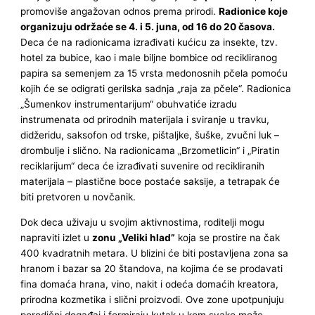
promoviše angažovan odnos prema prirodi.
Radionice koje
organizuju održaće se 4. i 5. juna, od 16 do 20 časova.
Deca će na radionicama izrađivati kućicu za insekte, tzv.
hotel za bubice, kao i male biljne bombice od recikliranog
papira sa semenjem za 15 vrsta medonosnih pčela pomoću
kojih će se odigrati gerilska sadnja „raja za pčele“. Radionica
„Šumenkov instrumentarijum“ obuhvatiće izradu
instrumenata od prirodnih materijala i sviranje u travku,
didžeridu, saksofon od trske, pištaljke, šuške, zvučni luk –
drombulje i slično. Na radionicama „Brzometlicin“ i „Piratin
reciklarijum“ deca će izrađivati suvenire od recikliranih
materijala – plastične boce postaće saksije, a tetrapak će
biti pretvoren u novčanik.
Dok deca uživaju u svojim aktivnostima, roditelji mogu
napraviti izlet u
zonu „Veliki hlad”
koja se prostire na čak
400 kvadratnih metara. U blizini će biti postavljena zona sa
hranom i bazar sa 20 štandova, na kojima će se prodavati
fina domaća hrana, vino, nakit i odeća domaćih kreatora,
prirodna kozmetika i slični proizvodi. Ove zone upotpunjuju
porodični događaj i formiraju kutak u kom svako može