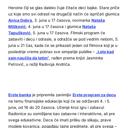
Heroine čiji se glas daleko čuje čitaće deci bajke. Stare priče
uz koje smo svi odrasli na drugačiji način će ispričati glumica
Anica Dobra
, 3. juna u 17 časova, novinarka
Nataša
Miljković
, 4. juna u 17 časova i glumica
Nataša
Tapušković
, 5. juna u 17 časova. Filmski program će
zabaviti i decu i odrasle, a odražće se pod vedrim nebom, 5.
juna u 21 čas, kada će se prikazati jedan od filmova koji je u
poslednje vreme pobrao sve simpatije publike –
„Leto kad
sam naučila da letim”
, rađen prema knjizi Jasminke
Petrović, u režiji Radivoja Andrića.
Erste banka
je pripremila zanimljiv
Erste program za decu
na temu finansijske edukacije koji će se održavati 4. i 5.
juna, od 16 do 20 časova. Učenje kroz igru i zabavu!
Radionice su osmišljene kao zabavne i interaktivne, ali pre
svega edukativne. Deca će imati priliku da slikaju, prave
modele kovanica, pogađaju tajne predmete, ali pre svega –