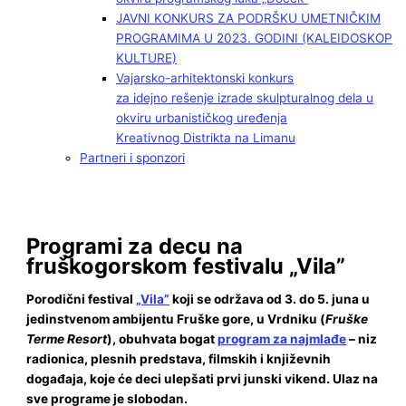
JAVNI KONKURS ZA PODRŠKU UMETNIČKIM
PROGRAMIMA U 2023. GODINI (KALEIDOSKOP
KULTURE)
Vajarsko-arhitektonski konkurs
za idejno rešenje izrade skulpturalnog dela u
okviru urbanističkog uređenja
Kreativnog Distrikta na Limanu
Partneri i sponzori
Programi za decu na
fruškogorskom festivalu „Vila”
Porodični festival
„Vila”
koji se održava od 3. do 5. juna u
jedinstvenom ambijentu Fruške gore, u Vrdniku (
Fruške
Terme Resort
), obuhvata bogat
program za najmlađe
– niz
radionica, plesnih predstava, filmskih i književnih
događaja, koje će deci ulepšati prvi junski vikend. Ulaz na
sve programe je slobodan.