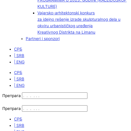
PROGRAMIMA U 2023. GODINI (KALEIDOSKOP
KULTURE)
Vajarsko-arhitektonski konkurs
za idejno rešenje izrade skulpturalnog dela u
okviru urbanističkog uređenja
Kreativnog Distrikta na Limanu
Partneri i sponzori
СРБ
| SRB
| ENG
СРБ
| SRB
| ENG
Претрага
Претрага
СРБ
| SRB