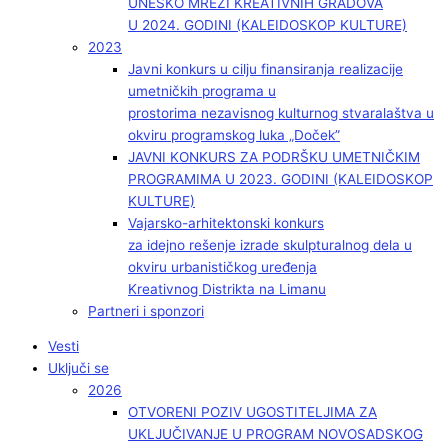
UNESKO MREŽI KREATIVNIH GRADOVA
U 2024. GODINI (KALEIDOSKOP KULTURE)
2023
Javni konkurs u cilju finansiranja realizacije
umetničkih programa u
prostorima nezavisnog kulturnog stvaralaštva u
okviru programskog luka „Doček”
JAVNI KONKURS ZA PODRŠKU UMETNIČKIM
PROGRAMIMA U 2023. GODINI (KALEIDOSKOP
KULTURE)
Vajarsko-arhitektonski konkurs
za idejno rešenje izrade skulpturalnog dela u
okviru urbanističkog uređenja
Kreativnog Distrikta na Limanu
Partneri i sponzori
Vesti
Uključi se
2026
OTVORENI POZIV UGOSTITELJIMA ZA
UKLJUČIVANJE U PROGRAM NOVOSADSKOG