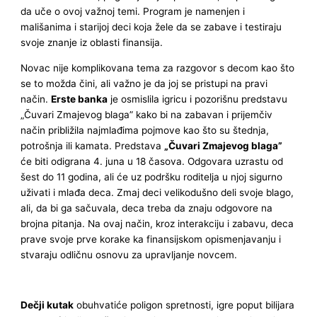
da uče o ovoj važnoj temi. Program je namenjen i
mališanima i starijoj deci koja žele da se zabave i testiraju
svoje znanje iz oblasti finansija.
Novac nije komplikovana tema za razgovor s decom kao što
se to možda čini, ali važno je da joj se pristupi na pravi
način.
Erste banka
je osmislila igricu i pozorišnu predstavu
„Čuvari Zmajevog blaga” kako bi na zabavan i prijemčiv
način približila najmlađima pojmove kao što su štednja,
potrošnja ili kamata. Predstava
„Čuvari Zmajevog blaga”
će biti odigrana 4. juna u 18 časova. Odgovara uzrastu od
šest do 11 godina, ali će uz podršku roditelja u njoj sigurno
uživati i mlađa deca. Zmaj deci velikodušno deli svoje blago,
ali, da bi ga sačuvala, deca treba da znaju odgovore na
brojna pitanja. Na ovaj način, kroz interakciju i zabavu, deca
prave svoje prve korake ka finansijskom opismenjavanju i
stvaraju odličnu osnovu za upravljanje novcem.
Dečji kutak
obuhvatiće poligon spretnosti, igre poput bilijara