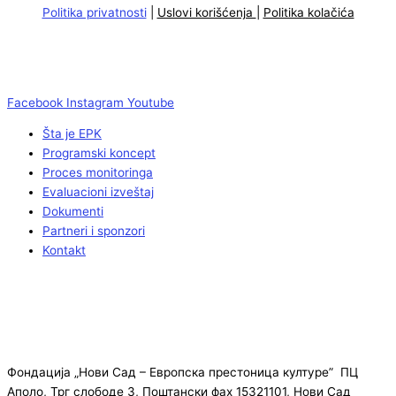
Politika privatnosti
|
Uslovi korišćenja
|
Politika kolačića
Facebook
Instagram
Youtube
Šta je EPK
Programski koncept
Proces monitoringa
Evaluacioni izveštaj
Dokumenti
Partneri i sponzori
Kontakt
Фондација „Нови Сад – Европска престоница културе” ПЦ
Аполо, Трг слободе 3, Поштански фах 15321101, Нови Сад